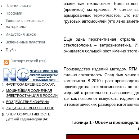
различным технологиям. Больше все
Пленки, листы
(премиксы) материалов. А самые в
Профили
армированных термопластов. Это н
Тканные и нетканные
грузовых автомобилей (что явно заметн
материалы
Индустрия искож
Еще одна перспективная отрасль 
Вспененные пластики
стекловолокна – ветроэнергетика. И
Трубы
ожидается большой рост именно этого 
Экспорт статей (rss)
Производство изделий методом RTM (
сильно сократилось. Спад был менее 
композитов. В 2010 г. рост производст
ФРУКТОЗА ВРЕДНЕЕ САХАРА
1.
производства стеклокомпозитов по т
МОЩНЕЙШАЯ СОЛНЕЧНАЯ
2.
изделий строительного назначения, д
ЭЛЕКТРОСТАНЦИЯ В РОССИИ
так как позволяет выпускать изделия 
ВОЗДЕЙСТВИЕ КОФЕИНА
3.
и геометрических размеров изготавлив
ЗАЩИТА СОЕВЫХ ПОСЕВОВ
4.
ЭНЕРГОЭФФЕКТИВНОСТЬ:
5.
Детский сад категории [Аk
Таблица 1 - Объемы производств