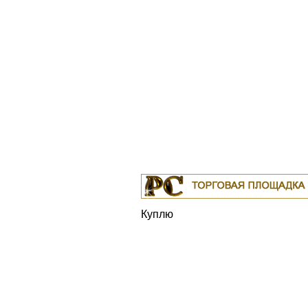
Куплю
19.04.2011
Белорусские рубли в Москве
Мо
18.04.2011
Индустриальные масла: И-8А, 
ИГНЕ-32, ИС-20, ИГС-68,И-5А, И-40А, И-5
ИЛС-10, ИЛС-220(Мо), ИГП, ИТД
Москва
04.04.2011
Куплю Биг-Бэги, МКР на перера
Москва