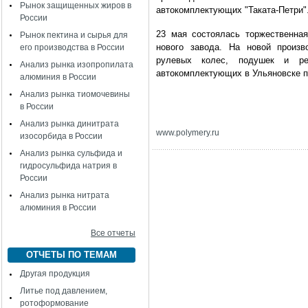
Рынок защищенных жиров в
автокомплектующих "Таката-Петри"
России
23 мая состоялась торжественная
Рынок пектина и сырья для
нового завода. На новой произв
его производства в России
рулевых колес, подушек и рем
Анализ рынка изопропилата
автокомплектующих в Ульяновске п
алюминия в России
Анализ рынка тиомочевины
в России
Анализ рынка динитрата
www.polymery.ru
изосорбида в России
Анализ рынка сульфида и
гидросульфида натрия в
России
Анализ рынка нитрата
алюминия в России
Все отчеты
ОТЧЕТЫ ПО ТЕМАМ
Другая продукция
Литье под давлением,
ротоформование