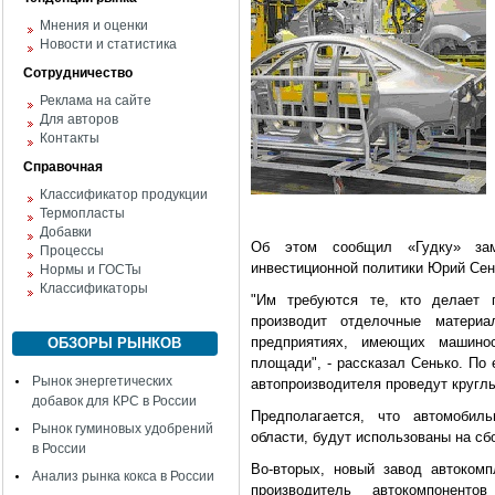
Мнения и оценки
Новости и статистика
Сотрудничество
Реклама на сайте
Для авторов
Контакты
Справочная
Классификатор продукции
Термопласты
Добавки
Об этом сообщил «Гудку» заме
Процессы
инвестиционной политики Юрий Сен
Нормы и ГОСТы
Классификаторы
"Им требуются те, кто делает п
производит отделочные матери
предприятиях, имеющих машино
ОБЗОРЫ РЫНКОВ
площади", - рассказал Сенько. По 
Рынок энергетических
автопроизводителя проведут кругл
добавок для КРС в России
Предполагается, что автомобил
Рынок гуминовых удобрений
области, будут использованы на сб
в России
Во-вторых, новый завод автокомп
Анализ рынка кокса в России
производитель автокомпонент