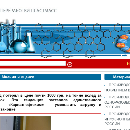
Н
Мнения и оценки
Материа
ПРОИЗВОДС
ПОКРЫТИЕМ 
д
потерял в цене почти 1000 грн. на тонне вслед за
ПРОИЗВОД
ок. Эта тенденция заставила единственного
ОДНОРАЗОВЫ
я — «
Карпатнефтехим
» — уменьшить загрузку и
РОССИИ
становке
ПРОИЗВОД
ИНФУЗИОННЫХ
РОССИИ