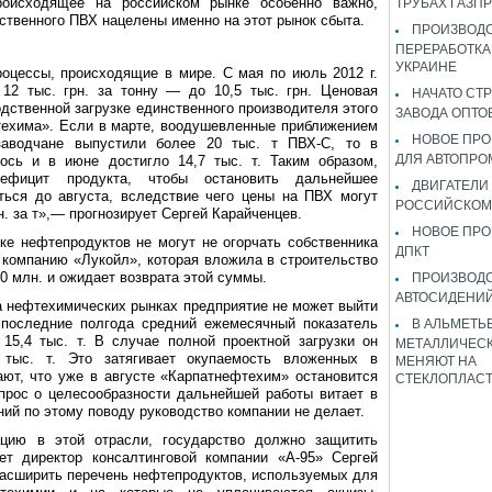
роисходящее на российском рынке особенно важно,
ТРУБАХ ГАЗП
ственного ПВХ нацелены именно на этот рынок сбыта.
ПРОИЗВОДС
ПЕРЕРАБОТКА
УКРАИНЕ
оцессы, происходящие в мире. С мая по июль 2012 г.
12 тыс. грн. за тонну — до 10,5 тыс. грн. Ценовая
НАЧАТО СТ
дственной загрузке единственного производителя этого
ЗАВОДА ОПТО
техима». Если в марте, воодушевленные приближением
НОВОЕ ПРО
заводчане выпустили более 20 тыс. т ПВХ-С, то в
ДЛЯ АВТОПРО
ось и в июне достигло 14,7 тыс. т. Таким образом,
ефицит продукта, чтобы остановить дальнейшее
ДВИГАТЕЛИ
ься до августа, вследствие чего цены на ПВХ могут
РОССИЙСКОМ
н. за т»,— прогнозирует Сергей Карайченцев.
НОВОЕ ПРО
е нефтепродуктов не могут не огорчать собственника
ДПКТ
компанию «Лукойл», которая вложила в строительство
0 млн. и ожидает возврата этой суммы.
ПРОИЗВОД
АВТОСИДЕНИЙ
а нефтехимических рынках предприятие не может выйти
а последние полгода средний ежемесячный показатель
В АЛЬМЕТЬ
15,4 тыс. т. В случае полной проектной загрузки он
МЕТАЛЛИЧЕСК
тыс. т. Это затягивает окупаемость вложенных в
МЕНЯЮТ НА
ют, что уже в августе «Карпатнефтехим» остановится
СТЕКЛОПЛАС
прос о целесообразности дальнейшей работы витает в
ий по этому поводу руководство компании не делает.
ацию в этой отрасли, государство должно защитить
ает директор консалтинговой компании «А-95» Сергей
расширить перечень нефтепродуктов, используемых для