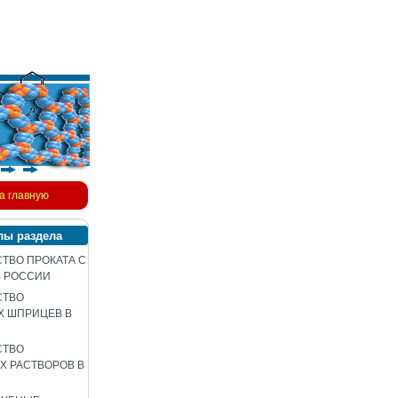
а главную
лы раздела
ТВО ПРОКАТА С
В РОССИИ
СТВО
Х ШПРИЦЕВ В
СТВО
 РАСТВОРОВ В