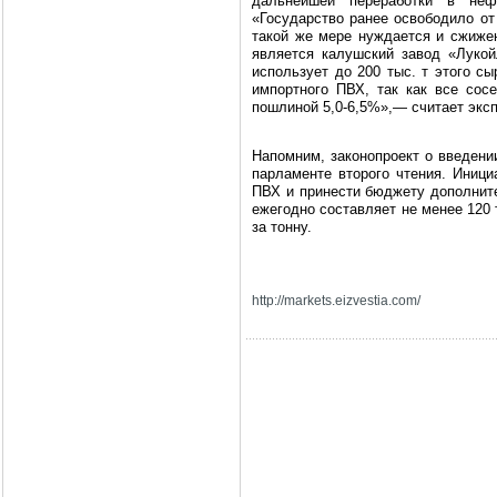
дальнейшей переработки в неф
«Государство ранее освободило от
такой же мере нуждается и сжижен
является калушский завод «Лукой
использует до 200 тыс. т этого с
импортного ПВХ, так как все со
пошлиной 5,0-6,5%»,— считает эксп
Напомним, законопроект о введен
парламенте второго чтения. Иници
ПВХ и принести бюджету дополните
ежегодно составляет не менее 120 т
за тонну.
http://markets.eizvestia.com/