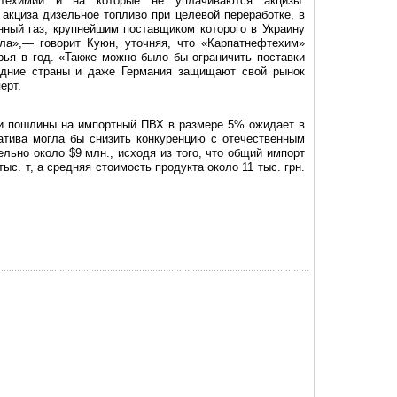
техимии и на которые не уплачиваются акцизы.
 акциза дизельное топливо при целевой переработке, в
ный газ, крупнейшим поставщиком которого в Украину
ла»,— говорит Куюн, уточняя, что «Карпатнефтехим»
ырья в год. «Также можно было бы ограничить поставки
седние страны и даже Германия защищают свой рынок
ерт.
ии пошлины на импортный ПВХ в размере 5% ожидает в
атива могла бы снизить конкуренцию с отечественным
льно около $9 млн., исходя из того, что общий импорт
ыс. т, а средняя стоимость продукта около 11 тыс. грн.