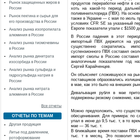
Рынок защищенных жиров в
продуктов переработки нефти в се
России
хоть на какой-то период дальне
поливинилхлорида (ПВХ). На основ
Рынок пектина и сырья для
также в Украине — с мая по июль п
его производства в России
условиях CFR SE за указанный пер
Европе показатели упали с $1500 д
Анализ рынка изопропилата
алюминия в России
В России падения в этот перио
импортный ПВХ держится на уро
Анализ рынка тиомочевины
существенно сократились им
в России
суспензионного ПВХ составил около
Анализ рынка динитрата
импорт смолы в Россию составил 
аналогичным показателем год на
изосорбида в России
Сергей Карайченцев.
Анализ рынка сульфида и
Он объясняет сложившуюся на рын
гидросульфида натрия в
поставщиков образовались излишни
России
в мае, как это было на внешних рын
Анализ рынка нитрата
Девальвация рубля в мае прит
алюминия в России
подвержены резкому снижению, как
Все отчеты
Можно предположить, что существ
ОТЧЕТЫ ПО ТЕМАМ
обесценивания. Для примера: по с
упал в июне до 9,5 тыс. т, в то вре
Другая продукция
мае — 36 тыс. т.
В ближайшее время поставки ПВХ 
Литье под давлением,
тыс. т в месяц. Это позволит м
ротоформование