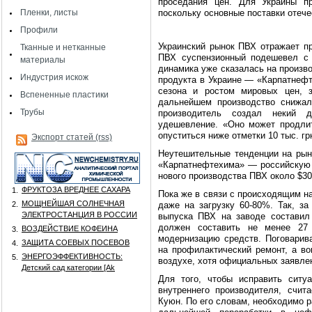
проседания цен. Для Украины п
Пленки, листы
поскольку основные поставки отече
Профили
Украинский рынок ПВХ отражает пр
Тканные и нетканные
ПВХ суспензионный подешевел с 
материалы
динамика уже сказалась на произво
Индустрия искож
продукта в Украине — «Карпатнеф
сезона и ростом мировых цен, 
Вспененные пластики
дальнейшем производство снижал
Трубы
производитель создал некий д
удешевление. «Оно может продлит
опуститься ниже отметки 10 тыс. гр
Экспорт статей (rss)
Неутешительные тенденции на рынк
«Карпатнефтехима» — российскую 
нового производства ПВХ около $30
ФРУКТОЗА ВРЕДНЕЕ САХАРА
1.
Пока же в связи с происходящим н
МОЩНЕЙШАЯ СОЛНЕЧНАЯ
2.
даже на загрузку 60-80%. Так, з
ЭЛЕКТРОСТАНЦИЯ В РОССИИ
выпуска ПВХ на заводе составил 
должен составить не менее 27 
ВОЗДЕЙСТВИЕ КОФЕИНА
3.
модернизацию средств. Поговарива
ЗАЩИТА СОЕВЫХ ПОСЕВОВ
4.
на профилактический ремонт, а во
ЭНЕРГОЭФФЕКТИВНОСТЬ:
5.
воздухе, хотя официальных заявлен
Детский сад категории [Аk
Для того, чтобы исправить ситу
внутреннего производителя, счит
Куюн. По его словам, необходимо 