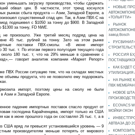
зон уменьшать загрузку производства, чтобы сдержать
НОВЫЕ ПР
йший обвал цен. В частности, этот тренд коснулся
АВТОКОМПОНЕ
ных рынках сбыта продукта — Азии, Западной Европе, а
«ТОЛЬЯТТИ»
роизошел существенный спад цен. Так, в Азии ПВХ-С на
иод подешевел с $1050 за тонну до $900. В Западной
РЫНОК
о $1300 за тонну, FD NWE.
АВТОКОМПОНЕ
завод Bosch
д не произошло. Уже третий месяц подряд цена на
вне 45 тыс. рублей за тонну. Зато на этом рынке
РУСВИНИЛ 
портные поставки ПВХ-смолы. «В июне импорт
СТРОИТЕЛЬС
 30 тыс. т. По итогам первого полугодия текущего года
около 180 тыс. т, что на 29% меньше в сравнении с
РОССИЯ Б
зад»,— говорит аналитик компании «Маркет Репорт»
ПОСТАВЩИКО
КАК БУДЕТ
ке ПВХ России ситуацию тем, что на складах местных
УТИЛИЗАЦИЯ
е объемы продукта, что не позволило ему подорожать
НА РЫНКЕ 
ках.
ПВХ МЕМБРАН
ормозила импорт, поэтому цены на смолу не были
НОВОЕ ШТ
 в Азии и Западной Европе.
ПРОИЗВОДСТВ
ECOVACS W
енное падение импортных поставок спасло продукт от
МОЙКИ ОКОН
ловам господина Карайченцева, импорт только из США
мя как в июне прошлого года он составлял 26 тыс. т, а в
ИНВЕСТПР
АВТВАЗА ДО 2
из США вряд ли превысят установившийся уровень — 9
КОМПОЗИТЫ
естным производителям меньше потерять от мирового