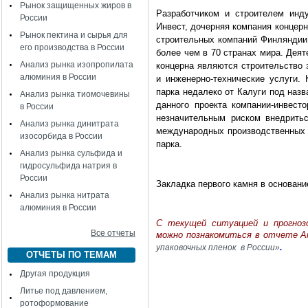
Рынок защищенных жиров в
Разработчиком и строителем инд
России
Инвест, дочерняя компания концер
Рынок пектина и сырья для
строительных компаний Финляндии.
его производства в России
более чем в 70 странах мира. Деят
Анализ рынка изопропилата
концерна являются строительство 
алюминия в России
и инженерно-технические услуги. 
парка недалеко от Калуги под наз
Анализ рынка тиомочевины
данного проекта компании-инвес
в России
незначительным риском внедрить
Анализ рынка динитрата
международных производственных 
изосорбида в России
парка.
Анализ рынка сульфида и
гидросульфида натрия в
России
Закладка первого камня в основани
Анализ рынка нитрата
алюминия в России
C текущей ситуацией и прогнозо
Все отчеты
можно познакомиться в отчете 
.
упаковочных пленок в России»
ОТЧЕТЫ ПО ТЕМАМ
Другая продукция
Литье под давлением,
ротоформование