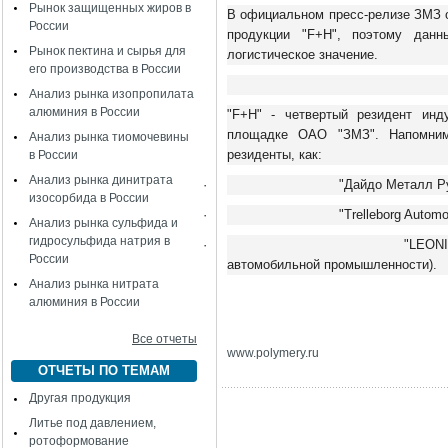
Рынок защищенных жиров в
В официальном пресс-релизе ЗМЗ 
России
продукции "F+H", поэтому дан
Рынок пектина и сырья для
логистическое значение.
его производства в России
Анализ рынка изопропилата
алюминия в России
"F+H" - четвертый резидент инд
площадке ОАО "ЗМЗ". Напомним
Анализ рынка тиомочевины
резиденты, как:
в России
Анализ рынка динитрата
·
"Дайдо Металл Ру
изосорбида в России
·
"Trelleborg Autom
Анализ рынка сульфида и
гидросульфида натрия в
·
"LEONI
России
автомобильной промышленности).
Анализ рынка нитрата
алюминия в России
Все отчеты
www
.
polymery
.
ru
ОТЧЕТЫ ПО ТЕМАМ
Другая продукция
Литье под давлением,
ротоформование