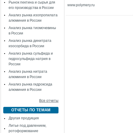
Рынок пектина и сырья для
www
.
polymery
.
ru
его производства в России
Анализ рынка изопропилата
алюминия в России
Анализ рынка тиомочевины
в России
Анализ рынка динитрата
изосорбида в России
Анализ рынка сульфида и
гидросульфида натрия в
России
Анализ рынка нитрата
алюминия в России
Анализ рынка гидроксида
алюминия в России
Все отчеты
ОТЧЕТЫ ПО ТЕМАМ
Другая продукция
Литье под давлением,
ротоформование