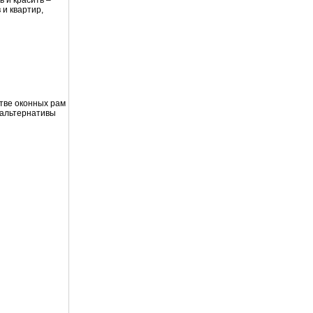
 и красить –
 и квартир,
стве оконных рам
 альтернативы