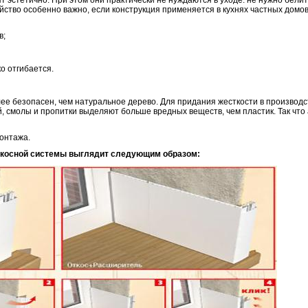
эстетично. При этом они практически не нуждаются в уходе: не нужно белить
йство особенно важно, если конструкция применяется в кухнях частных домов
в;
о отгибается.
ее безопасен, чем натуральное дерево. Для придания жесткости в производ
, смолы и пропитки выделяют больше вредных веществ, чем пластик. Так что
монтажа.
ткосной системы выглядит следующим образом: