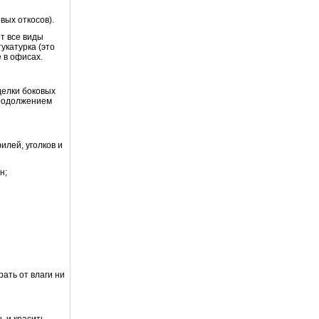
вых откосов).
т все виды
укатурка (это
 в офисах.
делки боковых
продолжением
илей, уголков и
н;
ать от влаги ни