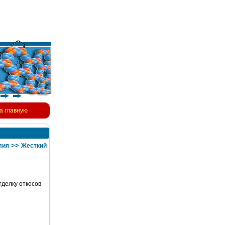
а главную
>>
лия
Жесткий
тделку откосов