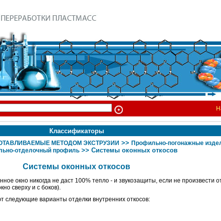
Н
Классификаторы
>>
ГОТАВЛИВАЕМЫЕ МЕТОДОМ ЭКСТРУЗИИ
Профильно-погонажные изде
>> Системы оконных откосов
льно-отделочный профиль
Системы оконных откосов
ное окно никогда не даст 100% тепло - и звукозащиты, если не произвести о
но сверху и с боков).
т следующие варианты отделки внутренних откосов: