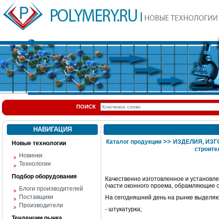
ПОИСК
НАВИГАЦИЯ
>>
Каталог продукции
ИЗДЕЛИЯ, ИЗ
Новые технологии
строите
Новинки
Технологии
Подбор оборудования
Качественно изготовленное и установлен
(части оконного проема, обрамляющие ок
Блоги производителей
Поставщики
На сегодняшний день на рынке выделяю
Производители
- штукатурка;
Тенденции рынка