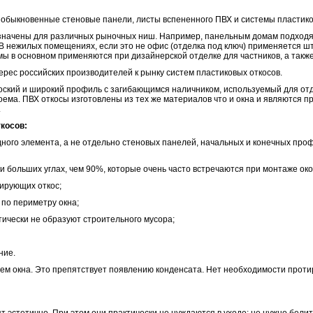
и, обыкновенные стеновые панели, листы вспененного ПВХ и системы пластико
значены для различных рыночных ниш. Например, панельным домам подходя
 В нежилых помещениях, если это не офис (отделка под ключ) применяется шт
ы в основном применяются при дизайнерской отделке для частников, а также
рес российских производителей к рынку систем пластиковых откосов.
лоский и широкий профиль с загибающимся наличником, используемый для от
оема. ПВХ откосы изготовлены из тех же материалов что и окна и являются 
.
косов:
одного элемента, а не отдельно стеновых панелей, начальных и конечных проф
и больших углах, чем 90%, которые очень часто встречаются при монтаже око
сирующих откос;
 по периметру окна;
тически не образуют строительного мусора;
ние.
м окна. Это препятствует появлению конденсата. Нет необходимости протир