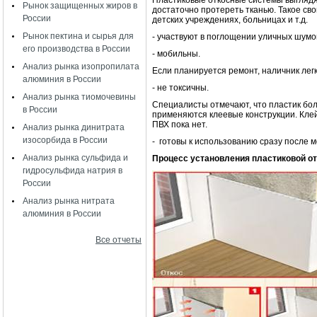
Пластиковые откосные системы выглядят 
Рынок защищенных жиров в
достаточно протереть тканью. Такое сво
России
детских учреждениях, больницах и т.д.
Рынок пектина и сырья для
- участвуют в поглощении уличных шумо
его производства в России
- мобильны.
Анализ рынка изопропилата
Если планируется ремонт, наличник легк
алюминия в России
- не токсичны.
Анализ рынка тиомочевины
Специалисты отмечают, что пластик бол
в России
применяются клеевые конструкции. Клей
ПВХ пока нет.
Анализ рынка динитрата
изосорбида в России
- готовы к использованию сразу после 
Анализ рынка сульфида и
Процесс установления пластиковой о
гидросульфида натрия в
России
Анализ рынка нитрата
алюминия в России
Все отчеты