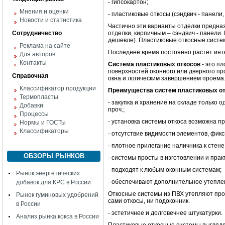
- гипсокартон;
Мнения и оценки
- пластиковые откосы (сэндвич - панел
Новости и статистика
Частично эти варианты отделки предна
Сотрудничество
отделки, кирпичным – сэндвич - панели.
дешевле). Пластиковые откосные систем
Реклама на сайте
Последнее время постоянно растет инте
Для авторов
Контакты
Система пластиковых откосов
- это п
поверхностей оконного или дверного пр
Справочная
окна и логическим завершением проема
Классификатор продукции
Преимущества систем пластиковых от
Термопласты
- закупка и хранение на складе только 
Добавки
проч.;
Процессы
- установка системы откоса возможна пр
Нормы и ГОСТы
Классификаторы
- отсутствие видимости элементов, фик
- плотное прилегание наличника к стене
ОБЗОРЫ РЫНКОВ
- системы просты в изготовлении и прак
- подходят к любым оконным системам;
Рынок энергетических
- обеспечивают дополнительное утепле
добавок для КРС в России
Откосные системы из ПВХ утепляют прое
Рынок гуминовых удобрений
сами откосы, ни подоконник.
в России
- эстетичнее и долговечнее штукатурки.
Анализ рынка кокса в России