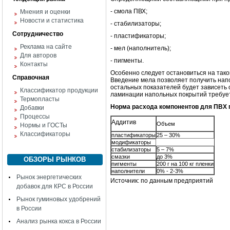
- смола ПВХ;
Мнения и оценки
Новости и статистика
- стабилизаторы;
Сотрудничество
- пластификаторы;
Реклама на сайте
- мел (наполнитель);
Для авторов
- пигменты.
Контакты
Особенно следует остановиться на тако
Справочная
Введение мела позволяет получить нап
остальных показателей будет зависеть о
Классификатор продукции
ламинации напольных покрытий требуе
Термопласты
Норма расхода компонентов для ПВХ 
Добавки
Процессы
Аддитив
Объем
Нормы и ГОСТы
Классификаторы
пластификаторы
25 – 30%
модификаторы
стабилизаторы
5 – 7%
смазки
до 3%
ОБЗОРЫ РЫНКОВ
пигменты
200 г на 100 кг пленки
наполнители
0% - 2-3%
Рынок энергетических
Источник: по данным предприятий
добавок для КРС в России
Рынок гуминовых удобрений
в России
Анализ рынка кокса в России