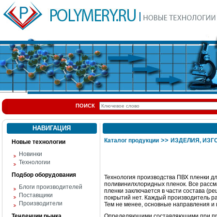
ПОИСК
НАВИГАЦИЯ
>>
Каталог продукции
ИЗДЕЛИЯ, ИЗГ
Новые технологии
Новинки
Технологии
Подбор оборудования
Технология производства ПВХ пленки д
поливинилхлоридных пленок. Все рассм
Блоги производителей
пленки заключается в части состава (р
Поставщики
покрытий нет. Каждый производитель ра
Производители
Тем не менее, основные направления и
Тенденции рынка
Определяющими составляющими при про