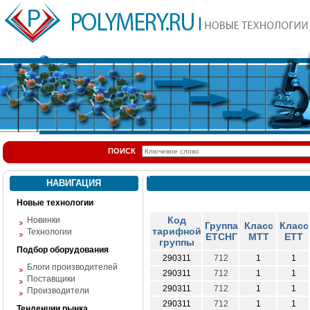
ПОИСК
НАВИГАЦИЯ
Новые технологии
Код
Новинки
Группа
Класс
Класс
тарифной
Технологии
ЕТСНГ
МТТ
ЕТТ
группы
Подбор оборудования
290311
712
1
1
Блоги производителей
290311
712
1
1
Поставщики
290311
712
1
1
Производители
290311
712
1
1
Тенденции рынка