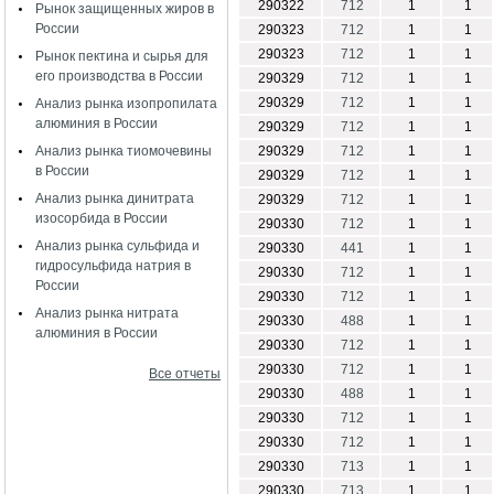
290322
712
1
1
Рынок защищенных жиров в
России
290323
712
1
1
290323
712
1
1
Рынок пектина и сырья для
его производства в России
290329
712
1
1
290329
712
1
1
Анализ рынка изопропилата
алюминия в России
290329
712
1
1
Анализ рынка тиомочевины
290329
712
1
1
в России
290329
712
1
1
Анализ рынка динитрата
290329
712
1
1
изосорбида в России
290330
712
1
1
Анализ рынка сульфида и
290330
441
1
1
гидросульфида натрия в
290330
712
1
1
России
290330
712
1
1
Анализ рынка нитрата
290330
488
1
1
алюминия в России
290330
712
1
1
290330
712
1
1
Все отчеты
290330
488
1
1
290330
712
1
1
290330
712
1
1
290330
713
1
1
290330
713
1
1