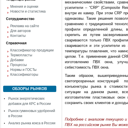
механическими свойствами, срав
Мнения и оценки
усилители – “CRP” (Composite Rei
Новости и статистика
внутри их камер. При этом CRP п
одинаковы. Такие решения позвол
Сотрудничество
сравнению с традиционной техноло
Реклама на сайте
профили определенной длины, 
Для авторов
скрепить их путем засверливан
Контакты
свариваются только ПВХ профил
Справочная
свариваются и эти усилители из
Классификатор продукции
температуры плавления, что намн
Термопласты
целом. Т.е. применение данной CR
Добавки
изготовлению ПВХ окна, улучш
Процессы
себестоимость ПВХ окна.
Нормы и ГОСТы
Классификаторы
Таким образом, вышеприведенн
светопрозрачных конструкций по
конъюнктуры рынка в стоимост
ОБЗОРЫ РЫНКОВ
ситуации на данном рынке, вс
изготовителям пластиковых окон
Рынок энергетических
сохранить своих клиентов и доходы
добавок для КРС в России
Рынок гуминовых удобрений
в России
Подробнее с анализом текущего и 
Анализ рынка кокса в России
ПВХ на российском рынке Вы мож