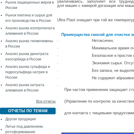
увеличиваясь,
заполняет
все
трудно
Рынок защищенных жиров в
для
машин
с
камерой
дегазации
или
маш
России
Рынок пектина и сырья для
Ultra
Plast
очищает
при той
же
температур
его производства в России
Анализ рынка изопропилата
алюминия в России
Преимущества
смесей
для
очистки
э
·
Нетоксичен;
Анализ рынка тиомочевины
в России
·
Минимальное
время
о
Анализ рынка динитрата
·
Безопасное
и
простое
изосорбида в России
·
Экономия
сырья.
Отсу
Анализ рынка сульфида и
·
Без
запаха,
не
выделя
гидросульфида натрия в
России
·
Не
содержит
абразивн
Анализ рынка нитрата
·
При
частом
применении
защищает
ст
алюминия в России
·
(Управление
по
контролю
за
качество
Все отчеты
·
ОТЧЕТЫ ПО ТЕМАМ
для
контакта
с
пищевыми
продуктами
Другая продукция
Литье под давлением,
ротоформование