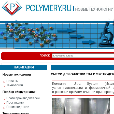
ПОИСК
НАВИГАЦИЯ
СМЕСИ ДЛЯ ОЧИСТКИ ТПА И ЭКСТРУДЕ
Новые технологии
Новинки
Компания
Ultra System (Итали
Технологии
узлов
пластикации
и
формовочной
в
решении
проблем
очистки
при
перехо
Подбор оборудования
Блоги производителей
Поставщики
Производители
Тенденции рынка