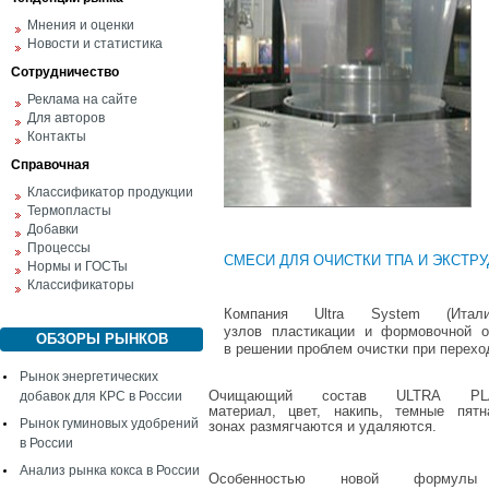
Мнения и оценки
Новости и статистика
Сотрудничество
Реклама на сайте
Для авторов
Контакты
Справочная
Классификатор продукции
Термопласты
Добавки
Процессы
СМЕСИ
ДЛЯ
ОЧИСТКИ
ТПА И
ЭКСТР
Нормы и ГОСТы
Классификаторы
Компания
Ultra System (Итали
узлов
пластикации
и
формовочной
ОБЗОРЫ РЫНКОВ
в
решении
проблем
очистки
при
перехо
Рынок энергетических
Очищающий
состав
ULTRA
PL
добавок для КРС в России
материал,
цвет,
накипь,
темные
пятн
Рынок гуминовых удобрений
зонах
размягчаются
и
удаляются.
в России
Анализ рынка кокса в России
Особенностью
новой
формулы