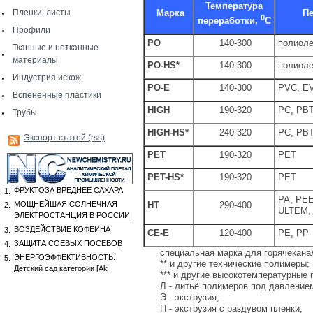
Температура
Пленки, листы
Марка
П
0
переработки,
С
Профили
PO
140-300
полиол
Тканные и нетканные
материалы
PO-HS*
140-300
полиол
Индустрия искож
PO-E
140-300
PVC, EV
Вспененные пластики
HIGH
190-320
PC, PBT
Трубы
HIGH-HS*
240-320
PC, PBT
Экспорт статей (rss)
PET
190-320
PET
PET-HS*
190-320
PET
ФРУКТОЗА ВРЕДНЕЕ САХАРА
1.
PA, PEE
МОЩНЕЙШАЯ СОЛНЕЧНАЯ
HT
290-400
2.
ULTEM, 
ЭЛЕКТРОСТАНЦИЯ В РОССИИ
ВОЗДЕЙСТВИЕ КОФЕИНА
3.
CE-E
120-400
PE, PP
ЗАЩИТА СОЕВЫХ ПОСЕВОВ
4.
специальная марка для горячекана
ЭНЕРГОЭФФЕКТИВНОСТЬ:
5.
** и другие технические полимеры;
Детский сад категории [Аk
*** и другие высокотемпературные
Л - литьё полимеров под давление
Э - экструзия;
П - экструзия с раздувом пленки;