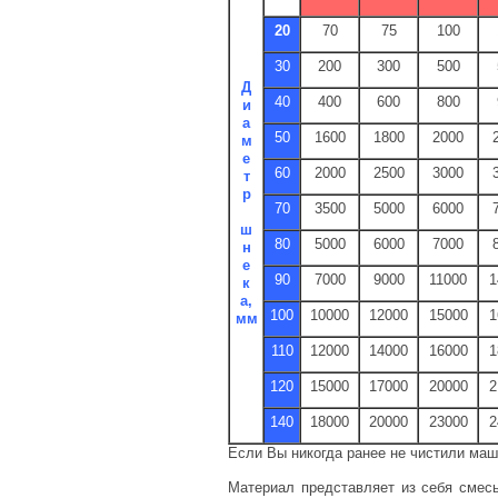
20
70
75
100
30
200
300
500
Д
40
400
600
800
и
а
50
1600
1800
2000
м
е
60
2000
2500
3000
т
р
70
3500
5000
6000
ш
80
5000
6000
7000
н
е
90
7000
9000
11000
1
к
а,
100
10000
12000
15000
1
мм
110
12000
14000
16000
1
120
15000
17000
20000
2
140
18000
20000
23000
2
Если Вы никогда ранее не чистили маш
Материал представляет из себя смесь