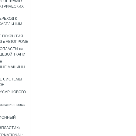
 ULTRAMID
КТРИЧЕСКИХ
ЕРЕХОД К
КАБЕЛЬНЫМ
Е ПОКРЫТИЯ
S в АВТОПРОМЕ
ОПЛАСТЫ на
ЦЕВОЙ ТКАНИ
Е
НЫЕ МАШИНЫ
Е СИСТЕМЫ
ОН
YCAP НОВОГО
ование пресс-
ИОННЫЙ
НПЛАСТИК»
TERNATIONAL: