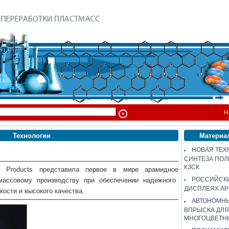
Н
Технологии
Материа
НОВАЯ ТЕХ
СИНТЕЗА ПОЛ
КЗСК
no Products
представила
перво
е
в мире арамидно
е
РОССИЙСК
массовому производству при обеспечении надежного
ДИСПЛЕЯХ AP
кости и высокого качества.
АВТОНОМНЫ
ВПРЫСКА ДЛЯ
МНОГОЦВЕТН