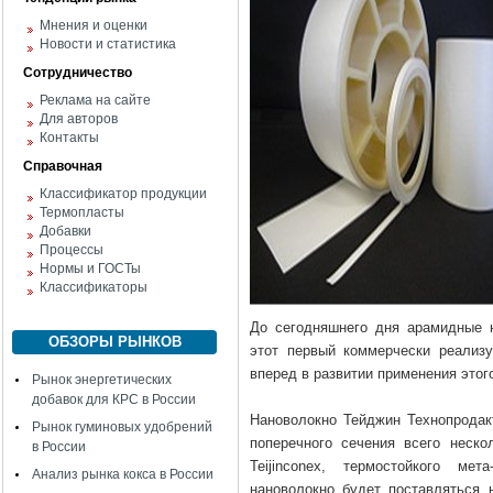
Мнения и оценки
Новости и статистика
Сотрудничество
Реклама на сайте
Для авторов
Контакты
Справочная
Классификатор продукции
Термопласты
Добавки
Процессы
Нормы и ГОСТы
Классификаторы
До сегодняшнего дня арамидные н
ОБЗОРЫ РЫНКОВ
этот первый коммерчески реализ
вперед в развитии применения этог
Рынок энергетических
добавок для КРС в России
Нановолокно Тейджин Технопрода
Рынок гуминовых удобрений
поперечного сечения всего неско
в России
Teijinconex, термостойкого ме
Анализ рынка кокса в России
нановолокно будет поставляться 