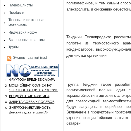
полиолефинов, и тем самым спосо
Пленки, листы
электролита, и снижению себестои
Профили
Тканные и нетканные
материалы
Индустрия искож
Тейджин Технопродактс рассчиты
Вспененные пластики
полотен из термостойкого ара
Трубы
конденсаторов, высокофункционал
для чистки оргтехники.
Экспорт статей (rss)
ФРУКТОЗА ВРЕДНЕЕ САХАРА
1.
Группа Тейджин также разрабо
МОЩНЕЙШАЯ СОЛНЕЧНАЯ
2.
полиэтиленовой пленки: один 
ЭЛЕКТРОСТАНЦИЯ В РОССИИ
термостойкости и адгезии с электро
ВОЗДЕЙСТВИЕ КОФЕИНА
3.
для превосходной термостойкост
ЗАЩИТА СОЕВЫХ ПОСЕВОВ
4.
будут запущены в серийное про
ЭНЕРГОЭФФЕКТИВНОСТЬ:
5.
Включение в продуктовый портфель
Детский сад категории [Аk
укрепит позиции Тейджин на рынке
батарей.