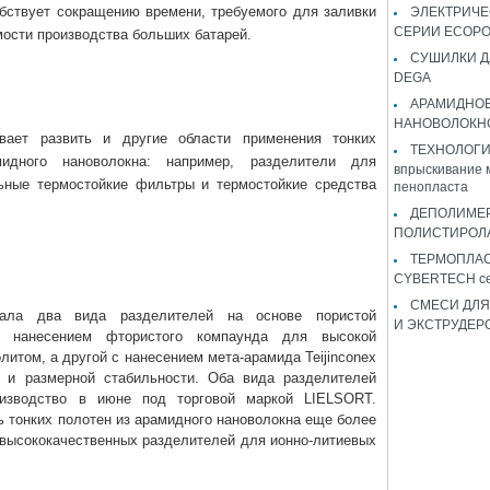
бствует сокращению времени, требуемого для заливки
ЭЛЕКТРИЧЕ
СЕРИИ ECOP
мости производства больших батарей.
СУШИЛКИ Д
DEGA
АРАМИДНО
НАНОВОЛОКН
вает развить и другие области применения тонких
ТЕХНОЛОГИЯ 
мидного нановолокна: например, разделители для
впрыскивание 
ьные термостойкие фильтры и термостойкие средства
пенопласта
ДЕПОЛИМЕ
ПОЛИСТИРОЛ
ТЕРМОПЛА
CYBERTECH с
СМЕСИ ДЛЯ
тала два вида разделителей на основе пористой
И ЭКСТРУДЕР
с нанесением фтористого компаунда для высокой
литом, а другой с нанесением мета-арамида Teijinconex
и и размерной стабильности. Оба вида разделителей
изводство в июне под торговой маркой LIELSORT.
 тонких полотен из арамидного нановолокна еще более
 высококачественных разделителей для ионно-литиевых