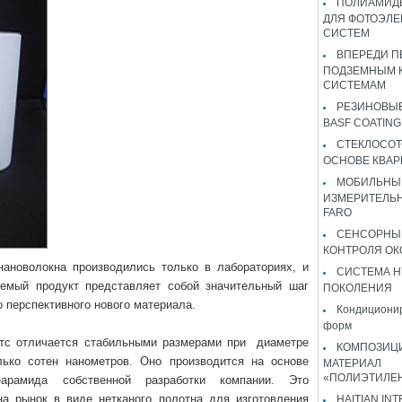
ПОЛИАМИДЫ
ДЛЯ ФОТОЭЛЕ
СИСТЕМ
ВПЕРЕДИ П
ПОДЗЕМНЫМ 
СИСТЕМАМ
РЕЗИНОВЫ
BASF COATING
СТЕКЛОСОТ
ОСНОВЕ КВАР
МОБИЛЬНЫ
ИЗМЕРИТЕЛЬ
FARO
СЕНСОРНЫ
КОНТРОЛЯ ОК
ановолокна производились только в лабораториях, и
СИСТЕМА H
уемый продукт представляет собой значительный шаг
ПОКОЛЕНИЯ
о перспективного нового материала.
Кондиционир
форм
ктс отличается стабильными размерами при диаметре
КОМПОЗИЦ
лько сотен нанометров. Оно производится на основе
МАТЕРИАЛ
«ПОЛИЭТИЛЕ
та-арамида собственной разработки компании. Это
на рынок в виде нетканого полотна для изготовления
HAITIAN IN