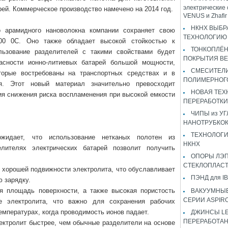
электрические 
ей. Коммерческое производство намечено на 2014 год.
VENUS и Zhaf
НКНХ ВЫБР
о арамидного нановолокна компании сохраняет свою
ТЕХНОЛОГИЮ 
00 0С. Оно также обладает высокой стойкостью к
ТОНКОПЛЁ
льзование разделителей с такими свойствами будет
ПОКРЫТИЯ B
асности ионно-литиевых батарей большой мощности,
СМЕСИТЕЛИ
оторые востребованы на транспортных средствах и в
ПОЛИМЕРНОГ
ия. Этот новый материал значительно превосходит
НОВАЯ ТЕХ
ия снижения риска воспламенения при высокой емкости
ПЕРЕРАБОТКИ
ЧИПЫ из У
НАНОТРУБКО
ТЕХНОЛОГИ
ожидает, что использование нетканых полотен из
НКНХ
лителях электрических батарей позволит получить
ОПОРЫ ЛЭП
СТЕКЛОПЛАС
т хорошей подвижности электролита, что обуславливает
ПЭНД для IB
 зарядку.
я площадь поверхности, а также высокая пористость
ВАКУУМНЫЕ
СЕРИИ ASPIR
е электролита, что важно для сохранения рабочих
температурах, когда проводимость ионов падает.
ДЖИНСЫ LEV
ПЕРЕРАБОТА
лектролит быстрее, чем обычные разделители на основе