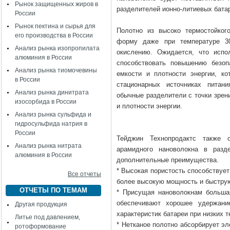
Рынок защищенных жиров в
разделителей ионно-литиевых батар
России
Рынок пектина и сырья для
Полотно из высоко термостойког
его производства в России
форму даже при температуре 3
Анализ рынка изопропилата
окислению. Ожидается, что испо
алюминия в России
способствовать повышению безоп
Анализ рынка тиомочевины
емкости и плотности энергии, к
в России
стационарных источниках питан
Анализ рынка динитрата
обычные разделители с точки зрен
изосорбида в России
и плотности энергии.
Анализ рынка сульфида и
гидросульфида натрия в
России
Тейджин Технопродактс также 
Анализ рынка нитрата
арамидного нановолокна в разде
алюминия в России
дополнительные преимущества.
* Высокая пористость способствуе
Все отчеты
более высокую мощность и быструю
ОТЧЕТЫ ПО ТЕМАМ
* Присущая нановолокнам больша
обеспечивают хорошее удержани
Другая продукция
характеристик батареи при низких 
Литье под давлением,
* Нетканое полотно абсорбирует э
ротоформование