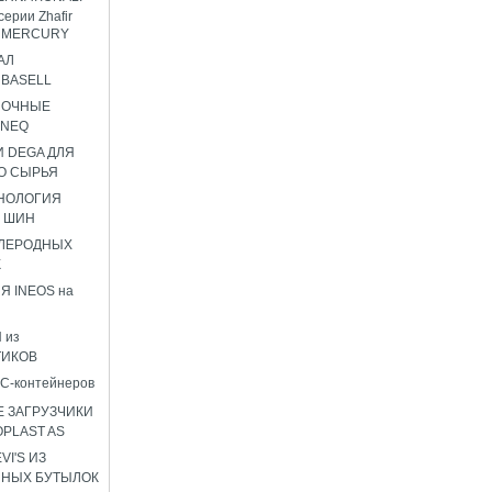
серии Zhafir
ir MERCURY
АЛ
BASELL
НОЧНЫЕ
ENEQ
 DEGA ДЛЯ
О СЫРЬЯ
НОЛОГИЯ
 ШИН
ГЛЕРОДНЫХ
К
Я INEOS на
 из
ТИКОВ
C-контейнеров
 ЗАГРУЗЧИКИ
OPLAST AS
I'S ИЗ
ННЫХ БУТЫЛОК