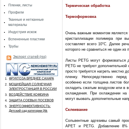
Пленки, листы
Термическая обработка
Профили
Термоформовка
Тканные и нетканные
материалы
Индустрия искож
Очень важным моментом является т
кристаллизации полимера при вы
Вспененные пластики
составляет всего 10°С. Далее ре
Трубы
которого не сравниться не один из 
Экспорт статей (rss)
Листы PETG могут формоваться д
PETG не требуют дополнительной с
просто требуется нагреть местно д
пленку. Непосредственно пере
ФРУКТОЗА ВРЕДНЕЕ САХАРА
1.
особенно если толщина листов б
МОЩНЕЙШАЯ СОЛНЕЧНАЯ
2.
охладить сжатым воздухом или в в
ЭЛЕКТРОСТАНЦИЯ В РОССИИ
охлаждения. При охлаждении на в
ВОЗДЕЙСТВИЕ КОФЕИНА
3.
могут вызвать дополнительные нап
ЗАЩИТА СОЕВЫХ ПОСЕВОВ
4.
ЭНЕРГОЭФФЕКТИВНОСТЬ:
5.
Склеивание
Детский сад категории [Аk
Сольвентные адгезивы самый прос
APET и PETG. Добавление 8% 