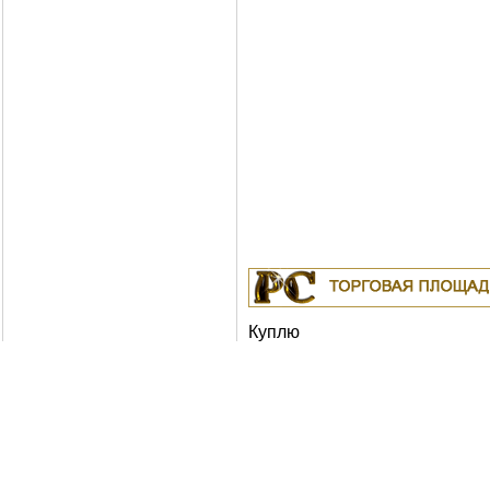
Куплю
19.04.2011
Белорусские рубли в Москв
18.04.2011
Индустриальные масла: И-
ИГНЕ-68, ИГНЕ-32, ИС-20, ИГС-68,И-5
И-50А, ИЛС-5, ИЛС-10, ИЛС-220(Мо), 
Москва
04.04.2011
Куплю Биг-Бэги, МКР на пе
Москва