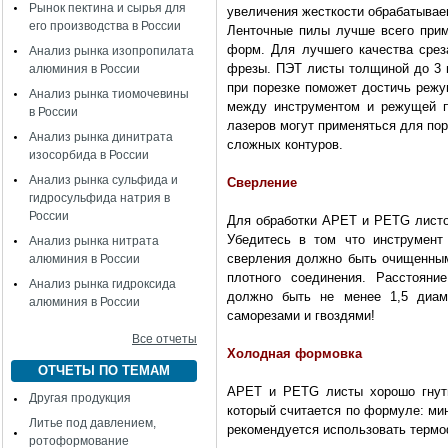
Рынок пектина и сырья для
увеличения жесткости обрабатывае
его производства в России
Ленточные пилы лучше всего при
форм. Для лучшего качества срез
Анализ рынка изопропилата
фрезы. ПЭТ листы толщиной до 3 м
алюминия в России
при порезке поможет достичь режу
Анализ рынка тиомочевины
между инструментом и режущей п
в России
лазеров могут применяться для по
Анализ рынка динитрата
сложных контуров.
изосорбида в России
Анализ рынка сульфида и
Сверление
гидросульфида натрия в
России
Для обработки APET и PETG листо
Убедитесь в том что инструмент
Анализ рынка нитрата
сверления должно быть очищенным
алюминия в России
плотного соединения. Расстоян
Анализ рынка гидроксида
должно быть не менее 1,5 диам
алюминия в России
саморезами и гвоздями!
Все отчеты
Холодная формовка
ОТЧЕТЫ ПО ТЕМАМ
APET и PETG листы хорошо гнут
Другая продукция
который считается по формуле: ми
Литье под давлением,
рекомендуется использовать термо
ротоформование