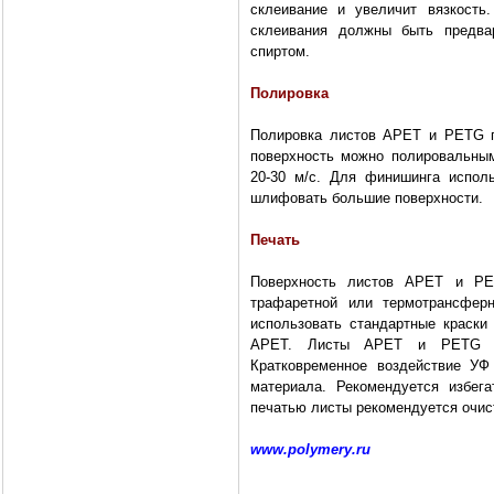
склеивание и увеличит вязкость
склеивания должны быть предва
спиртом.
Полировка
Полировка листов APET и PETG п
поверхность можно полировальным
20-30 м/с. Для финишинга испол
шлифовать большие поверхности.
Печать
Поверхность листов APET и PE
трафаретной или термотрансферн
использовать стандартные краск
APET. Листы APET и PETG м
Кратковременное воздействие УФ
материала. Рекомендуется избег
печатью листы рекомендуется очис
www.polymery.ru