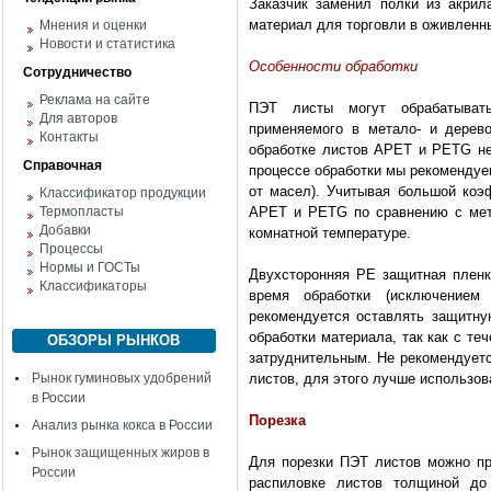
Заказчик заменил полки из акри
материал для торговли в оживленн
Мнения и оценки
Новости и статистика
Особенности обработки
Сотрудничество
Реклама на сайте
ПЭТ листы могут обрабатывать
Для авторов
применяемого в метало- и дерев
Контакты
обработке листов APET и PETG не 
Справочная
процессе обработки мы рекоменду
от масел). Учитывая большой коэ
Классификатор продукции
Термопласты
APET и PETG по сравнению с мет
Добавки
комнатной температуре.
Процессы
Нормы и ГОСТы
Двухсторонняя РЕ защитная пленк
Классификаторы
время обработки (исключением
рекомендуется оставлять защитну
обработки материала, так как с т
ОБЗОРЫ РЫНКОВ
затруднительным. Не рекомендуетс
Рынок гуминовых удобрений
листов, для этого лучше использов
в России
Порезка
Анализ рынка кокса в России
Рынок защищенных жиров в
Для порезки ПЭТ листов можно пр
России
распиловке листов толщиной до