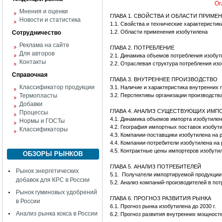
Ог
Мнения и оценки
ГЛАВА 1. СВОЙСТВА И ОБЛАСТИ ПРИМЕ
Новости и статистика
1.1. Свойства и технические характеристик
1.2. Области применения изобутилена
Сотрудничество
Реклама на сайте
ГЛАВА 2. ПОТРЕБЛЕНИЕ
Для авторов
2.1. Динамика объемов потребления изобу
Контакты
2.2. Отраслевая структура потребления из
Справочная
ГЛАВА 3. ВНУТРЕННЕЕ ПРОИЗВОДСТВО
Классификатор продукции
3.1. Наличие и характеристика внутренних
Термопласты
3.2. Перспективы организации производств
Добавки
ГЛАВА 4. АНАЛИЗ СУЩЕСТВУЮЩИХ ИМ
Процессы
4.1. Динамика объемов импорта изобутиле
Нормы и ГОСТы
4.2. География импортных поставок изобут
Классификаторы
4.3. Компании-поставщики изобутилена на 
4.4. Компании-потребители изобутилена на
4.5. Контрактные цены импортеров изобути
ОБЗОРЫ РЫНКОВ
ГЛАВА 5. АНАЛИЗ ПОТРЕБИТЕЛЕЙ
Рынок энергетических
5.1. Получатели импортируемой продукции
добавок для КРС в России
5.2. Анализ компаний-производителей в по
Рынок гуминовых удобрений
ГЛАВА 6. ПРОГНОЗ РАЗВИТИЯ РЫНКА
в России
6.1. Прогноз рынка изобутилена до 2030 г.
Анализ рынка кокса в России
6.2. Прогноз развития внутренних мощност