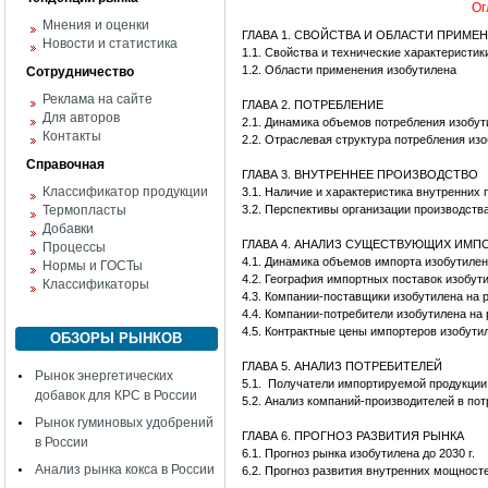
Ог
Мнения и оценки
ГЛАВА 1. СВОЙСТВА И ОБЛАСТИ ПРИМЕ
Новости и статистика
1.1. Свойства и технические характеристик
1.2. Области применения изобутилена
Сотрудничество
Реклама на сайте
ГЛАВА 2. ПОТРЕБЛЕНИЕ
Для авторов
2.1. Динамика объемов потребления изобу
Контакты
2.2. Отраслевая структура потребления из
Справочная
ГЛАВА 3. ВНУТРЕННЕЕ ПРОИЗВОДСТВО
Классификатор продукции
3.1. Наличие и характеристика внутренних
Термопласты
3.2. Перспективы организации производств
Добавки
ГЛАВА 4. АНАЛИЗ СУЩЕСТВУЮЩИХ ИМ
Процессы
4.1. Динамика объемов импорта изобутиле
Нормы и ГОСТы
4.2. География импортных поставок изобут
Классификаторы
4.3. Компании-поставщики изобутилена на 
4.4. Компании-потребители изобутилена на
4.5. Контрактные цены импортеров изобути
ОБЗОРЫ РЫНКОВ
ГЛАВА 5. АНАЛИЗ ПОТРЕБИТЕЛЕЙ
Рынок энергетических
5.1. Получатели импортируемой продукции
добавок для КРС в России
5.2. Анализ компаний-производителей в по
Рынок гуминовых удобрений
ГЛАВА 6. ПРОГНОЗ РАЗВИТИЯ РЫНКА
в России
6.1. Прогноз рынка изобутилена до 2030 г.
Анализ рынка кокса в России
6.2. Прогноз развития внутренних мощност