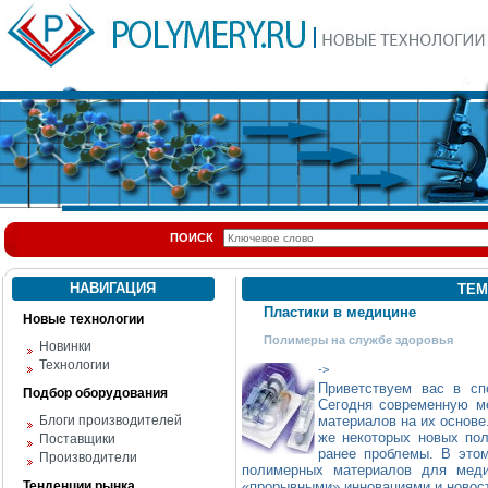
ПОИСК
НАВИГАЦИЯ
ТЕМ
Пластики в медицине
Новые технологии
Полимеры на службе здоровья
Новинки
Технологии
->
Приветствуем вас в сп
Подбор оборудования
Сегодня современную м
Блоги производителей
материалов на их основе
же некоторых новых по
Поставщики
ранее проблемы. В этом
Производители
полимерных материалов для меди
Тенденции рынка
«прорывными» инновациями и новос