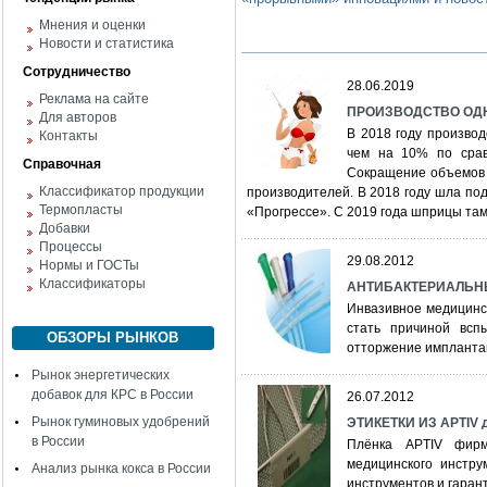
Мнения и оценки
Новости и статистика
Сотрудничество
28.06.2019
Реклама на сайте
ПРОИЗВОДСТВО ОД
Для авторов
В 2018 году произво
Контакты
чем на 10% по срав
Справочная
Сокращение объемов 
Классификатор продукции
производителей. В 2018 году шла по
Термопласты
«Прогрессе». С 2019 года шприцы та
Добавки
Процессы
29.08.2012
Нормы и ГОСТы
Классификаторы
АНТИБАКТЕРИАЛЬНЫ
Инвазивное медицинс
стать причиной всп
ОБЗОРЫ РЫНКОВ
отторжение импланта
Рынок энергетических
добавок для КРС в России
26.07.2012
Рынок гуминовых удобрений
ЭТИКЕТКИ ИЗ APTI
в России
Плёнка APTIV фирм
медицинского инстру
Анализ рынка кокса в России
инструментов и гарант