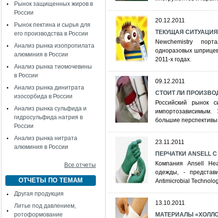
Рынок защищенных жиров в
России
20.12.2011
Рынок пектина и сырья для
ТЕКУЩАЯ СИТУАЦИЯ
его производства в России
Newchemistry порт
Анализ рынка изопропилата
одноразовых шприцев
алюминия в России
2011-х годах.
Анализ рынка тиомочевины
в России
09.12.2011
Анализ рынка динитрата
СТОИТ ЛИ ПРОИЗВО
изосорбида в России
Российский рынок с
Анализ рынка сульфида и
импортозависимым.
гидросульфида натрия в
большие перспективы
России
Анализ рынка нитрата
23.11.2011
алюминия в России
ПЕРЧАТКИ ANSELL 
Компания Ansell Hea
Все отчеты
одежды, - представ
ОТЧЕТЫ ПО ТЕМАМ
Antimicrobial Technolog
Другая продукция
13.10.2011
Литье под давлением,
ротоформование
МАТЕРИАЛЫ «ХОЛЛО