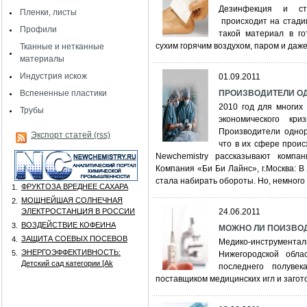
Дезинфекция и ст
Пленки, листы
происходит на стади
Профили
такой материал в го
сухим горячим воздухом, паром и даже
Тканные и нетканные
материалы
Индустрия искож
01.09.2011
Вспененные пластики
ПРОИЗВОДИТЕЛИ ОД
2010 год для многих
Трубы
экономического кр
Производители однор
Экспорт статей (rss)
что в их сфере проис
Newchemistry рассказывают компа
Компания «Би Би Лайнс», г.Москва: В
стала набирать обороты. Но, немного .
ФРУКТОЗА ВРЕДНЕЕ САХАРА
1.
МОЩНЕЙШАЯ СОЛНЕЧНАЯ
2.
ЭЛЕКТРОСТАНЦИЯ В РОССИИ
24.06.2011
ВОЗДЕЙСТВИЕ КОФЕИНА
3.
МОЖНО ЛИ ПОИЗВО
ЗАЩИТА СОЕВЫХ ПОСЕВОВ
4.
Медико-инструмент
ЭНЕРГОЭФФЕКТИВНОСТЬ:
5.
Нижегородской обла
Детский сад категории [Аk
последнего полуве
поставщиком медицинских игл и загото