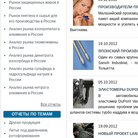
Рынок защищенных жиров в
ПРОИЗВОДИТЕЛИ ПР
России
Малазийский производ
Рынок пектина и сырья для
пакет акций компани
его производства в России
мощности и усилить 
Анализ рынка изопропилата
Вьетнама.
алюминия в России
Анализ рынка тиомочевины
19.10.2012
в России
ЯПОНСКИЙ ПРОИЗВО
Анализ рынка динитрата
Один из самых крупн
изосорбида в России
Sanoh Industrial, -
Тольятти.
Анализ рынка сульфида и
гидросульфида натрия в
России
05.10.2012
Анализ рынка нитрата
ЭЛАСТОМЕРЫ DUPON
алюминия в России
В автомобильн
эластомер DuPont Vam
Все отчеты
решению проблем ум
шлангов системы турбо наддува и воз
ОТЧЕТЫ ПО ТЕМАМ
Другая продукция
19.09.2012
Литье под давлением,
НОВЫЙ ПРОЕКТ LAN
ротоформование