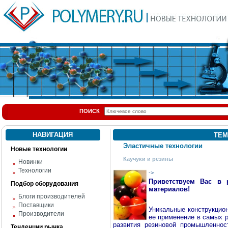
ПОИСК
НАВИГАЦИЯ
ТЕМ
Эластичные технологии
Новые технологии
Каучуки и резины
Новинки
Технологии
->
Приветствуем Вас в 
Подбор оборудования
материалов!
Блоги производителей
Поставщики
Уникальные конструкцио
Производители
ее применение в самых р
развития резиновой промышленнос
Тенденции рынка