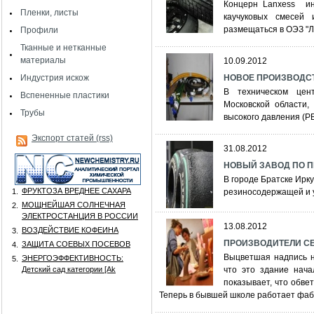
Концерн Lanxess ин
Пленки, листы
каучуковых смесей 
размещаться в ОЭЗ "
Профили
Тканные и нетканные
материалы
10.09.2012
Индустрия искож
НОВОЕ ПРОИЗВОДСТ
В техническом цен
Вспененные пластики
Московской области,
Трубы
высокого давления (Р
Экспорт статей (rss)
31.08.2012
НОВЫЙ ЗАВОД ПО 
В городе Братске Ирк
ФРУКТОЗА ВРЕДНЕЕ САХАРА
1.
резиносодержащей и 
МОЩНЕЙШАЯ СОЛНЕЧНАЯ
2.
ЭЛЕКТРОСТАНЦИЯ В РОССИИ
13.08.2012
ВОЗДЕЙСТВИЕ КОФЕИНА
3.
ПРОИЗВОДИТЕЛИ СЕ
ЗАЩИТА СОЕВЫХ ПОСЕВОВ
4.
Выцветшая надпись н
ЭНЕРГОЭФФЕКТИВНОСТЬ:
5.
Детский сад категории [Аk
что это здание нач
показывает, что обве
Теперь в бывшей школе работает фабр