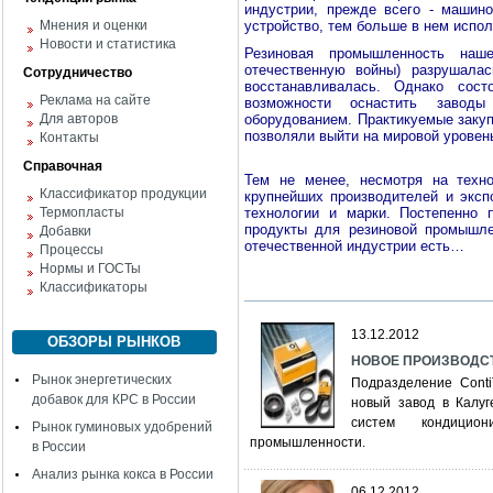
индустрии, прежде всего - машин
Мнения и оценки
устройство, тем больше в нем испо
Новости и статистика
Резиновая промышленность на
отечественную войны) разрушала
Сотрудничество
восстанавливалась. Однако сост
Реклама на сайте
возможности оснастить заводы
Для авторов
оборудованием. Практикуемые закуп
позволяли выйти на мировой уровень
Контакты
Справочная
Тем не менее, несмотря на техно
Классификатор продукции
крупнейших производителей и эксп
Термопласты
технологии и марки. Постепенно
продукты для резиновой промышле
Добавки
отечественной индустрии есть…
Процессы
Нормы и ГОСТы
Классификаторы
13.12.2012
ОБЗОРЫ РЫНКОВ
НОВОЕ ПРОИЗВОДСТ
Рынок энергетических
Подразделение Conti
добавок для КРС в России
новый завод в Калуг
систем кондицио
Рынок гуминовых удобрений
промышленности.
в России
Анализ рынка кокса в России
06.12.2012