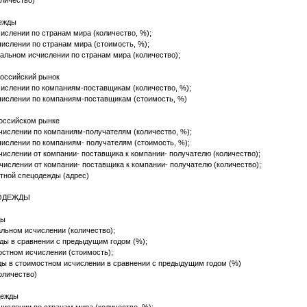
оличество)
дежды
ислении по странам мира (количество, %);
ислении по странам мира (стоимость, %);
альном исчислении по странам мира (количество);
российский рынок
ислении по компаниям-поставщикам (количество, %);
числении по компаниям-поставщикам (стоимость, %)
российском рынке
ислении по компаниям-получателям (количество, %);
ислении по компаниям- получателям (стоимость, %);
ислении от компании- поставщика к компании- получателю (количество);
ислении от компании- поставщика к компании- получателю (количество);
тной спецодежды (адрес)
ЦОДЕЖДЫ
ды
льном исчислении (количество);
ды в сравнении с предыдущим годом (%);
стном исчислении (стоимость);
ы в стоимостном исчислении в сравнении с предыдущим годом (%)
количество)
дежды