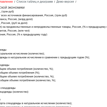
лавление
Список таблиц и диаграмм
Демо-версия
/
/
/
ЙСКОЙ ЭКОНОМИКИ
 (трлн руб)
т всех источников финансирования, Россия, (трлн руб)
ланса, Россия, (млрд долл)
 Россия, (руб за долл)
я) на продовольственные и непродовольственные товары, Россия, (% к предыдущему 
нтов, Россия, (млн чел)
ния, Россия, (% к предыдущему году)
дежды
уральном исчислении (количество);
дежды в натуральном исчислении в сравнении с предыдущим годом (%);
ецодежды
бщем объеме потребления (количество, %);
общем объеме потребления (%);
общем объеме потребления (количество, %);
 общем объеме потребления (количество, %);
е спецодежды
ецодежды (количество)
ы
орта спецодежды в натуральном исчислении (количество);