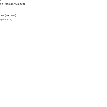
и
и в России (тыс руб)
сии (тыс чел)
руб в мес)