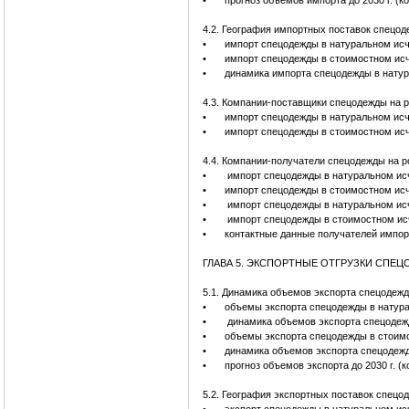
•
прогноз объемов импорта до 2030 г. (к
4.2. География импортных поставок спецо
•
импорт спецодежды в натуральном исч
•
импорт спецодежды в стоимостном исч
•
динамика импорта спецодежды в натур
4.3. Компании-поставщики спецодежды на 
•
импорт спецодежды в натуральном исч
•
импорт спецодежды в стоимостном ис
4.4. Компании-получатели спецодежды на 
•
импорт спецодежды в натуральном исч
•
импорт спецодежды в стоимостном исч
•
импорт спецодежды в натуральном исч
•
импорт спецодежды в стоимостном исч
•
контактные данные получателей импор
ГЛАВА 5. ЭКСПОРТНЫЕ ОТГРУЗКИ СПЕ
5.1. Динамика объемов экспорта спецодеж
•
объемы экспорта спецодежды в натура
•
динамика объемов экспорта спецодеж
•
объемы экспорта спецодежды в стоимо
•
динамика объемов экспорта спецодежд
•
прогноз объемов экспорта до 2030 г. (
5.2. География экспортных поставок спецо