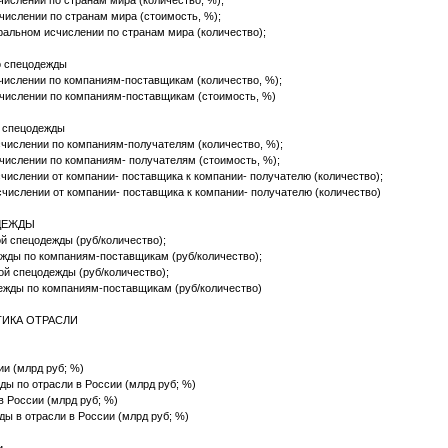
ислении по странам мира (количество, %);
числении по странам мира (стоимость, %);
ральном исчислении по странам мира (количество);
о спецодежды
числении по компаниям-поставщикам (количество, %);
числении по компаниям-поставщикам (стоимость, %)
о спецодежды
числении по компаниям-получателям (количество, %);
числении по компаниям- получателям (стоимость, %);
числении от компании- поставщика к компании- получателю (количество);
числении от компании- поставщика к компании- получателю (количество)
ОДЕЖДЫ
й спецодежды (руб/количество);
жды по компаниям-поставщикам (руб/количество);
ой спецодежды (руб/количество);
ежды по компаниям-поставщикам (руб/количество)
ТИКА ОТРАСЛИ
оссии (млрд руб; %)
ходы по отрасли в России (млрд руб; %)
 в России (млрд руб; %)
жды в отрасли в России (млрд руб; %)