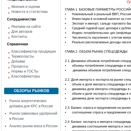
Ог
Мнения и оценки
ГЛАВА 1. БАЗОВЫЕ ПАРАМЕТРЫ РОССИ
Новости и статистика
•
Номинальный и реальный ВВП, Россия,
•
Инвестиции в основной капитал за сче
Сотрудничество
•
Экспорт и импорт, сальдо торгового ба
Реклама на сайте
•
Средний годовой курс доллара к рублю,
Для авторов
•
Индекс потребительских цен (инфляци
Контакты
•
Численность населения с учетом мигра
•
Реально располагаемые доходы населе
Справочная
Классификатор продукции
ГЛАВА 2. ОБЪЕМ РЫНКА СПЕЦОДЕЖДЫ
Термопласты
2.1. Динамика объемов потребления спецо
Добавки
•
объемы потребления спецодежды в нат
Процессы
•
динамика объемов потребления спецо
Нормы и ГОСТы
Классификаторы
2.2. Доля импорта и экспорта на рынке сп
•
объем и доля импорта спецодежды в о
•
динамика доли импорта спецодежды в 
ОБЗОРЫ РЫНКОВ
•
объем и доля экспорта спецодежды в 
•
динамика доли экспорта спецодежды в
Рынок энергетических
добавок для КРС в России
2.3. Баланс спроса и предложения на рынк
•
соотношение спроса и предложения сп
Рынок гуминовых удобрений
в России
2.4. Баланс экспорта и импорта спецодежд
Анализ рынка кокса в России
•
динамика соотношения импорта и эксп