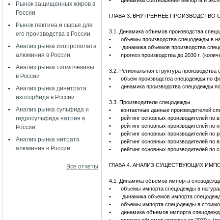
•
динамика соотношения импорта и эксп
Рынок защищенных жиров в
России
ГЛАВА 3. ВНУТРЕННЕЕ ПРОИЗВОДСТВО
Рынок пектина и сырья для
3.1. Динамика объемов производства спец
его производства в России
•
объемы производства спецодежды в на
Анализ рынка изопропилата
•
динамика объемов производства спец
алюминия в России
•
прогноз производства до 2030 г. (колич
Анализ рынка тиомочевины
3.2. Региональная структура производства
в России
•
объем производства спецодежды по фе
•
динамика производства спецодежды по
Анализ рынка динитрата
изосорбида в России
3.3. Производители спецодежды
Анализ рынка сульфида и
•
контактные данные производителей сп
гидросульфида натрия в
•
рейтинг основных производителей по в
•
рейтинг основных производителей по 
России
•
рейтинг основных производителей по 
Анализ рынка нитрата
•
рейтинг основных производителей по в
алюминия в России
•
рейтинг основных производителей по 
ГЛАВА 4. АНАЛИЗ СУЩЕСТВУЮЩИХ ИМ
Все отчеты
4.1. Динамика объемов импорта спецодежд
•
объемы импорта спецодежды в натурал
•
динамика объемов импорта спецодежд
•
объемы импорта спецодежды в стоимо
•
динамика объемов импорта спецодежд