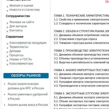
Ог
Мнения и оценки
Новости и статистика
ГЛАВА 1. ТЕХНИЧЕСКИЕ ХАРАКТЕРИСТИ
Сотрудничество
1.1. Свойства и применение электротехниче
Реклама на сайте
1.2. Стандарты и технические характеристи
Для авторов
Контакты
ГЛАВА 2. ОБЪЕМ И СТРУКТУРА РЫНКА 
2.1. Динамика объемов потребления элект
Справочная
2.2. Отраслевая структура спроса
Классификатор продукции
2.3. Товарная структура рынка электротехн
Термопласты
ГЛАВА 3. ПРОИЗВОДСТВО ЭЛЕКТРОТЕХ
Добавки
3.1. Динамика объемов производства элект
Процессы
3.2. Объемы производства и установленны
Нормы и ГОСТы
3.3. Выручка и рентабельность компаний-п
Классификаторы
ГЛАВА 4. АНАЛИЗ ИМПОРТНЫХ ПОСТАВ
4.1. Динамика объемов импорта электротех
ОБЗОРЫ РЫНКОВ
4.2. Товарная структура импорта электроте
4.3. География импорта электротехническо
Рынок энергетических
4.3. Производители и получатели электроте
добавок для КРС в России
ГЛАВА 5. ЭКСПОРТНЫЕ ОТГРУЗКИ ЭЛЕК
Рынок гуминовых удобрений
5.1. Динамика объемов экспорта электроте
в России
5.2. Объем экспортных поставок электроте
Анализ рынка кокса в России
5.3. География экспортных поставок электр