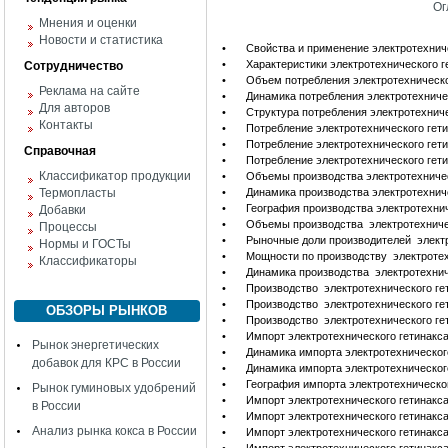
Ог
Мнения и оценки
Новости и статистика
•
Свойства и применение электротехнич
•
Характеристики электротехнического 
Сотрудничество
•
Объем потребления электротехническо
Реклама на сайте
•
Динамика потребления электротехничес
Для авторов
•
Структура потребления электротехниче
Контакты
•
Потребление электротехнического гет
•
Потребление электротехнического гет
Справочная
•
Потребление электротехнического гет
Классификатор продукции
•
Объемы производства электротехничес
Термопласты
•
Динамика производства электротехниче
•
География производства электротехнич
Добавки
•
Объемы производства электротехничес
Процессы
•
Рыночные доли производителей электр
Нормы и ГОСТы
•
Мощности по производству электротехн
Классификаторы
•
Динамика производства электротехнич
•
Производство электротехнического ге
•
Производство электротехнического ге
ОБЗОРЫ РЫНКОВ
•
Производство электротехнического ге
•
Импорт электротехнического гетинакс
Рынок энергетических
•
Динамика импорта электротехническог
добавок для КРС в России
•
Динамика импорта электротехническог
•
География импорта электротехническо
Рынок гуминовых удобрений
•
Импорт электротехнического гетинакс
в России
•
Импорт электротехнического гетинакс
Анализ рынка кокса в России
•
Импорт электротехнического гетинакс