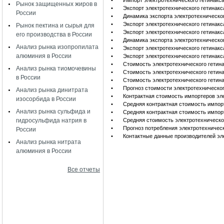
•
Импорт электротехнического гетинакс
Рынок защищенных жиров в
•
Экспорт электротехнического гетинакс
России
•
Динамика экспорта электротехническог
•
Экспорт электротехнического гетинакс
Рынок пектина и сырья для
•
Экспорт электротехнического гетинакс
его производства в России
•
Динамика экспорта электротехническог
Анализ рынка изопропилата
•
Экспорт электротехнического гетинак
алюминия в России
•
Экспорт электротехнического гетинак
•
Стоимость электротехнического гетин
Анализ рынка тиомочевины
•
Стоимость электротехнического гетин
в России
•
Стоимость электротехнического гетин
•
Прогноз стоимости электротехническо
Анализ рынка динитрата
•
Контрактная стоимость импортеров эл
изосорбида в России
•
Средняя контрактная стоимость импор
Анализ рынка сульфида и
•
Средняя контрактная стоимость импорт
гидросульфида натрия в
•
Средняя стоимость электротехническо
•
Прогноз потребления электротехническо
России
•
Контактные данные производителей эл
Анализ рынка нитрата
алюминия в России
Все отчеты