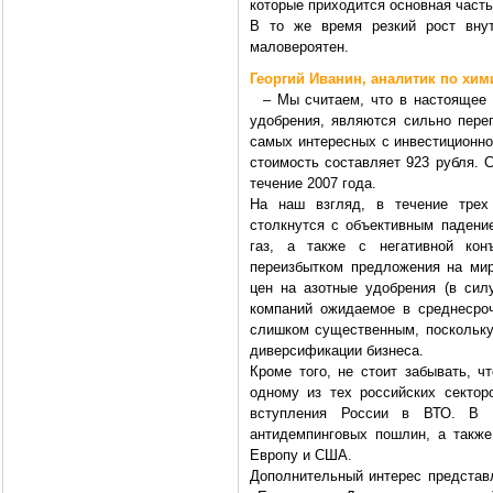
которые приходится основная часть
В то же время резкий рост внут
маловероятен.
Георгий Иванин, аналитик по хим
– Мы считаем, что в настоящее 
удобрения, являются сильно пере
самых интересных с инвестиционно
стоимость составляет 923 рубля. С
течение 2007 года.
На наш взгляд, в течение трех
столкнутся с объективным падени
газ, а также с негативной ко
переизбытком предложения на мир
цен на азотные удобрения (в сил
компаний ожидаемое в среднесроч
слишком существенным, поскольку
диверсификации бизнеса.
Кроме того, не стоит забывать, ч
одному из тех российских секто
вступления России в ВТО. В ч
антидемпинговых пошлин, а также
Европу и США.
Дополнительный интерес представл