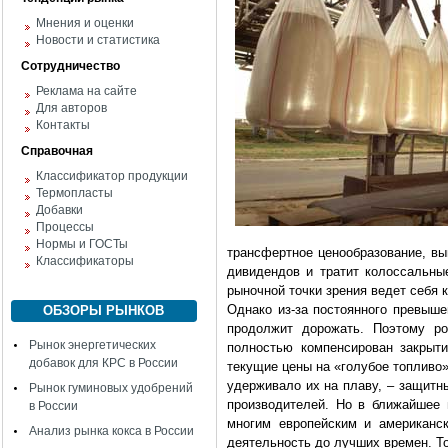
Мнения и оценки
Новости и статистика
Сотрудничество
Реклама на сайте
Для авторов
Контакты
Справочная
Классификатор продукции
Термопласты
Добавки
Процессы
Нормы и ГОСТы
трансфертное ценообразование, вы
Классификаторы
дивидендов и тратит колоссальн
рыночной точки зрения ведет себя к
Однако из-за постоянного превыш
ОБЗОРЫ РЫНКОВ
продолжит дорожать. Поэтому ро
Рынок энергетических
полностью компенсирован закрыт
добавок для КРС в России
текущие цены на «голубое топливо»
удерживало их на плаву, – защитн
Рынок гуминовых удобрений
производителей. Но в ближайшее 
в России
многим европейским и американс
Анализ рынка кокса в России
деятельность до лучших времен. То