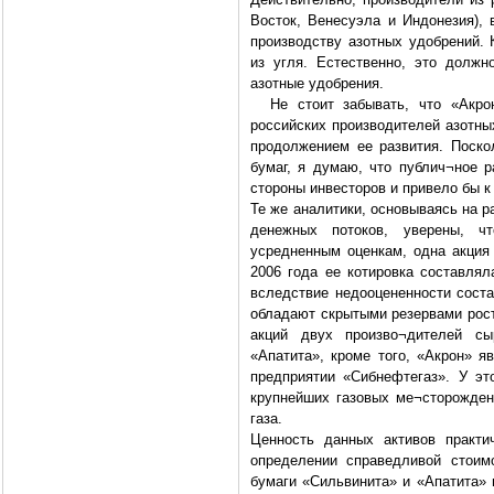
Восток, Венесуэла и Индонезия),
производству азотных удобрений. 
из угля. Естественно, это долж
азотные удобрения.
Не стоит забывать, что «Акрон
российских производителей азотны
продолжением ее развития. Поско
бумаг, я думаю, что публич¬ное 
стороны инвесторов и привело бы к 
Те же аналитики, основываясь на 
денежных потоков, уверены, ч
усредненным оценкам, одна акция 
2006 года ее котировка составлял
вследствие недооцененности соста
обладают скрытыми резервами рост
акций двух произво¬дителей с
«Апатита», кроме того, «Акрон» 
предприятии «Сибнефтегаз». У эт
крупнейших газовых ме¬сторожден
газа.
Ценность данных активов практи
определении справедливой стоим
бумаги «Сильвинита» и «Апатита» 