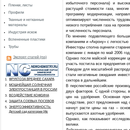
избыточного персонала) и высок
Пленки, листы
растущей стоимости газа, многие
Профили
программу модернизации, направ
оптимизируют численность трудовы
Тканные и нетканные
материалы
низкого потребления газа на произ
и численность персонала.
Индустрия искож
По мнению подавляющего большин
Вспененные пластики
компаниям и «Акрону» с легкостью
Трубы
Инвесторы сполна оценили старани
компании с января по май 2006 го
Экспорт статей (rss)
Однако после майской коррекции це
участь постигла все предприятия о
Поводом для масштабной распрода
стали негативные ожидания инвест
ФРУКТОЗА ВРЕДНЕЕ САХАРА
1.
сектора в дальнейшем.
МОЩНЕЙШАЯ СОЛНЕЧНАЯ
2.
В перспективе российские произв
ЭЛЕКТРОСТАНЦИЯ В РОССИИ
двух факторов. С одной стороны, 
ВОЗДЕЙСТВИЕ КОФЕИНА
3.
цен на удобрения. Основная при
ЗАЩИТА СОЕВЫХ ПОСЕВОВ
4.
следствие, рост предложения над 
ЭНЕРГОЭФФЕКТИВНОСТЬ:
5.
начнут расти цены на газ – осно
Детский сад категории [Аk
выпускаются азотные удобрения.
Однако, как показывают исследова
велики.
Действительно, производители из 