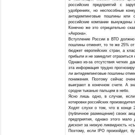
российских предприятий с зару
удобрениях, но неспособные конк
антидемпинговые пошлины или о
российские компании вынуждены 
Конечно же это отрицательно ска
«Акрона».
Вступление России в ВТО должно
пошлины отменят, то те же 25% от
бюджет европейских стран, а клас
прибыли и не замедлит отразиться 
Однако из-за отсутствия четких д
эта информация трудно прогнозируе
ли антидемпинговые пошлины отмен
понижения. Поэтому сейчас очен
выиграют в конечном счете. А зна
сродни тыканью пальцем в небо.
Ясно лишь одно, в случае, если
котировки российских производител
Ходят слухи о том, что в конце 
(публичное размещение) своих ак
предприятия, однако этого мало
дисконт за низкую ликвидность «с
Поэтому, если IPO произойдет, б