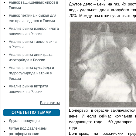
Рынок защищенных жиров в
Другое дело – цены на газ. Их рос
России
ведь удельная доля «голубого то
Рынок пектина и сырья для
70%. Между тем стоит учитывать д
его производства в России
Анализ рынка изопропилата
алюминия в России
Анализ рынка тиомочевины
в России
Анализ рынка динитрата
изосорбида в России
Анализ рынка сульфида и
гидросульфида натрия в
России
Анализ рынка нитрата
алюминия в России
Все отчеты
Во-первых, в отрасли заключаются
ОТЧЕТЫ ПО ТЕМАМ
цене. И если сейчас компании 
Другая продукция
следующего года – 60 долларов. 
года.
Литье под давлением,
Во-вторых, на российских пре
ротоформование