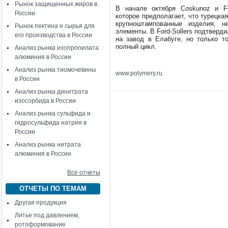
Рынок защищенных жиров в
В начале октября Coskunoz и Fo
России
которое предполагает, что турецка
крупноштампованные изделия, н
Рынок пектина и сырья для
элементы. В Ford-Sollers подтверд
его производства в России
на завод в Елабуге, но только то
полный цикл.
Анализ рынка изопропилата
алюминия в России
Анализ рынка тиомочевины
www
.
polymery
.
ru
в России
Анализ рынка динитрата
изосорбида в России
Анализ рынка сульфида и
гидросульфида натрия в
России
Анализ рынка нитрата
алюминия в России
Все отчеты
ОТЧЕТЫ ПО ТЕМАМ
Другая продукция
Литье под давлением,
ротоформование