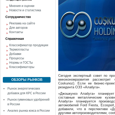
Мнения и оценки
Новости и статистика
Сотрудничество
Реклама на сайте
Для авторов
Контакты
Справочная
Классификатор продукции
Термопласты
Добавки
Процессы
Нормы и ГОСТы
Классификаторы
Сегодня экспертный совет по пр
минэкономразвития рассмотрит
ОБЗОРЫ РЫНКОВ
Coskunoz). Если ее бизнес-прое
резидента ОЭЗ «Алабуга».
Рынок энергетических
добавок для КРС в России
«Джошкуноз Алабуга» планирует
составные металлические кузо
Рынок гуминовых удобрений
Алабуга» планируется производс
в России
автомобилей Ford Fiesta, Ecosport
добавили, что в пер­спективе «
Анализ рынка кокса в России
другими автопроизводителями, сооб