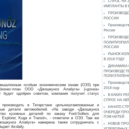
СПРОС НА 
ИМПЛАНТЫ В
ПРОИЗВОДС
РОССИИ
Производств
России
ПРОИЗВОД
ПОЛИПРОПИЛ
РОССИИ
РЫНОК КОЛ
В 2018 ГОДУ
ДИНАМИКА
ПРОИЗВОДСТ
ПОЛИЭТИЛЕН
Производств
омышленным особым экономическим зонам (ОЭЗ) при
2018 году
 бизнес-план ООО «Джошкуноз Алабуга» («дочка»
кт будет одобрен советом, компания получит статус
В КАКИХ РЕ
СПРОС НА АВ
 производить в Татарстане цельноштампованные и
НАЧАТО СТР
вные детали автомобилей. «На заводе «Джошкуноз
ОЧЕРЕДИ ПРО
тво кузовных деталей по заказу Ford-Sollers для
ПЭФ НИТЕЙ
, Explorer, Kuga и Transit», - отметили в ОЭЗ. Там же
Джошкуноз Алабуга» намерена также сотрудничать с
НОВОЕ ПРО
щает rbcdaily.
УГЛЕРОДНЫХ 