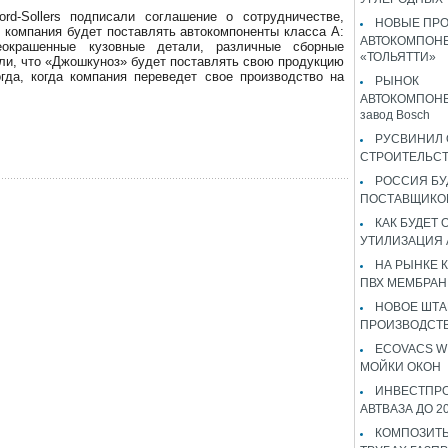
rd-Sollers подписали соглашение о сотрудничестве,
НОВЫЕ ПР
я компания будет поставлять автокомпоненты класса А:
АВТОКОМПОНЕ
еокрашенные кузовные детали, различные сборные
«ТОЛЬЯТТИ»
или, что «Джошкуноз» будет поставлять свою продукцию
гда, когда компания переведет свое производство на
РЫНОК
АВТОКОМПОНЕ
завод Bosch
РУСВИНИЛ 
СТРОИТЕЛЬС
РОССИЯ Б
ПОСТАВЩИКО
КАК БУДЕТ
УТИЛИЗАЦИЯ
НА РЫНКЕ 
ПВХ МЕМБРАН
НОВОЕ ШТ
ПРОИЗВОДСТВ
ECOVACS W
МОЙКИ ОКОН
ИНВЕСТПР
АВТВАЗА ДО 2
КОМПОЗИТЫ