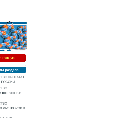
а главную
лы раздела
ТВО ПРОКАТА С
В РОССИИ
СТВО
Х ШПРИЦЕВ В
СТВО
 РАСТВОРОВ В