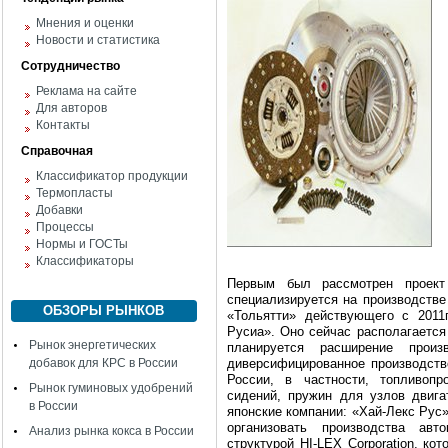
Мнения и оценки
Новости и статистика
Сотрудничество
Реклама на сайте
Для авторов
Контакты
Справочная
Классификатор продукции
Термопласты
Добавки
Процессы
Нормы и ГОСТы
Классификаторы
Первым был рассмотрен проект 
специализируется на производстве
ОБЗОРЫ РЫНКОВ
«Тольятти» действующего c 2011
Русиа». Оно сейчас располагается
Рынок энергетических
планируется расширение прои
диверсифицированное производство
добавок для КРС в России
России, в частности, топливопр
Рынок гуминовых удобрений
сидений, пружин для узлов двига
в России
японские компании: «Хай-Лекс Рус
организовать производства авт
Анализ рынка кокса в России
структурой HI-LEX Corporation, ко