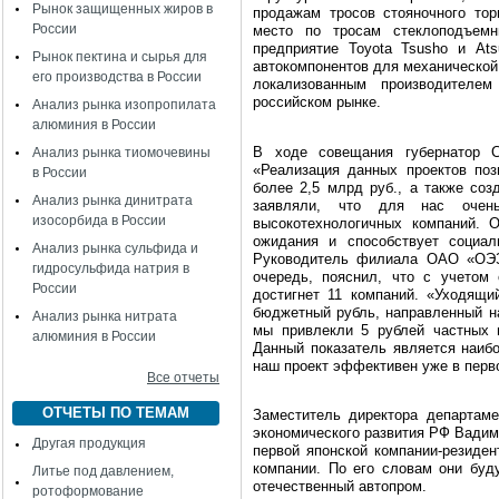
Рынок защищенных жиров в
продажам тросов стояночного тор
России
место по тросам стеклоподъемн
предприятие Toyota Tsusho и Ats
Рынок пектина и сырья для
автокомпонентов для механической
его производства в России
локализованным производителе
российском рынке.
Анализ рынка изопропилата
алюминия в России
В ходе совещания губернатор С
Анализ рынка тиомочевины
«Реализация данных проектов по
в России
более 2,5 млрд руб., а также соз
Анализ рынка динитрата
заявляли, что для нас очен
изосорбида в России
высокотехнологичных компаний. 
ожидания и способствует социал
Анализ рынка сульфида и
Руководитель филиала ОАО «ОЭЗ
гидросульфида натрия в
очередь, пояснил, что с учетом
России
достигнет 11 компаний. «Уходящи
бюджетный рубль, направленный н
Анализ рынка нитрата
мы привлекли 5 рублей частных и
алюминия в России
Данный показатель является наибо
наш проект эффективен уже в перв
Все отчеты
ОТЧЕТЫ ПО ТЕМАМ
Заместитель директора департам
экономического развития РФ Вадим 
Другая продукция
первой японской компании-резиден
компании. По его словам они буд
Литье под давлением,
отечественный автопром.
ротоформование