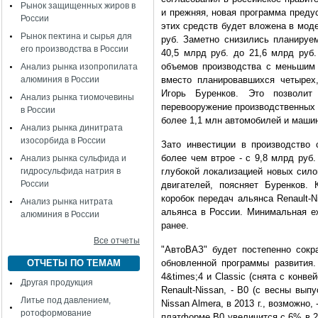
Рынок защищенных жиров в
и прежняя, новая программа преду
России
этих средств будет вложена в модел
Рынок пектина и сырья для
руб. Заметно снизились планируе
его производства в России
40,5 млрд руб. до 21,6 млрд руб
объемов производства с меньшим 
Анализ рынка изопропилата
алюминия в России
вместо планировавшихся четырех
Игорь Буренков. Это позволит
Анализ рынка тиомочевины
перевооружение производственных 
в России
более 1,1 млн автомобилей и маши
Анализ рынка динитрата
изосорбида в России
Зато инвестиции в производство 
более чем втрое - с 9,8 млрд руб.
Анализ рынка сульфида и
гидросульфида натрия в
глубокой локализацией новых сило
России
двигателей, поясняет Буренков.
коробок передач альянса
Renault-
Анализ рынка нитрата
альянса в России. Минимальная еж
алюминия в России
ранее.
Все отчеты
"АвтоВАЗ" будет постепенно сокр
ОТЧЕТЫ ПО ТЕМАМ
обновленной программы развития. 
4&times;4 и Classic (снята с конве
Другая продукция
Renault-Nissan, - B0 (с весны вып
Литье под давлением,
Nissan Almera, в 2013 г., возможно,
ротоформование
платформе B0 увеличится с 6% в 2