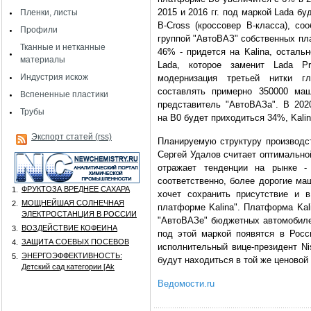
2015 и 2016 гг. под маркой Lada бу
Пленки, листы
B-Cross (кроссовер В-класса), со
Профили
группой
"АвтоВАЗ" собственных пла
Тканные и нетканные
46% - придется на
Kalina, осталь
материалы
Lada, которое заменит Lada Pr
Индустрия искож
модернизация третьей нитки г
составлять примерно 350000 ма
Вспененные пластики
представитель "АвтоВАЗа". В 202
Трубы
на
B0 будет приходиться 34%, Kalin
Экспорт статей (rss)
Планируемую структуру производс
Сергей Удалов считает оптимально
отражает тенденции на рынке -
соответственно, более дорогие ма
ФРУКТОЗА ВРЕДНЕЕ САХАРА
1.
хочет сохранить присутствие и 
МОЩНЕЙШАЯ СОЛНЕЧНАЯ
2.
платформе Kalina". Платформа Kal
ЭЛЕКТРОСТАНЦИЯ В РОССИИ
"АвтоВАЗе" бюджетных автомобиле
ВОЗДЕЙСТВИЕ КОФЕИНА
3.
под этой маркой появятся в Росс
ЗАЩИТА СОЕВЫХ ПОСЕВОВ
4.
исполнительный вице-президент N
ЭНЕРГОЭФФЕКТИВНОСТЬ:
5.
будут находиться в той же ценовой к
Детский сад категории [Аk
Ведомости.ru