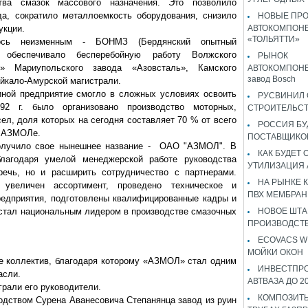
тва смазок массового назначения. Это позволило
да, сократило металлоемкость оборудования, снизило
НОВЫЕ ПР
укции.
АВТОКОМПОНЕ
«ТОЛЬЯТТИ»
лось неизменным - БОНМЗ (Бердянский опытный
е обеспечивало бесперебойную работу Волжского
РЫНОК
0» Мариупольского завода «Азовсталь», Камского
АВТОКОМПОНЕ
завод Bosch
айкало-Амурской магистрали.
иной предприятие смогло в сложных условиях освоить
РУСВИНИЛ 
92 г. было организовано производство моторных,
СТРОИТЕЛЬС
ел, доля которых на сегодня составляет 70 % от всего
РОССИЯ Б
а АЗМОЛе.
ПОСТАВЩИКО
 получило свое нынешнее название - ОАО "АЗМОЛ". В
КАК БУДЕТ
благодаря умелой менеджерской работе руководства
УТИЛИЗАЦИЯ
речь, но и расширить сотрудничество с партнерами.
НА РЫНКЕ 
величен ассортимент, проведено техническое и
ПВХ МЕМБРАН
редприятия, подготовлены квалифицированные кадры и
стал национальным лидером в производстве смазочных
НОВОЕ ШТ
ПРОИЗВОДСТВ
ECOVACS W
МОЙКИ ОКОН
ее коллектив, благодаря которому «АЗМОЛ» стал одним
ИНВЕСТПР
асли.
АВТВАЗА ДО 2
рали его руководители.
КОМПОЗИТЫ
оводством Сурена Аванесовича Степанянца завод из руин