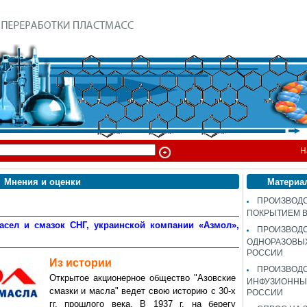
Н
Мнения и оценки
Материа
ПРОИЗВОДС
ПОКРЫТИЕМ 
сел и смазок СНГ, украинской компании «Азмол»,
ПРОИЗВОД
ОДНОРАЗОВЫ
РОССИИ
Из истории
ПРОИЗВОД
Открытое акционерное общество "Азовские
ИНФУЗИОННЫХ
смазки и масла" ведет свою историю с 30-х
РОССИИ
гг. прошлого века. В 1937 г. на берегу