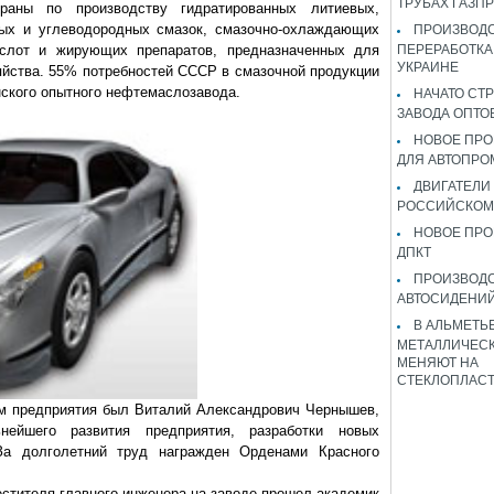
ТРУБАХ ГАЗП
раны по производству гидратированных литиевых,
вых и углеводородных смазок, смазочно-охлаждающих
ПРОИЗВОДС
ислот и жирующих препаратов, предназначенных для
ПЕРЕРАБОТКА
УКРАИНЕ
яйства. 55% потребностей СССР в смазочной продукции
ского опытного нефтемаслозавода.
НАЧАТО СТ
ЗАВОДА ОПТО
НОВОЕ ПРО
ДЛЯ АВТОПРО
ДВИГАТЕЛИ
РОССИЙСКОМ
НОВОЕ ПРО
ДПКТ
ПРОИЗВОД
АВТОСИДЕНИЙ
В АЛЬМЕТЬ
МЕТАЛЛИЧЕСК
МЕНЯЮТ НА
СТЕКЛОПЛАС
ом предприятия был Виталий Александрович Чернышев,
нейшего развития предприятия, разработки новых
За долголетний труд награжден Орденами Красного
естителя главного инженера на заводе прошел академик