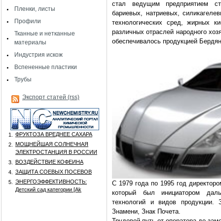
стал ведущим предприятием ст
Пленки, листы
бариевых, натриевых, силикагеле
Профили
технологических сред, жирных к
различных отраслей народного хоз
Тканные и нетканные
обеспечивалось продукцией Бердян
материалы
Индустрия искож
Вспененные пластики
Трубы
Экспорт статей (rss)
ФРУКТОЗА ВРЕДНЕЕ САХАРА
1.
МОЩНЕЙШАЯ СОЛНЕЧНАЯ
2.
ЭЛЕКТРОСТАНЦИЯ В РОССИИ
ВОЗДЕЙСТВИЕ КОФЕИНА
3.
ЗАЩИТА СОЕВЫХ ПОСЕВОВ
4.
ЭНЕРГОЭФФЕКТИВНОСТЬ:
5.
С 1979 года по 1995 год директор
Детский сад категории [Аk
который был инициатором даль
технологий и видов продукции. 
Знамени, Знак Почета.
Трудовой путь от оператора до зам