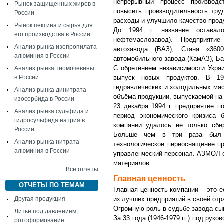
непрерывный процесс производс
Рынок защищенных жиров в
повысить производительность тру
России
расходы и улучшило качество прод
Рынок пектина и сырья для
До 1994 г. название остава
его производства в России
нефтемаслозавод). Предприяти
Анализ рынка изопропилата
автозавода (ВАЗ), Стана «360
алюминия в России
автомобильного завода (КамАЗ), Б
С обретением независимости Укра
Анализ рынка тиомочевины
в России
выпуск новых продуктов. В 19
гидравлических и холодильных мас
Анализ рынка динитрата
объёма продукции, выпускаемой н
изосорбида в России
23 декабря 1994 г. предприятие
Анализ рынка сульфида и
период экономического кризиса 
гидросульфида натрия в
компании удалось не только сбе
России
Больше чем в три раза был у
Анализ рынка нитрата
технологическое переоснащение п
алюминия в России
управленческий персонал. АЗМОЛ 
материалов.
Все отчеты
Главная ценность
ОТЧЕТЫ ПО ТЕМАМ
Главная ценность компании – это 
Другая продукция
из лучших предприятий в своей отр
Огромную роль в судьбе завода сыг
Литье под давлением,
За 33 года (1946-1979 гг.) под рук
ротоформование