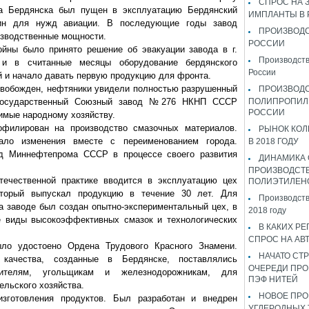
СПРОС НА 
да Бердянска был пущен в эксплуатацию Бердянский
ИМПЛАНТЫ В
нзин для нужд авиации. В последующие годы завод
ПРОИЗВОДС
изводственные мощности.
РОССИИ
йны было принято решение об эвакуации завода в г.
Производств
 и в считанные месяцы оборудование бердянского
России
й и начало давать первую продукцию для фронта.
освобожден, нефтяники увидели полностью разрушенный
ПРОИЗВОД
Государственный Союзный завод №276 НКНП СССР
ПОЛИПРОПИЛ
РОССИИ
имые народному хозяйству.
офилирован на производство смазочных материалов.
РЫНОК КОЛ
вало изменения вместе с переименованием города.
В 2018 ГОДУ
д Миннефтепрома СССР в процессе своего развития
ДИНАМИКА
ПРОИЗВОДСТ
течественной практике вводится в эксплуатацию цех
ПОЛИЭТИЛЕН
оторый выпускал продукцию в течение 30 лет. Для
Производств
а заводе был создан опытно-экспериментальный цех, в
2018 году
е виды высокоэффективных смазок и технологических
В КАКИХ РЕ
СПРОС НА АВ
ыло удостоено Ордена Трудового Красного Знамени.
НАЧАТО СТР
качества, созданные в Бердянске, поставлялись
ОЧЕРЕДИ ПРО
оителям, угольщикам и железнодорожникам, для
ПЭФ НИТЕЙ
ельского хозяйства.
НОВОЕ ПРО
изготовления продуктов. Был разработан и внедрен
УГЛЕРОДНЫХ 