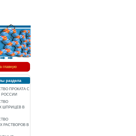
а главную
лы раздела
ТВО ПРОКАТА С
В РОССИИ
СТВО
Х ШПРИЦЕВ В
СТВО
 РАСТВОРОВ В