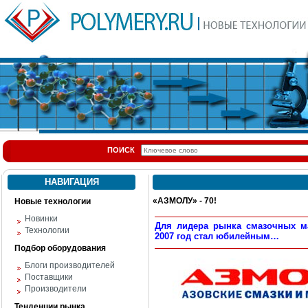
ПОИСК
НАВИГАЦИЯ
«АЗМОЛУ» - 70!
Новые технологии
Новинки
Для лидера рынка смазочных ма
Технологии
2007 год стал юбилейным…
Подбор оборудования
Блоги производителей
Поставщики
Производители
Тенденции рынка