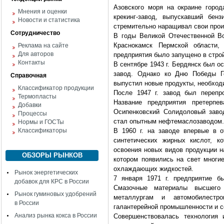
Азовского моря на окраине горо
Мнения и оценки
крекинг-завод, выпускавший бе
Новости и статистика
стремительно наращивал свои про
Сотрудничество
В годы Великой Отечественной Во
Краснокамск Пермской области,
Реклама на сайте
Для авторов
предприятия было запущено в стро
Контакты
В сентябре 1943 г. Бердянск был 
завод. Однако ко Дню Победы 
Справочная
выпустил новые продукты, необход
Классификатор продукции
После 1947 г. завод был перепр
Термопласты
Название предприятия претерпе
Добавки
Осипенковский Солидоловый заво
Процессы
стал опытным нефтемаслозаводом.
Нормы и ГОСТы
Классификаторы
В 1960 г. на заводе впервые в о
синтетических жирных кислот, к
освоения новых видов продукции н
ОБЗОРЫ РЫНКОВ
котором появились на свет многи
охлаждающих жидкостей.
Рынок энергетических
7 января 1971 г. предприятие б
добавок для КРС в России
Смазочные материалы высшего 
Рынок гуминовых удобрений
металлургам и автомобилестр
в России
галантерейной промышленности и с
Анализ рынка кокса в России
Совершенствовалась технология 