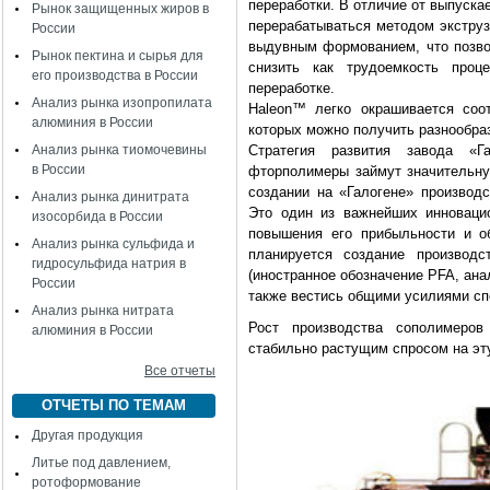
переработки. В отличие от выпуск
Рынок защищенных жиров в
перерабатываться методом экструз
России
выдувным формованием, что позво
Рынок пектина и сырья для
снизить как трудоемкость проц
его производства в России
переработке.
Анализ рынка изопропилата
Haleon™ легко окрашивается соо
алюминия в России
которых можно получить разнообраз
Анализ рынка тиомочевины
Стратегия развития завода «Г
в России
фторполимеры займут значительну
создании на «Галогене» производ
Анализ рынка динитрата
Это один из важнейших инноваци
изосорбида в России
повышения его прибыльности и о
Анализ рынка сульфида и
планируется создание производс
гидросульфида натрия в
(иностранное обозначение PFA, анал
России
также вестись общими усилиями сп
Анализ рынка нитрата
Рост производства сополимеро
алюминия в России
стабильно растущим спросом на эт
Все отчеты
ОТЧЕТЫ ПО ТЕМАМ
Другая продукция
Литье под давлением,
ротоформование