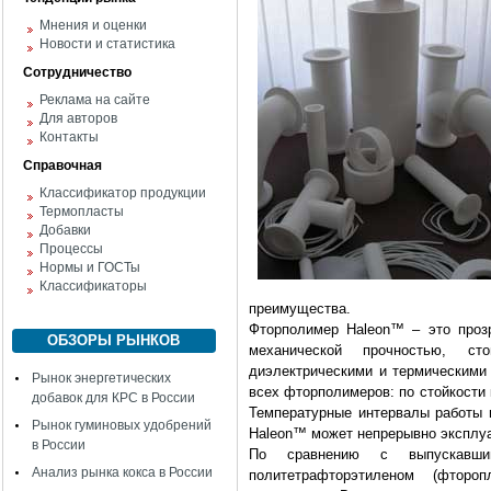
Мнения и оценки
Новости и статистика
Сотрудничество
Реклама на сайте
Для авторов
Контакты
Справочная
Классификатор продукции
Термопласты
Добавки
Процессы
Нормы и ГОСТы
Классификаторы
преимущества.
Фторполимер Haleon™ – это проз
ОБЗОРЫ РЫНКОВ
механической прочностью, с
диэлектрическими и термическими 
Рынок энергетических
всех фторполимеров: по стойкости 
добавок для КРС в России
Температурные интервалы работы и
Рынок гуминовых удобрений
Haleon™ может непрерывно эксплуа
в России
По сравнению с выпускавши
Анализ рынка кокса в России
политетрафторэтиленом (фторо