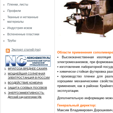
Пленки, листы
Профили
Тканные и нетканные
материалы
Индустрия искож
Вспененные пластики
Трубы
Экспорт статей (rss)
Области применения сополимеро
• Высококачественная изоляци
электромеханизмов, при формовани
• изготовление лабораторной посуд
ФРУКТОЗА ВРЕДНЕЕ САХАРА
1.
• химически стойкая футеровка разл
МОЩНЕЙШАЯ СОЛНЕЧНАЯ
2.
• производство пленки для разл
ЭЛЕКТРОСТАНЦИЯ В РОССИИ
хорошими механическими свойств
ВОЗДЕЙСТВИЕ КОФЕИНА
3.
применения, как в районах Крайнег
ЗАЩИТА СОЕВЫХ ПОСЕВОВ
4.
эксплуатации.
ЭНЕРГОЭФФЕКТИВНОСТЬ:
5.
Детский сад категории [Аk
Дополнительную информацию можно
Генеральный директор:
Максим Владимирович Дорошкевич, т