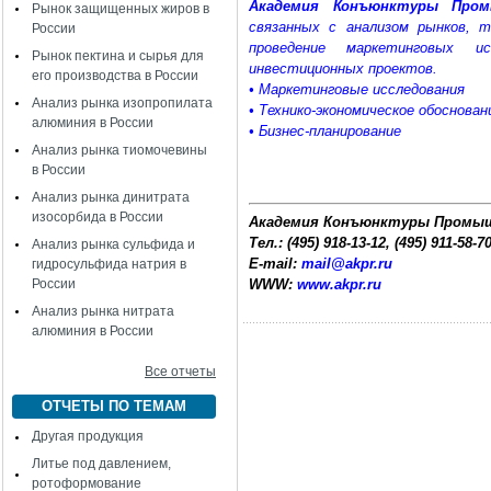
Академия Конъюнктуры Про
Рынок защищенных жиров в
связанных с анализом рынков, 
России
проведение маркетинговых и
Рынок пектина и сырья для
инвестиционных проектов.
его производства в России
• Маркетинговые исследования
Анализ рынка изопропилата
• Технико-экономическое обоснован
алюминия в России
• Бизнес-планирование
Анализ рынка тиомочевины
в России
Анализ рынка динитрата
изосорбида в России
Академия Конъюнктуры Промы
Тел.: (495) 918-13-12, (495) 911-58-7
Анализ рынка сульфида и
E-mail:
mail@akpr.ru
гидросульфида натрия в
России
WWW:
www.akpr.ru
Анализ рынка нитрата
алюминия в России
Все отчеты
ОТЧЕТЫ ПО ТЕМАМ
Другая продукция
Литье под давлением,
ротоформование