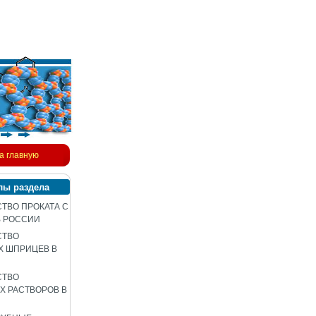
а главную
лы раздела
ТВО ПРОКАТА С
В РОССИИ
СТВО
Х ШПРИЦЕВ В
СТВО
 РАСТВОРОВ В