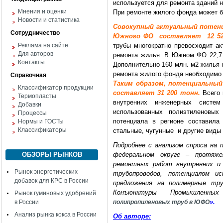
используется для ремонта зданий н
Мнения и оценки
При ремонте жилого фонда может б
Новости и статистика
Совокупный актуальный потен
Сотрудничество
Южного ФО составляет 12 5
Реклама на сайте
трубы многократно превосходит ак
Для авторов
ремонта жилья. В Южном ФО 22,7 
Контакты
Дополнительно 160 млн. м2 жилья 
ремонта жилого фонда необходимо 
Справочная
Таким образом, потенциальны
Классификатор продукции
составляет 31 200 тонн.
Всего 
Термопласты
внутренних инженерных систе
Добавки
использованных полиэтиленовых
Процессы
потенциала в регионе составила
Нормы и ГОСТы
Классификаторы
стальные, чугунные и другие виды 
Подробнее с анализом спроса на
ОБЗОРЫ РЫНКОВ
федеральном округе – протяже
ремонтных работ внутренних и 
Рынок энергетических
трубопроводов, потенциалом и
добавок для КРС в России
предложения на полимерные тр
Конъюнктуры Промышлен
Рынок гуминовых удобрений
».
в России
полипропиленовых труб в ЮФО
Анализ рынка кокса в России
Об авторе: