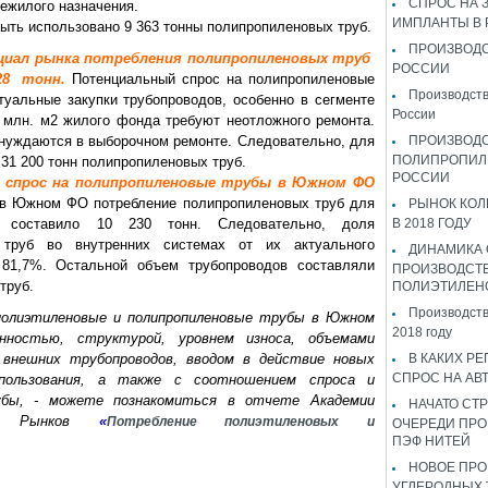
СПРОС НА 
ежилого назначения.
ИМПЛАНТЫ В
ыть использовано 9 363 тонны полипропиленовых труб.
ПРОИЗВОДС
циал рынка потребления полипропиленовых труб
РОССИИ
28 тонн.
Потенциальный спрос на полипропиленовые
Производств
туальные закупки трубопроводов, особенно в сегменте
России
млн. м2 жилого фонда требуют неотложного ремонта.
нуждаются в выборочном ремонте. Следовательно, для
ПРОИЗВОД
ПОЛИПРОПИЛ
31 200 тонн полипропиленовых труб.
РОССИИ
й спрос на полипропиленовые трубы в Южном ФО
в Южном ФО потребление полипропиленовых труб для
РЫНОК КОЛ
м составило 10 230 тонн. Следовательно, доля
В 2018 ГОДУ
 труб во внутренних системах от их актуального
ДИНАМИКА
 81,7%. Остальной объем трубопроводов составляли
ПРОИЗВОДСТ
труб.
ПОЛИЭТИЛЕН
Производств
 полиэтиленовые и полипропиленовые трубы в Южном
2018 году
нностью, структурой, уровнем износа, объемами
внешних трубопроводов, вводом в действие новых
В КАКИХ РЕ
СПРОС НА АВ
спользования, а также с соотношением спроса и
убы, - можете познакомиться в отчете Академии
НАЧАТО СТР
ных Рынков
«
Потребление полиэтиленовых и
ОЧЕРЕДИ ПРО
ПЭФ НИТЕЙ
НОВОЕ ПРО
УГЛЕРОДНЫХ 