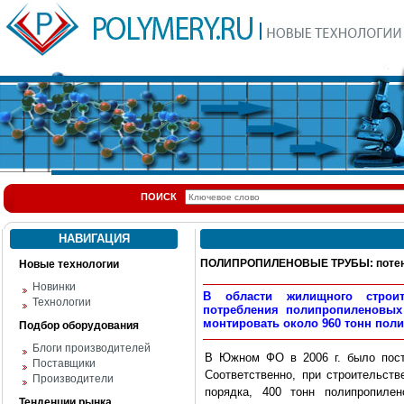
ПОИСК
НАВИГАЦИЯ
ПОЛИПРОПИЛЕНОВЫЕ ТРУБЫ: потенц
Новые технологии
Новинки
В области жилищного строит
Технологии
потребления полипропиленовых
монтировать около 960 тонн пол
Подбор оборудования
Блоги производителей
В Южном ФО в 2006 г. было пост
Поставщики
Соответственно, при строительств
Производители
порядка, 400 тонн полипропил
Тенденции рынка