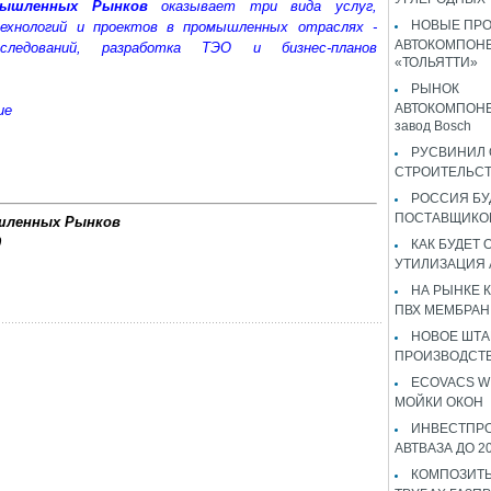
мышленных Рынков
оказывает три вида услуг,
НОВЫЕ ПР
технологий и проектов в промышленных отраслях -
АВТОКОМПОНЕ
сследований, разработка ТЭО и бизнес-планов
«ТОЛЬЯТТИ»
РЫНОК
АВТОКОМПОНЕ
ие
завод Bosch
РУСВИНИЛ 
СТРОИТЕЛЬС
РОССИЯ Б
ПОСТАВЩИКО
шленных Рынков
0
КАК БУДЕТ
УТИЛИЗАЦИЯ
НА РЫНКЕ 
ПВХ МЕМБРАН
НОВОЕ ШТ
ПРОИЗВОДСТВ
ECOVACS W
МОЙКИ ОКОН
ИНВЕСТПР
АВТВАЗА ДО 2
КОМПОЗИТЫ