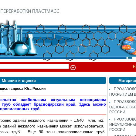
Н
Мнения и оценки
Материа
иал спроса Юга России
ПРОИЗВОДС
ПОКРЫТИЕМ 
ельства наибольшим актуальным потенциалом
ПРОИЗВОД
 труб обладает Краснодарский край. Здесь можно
ОДНОРАЗОВЫ
ипропиленовых труб.
РОССИИ
ПРОИЗВОД
роено зданий нежилого назначения - 1,940 млн. м2.
ИНФУЗИОННЫХ
е зданий нежилого назначения может использоваться,
РОССИИ
еновых труб. Еще 90 тонн полипропиленовых труб