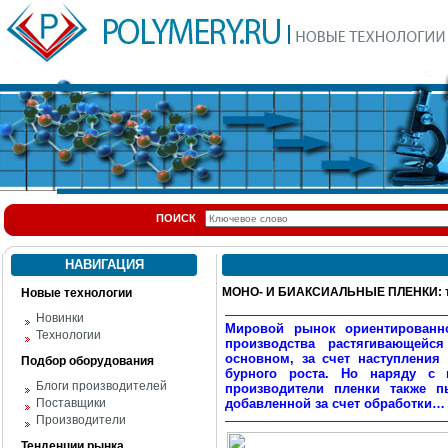
ПОИСК
НАВИГАЦИЯ
МОНО- И БИАКСИАЛЬНЫЕ ПЛЕНКИ: те
Новые технологии
Новинки
Мировой рынок ориентированн
Технологии
производства растягивающейс
основном, за счет наступления
Подбор оборудования
бурного роста. Но наряду с 
Блоги производителей
производители пленки также п
Поставщики
добавленной за счет обработки…
Производители
Тенденции рынка