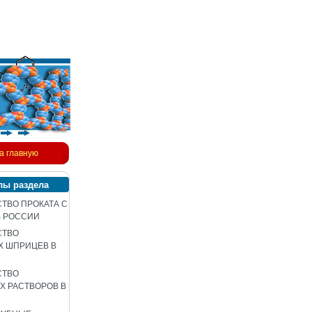
а главную
лы раздела
ТВО ПРОКАТА С
В РОССИИ
СТВО
Х ШПРИЦЕВ В
СТВО
 РАСТВОРОВ В