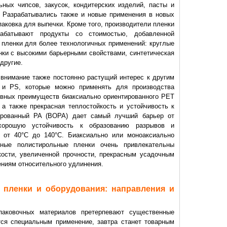
ных чипсов, закусок, кондитерских изделий, пасты и
. Разрабатывались также и новые применения в новых
паковка для выпечки. Кроме того, производители пленки
абатывают продукты со стоимостью, добавленной
е пленки для более технологичных применений: круглые
енки с высокими барьерными свойствами, синтетическая
другие.
внимание также постоянно растущий интерес к другим
 и PS, которые можно применять для производства
овных преимуществ биаксиально ориентированного PET
 а также прекрасная теплостойкость и устойчивость к
ированный PA (BOPA) дает самый лучший барьер от
 хорошую устойчивость к образованию разрывов и
р от 40°C до 140°C. Биаксиально или моноаксиально
нные полистирольные пленки очень привлекательны
кости, увеличенной прочности, прекрасным усадочным
ениям относительного удлинения.
 пленки и оборудования: направления и
паковочных материалов претерпевают существенные
тся специальным применение, завтра станет товарным