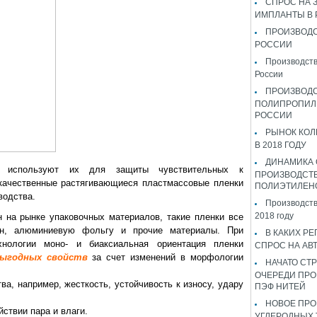
СПРОС НА 
ИМПЛАНТЫ В
ПРОИЗВОДС
РОССИИ
Производств
России
ПРОИЗВОД
ПОЛИПРОПИЛ
РОССИИ
РЫНОК КОЛ
В 2018 ГОДУ
ДИНАМИКА
ли используют их для защиты чувствительных к
ПРОИЗВОДСТ
окачественные растягивающиеся пластмассовые пленки
ПОЛИЭТИЛЕН
водства.
Производств
2018 году
н на рынке упаковочных материалов, такие пленки все
он, алюминиевую фольгу и прочие материалы. При
В КАКИХ РЕ
хнологии моно- и биаксиальная ориентация пленки
СПРОС НА АВ
выгодных свойств
за счет изменений в морфологии
НАЧАТО СТР
ОЧЕРЕДИ ПРО
а, например, жесткость, устойчивость к износу, удару
ПЭФ НИТЕЙ
НОВОЕ ПРО
ствии пара и влаги.
УГЛЕРОДНЫХ 