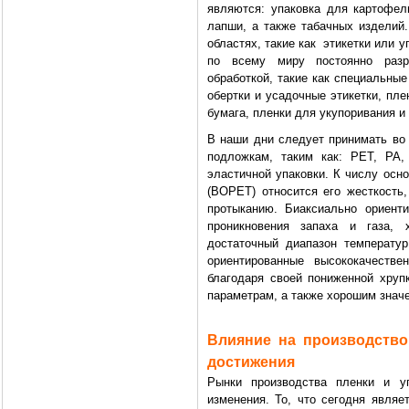
являются: упаковка для картофель
лапши, а также табачных изделий
областях, такие как этикетки или у
по всему миру постоянно разр
обработкой, такие как специальны
обертки и усадочные этикетки, пл
бумага, пленки для укупоривания и 
В наши дни следует принимать во 
подложкам, таким как: PET, PA,
эластичной упаковки. К числу осн
(BOPET) относится его жесткость,
протыканию. Биаксиально ориент
проникновения запаха и газа,
достаточный диапазон температу
ориентированные высококачестве
благодаря своей пониженной хруп
параметрам, а также хорошим знач
Влияние на производство
достижения
Рынки производства пленки и у
изменения. То, что сегодня являе