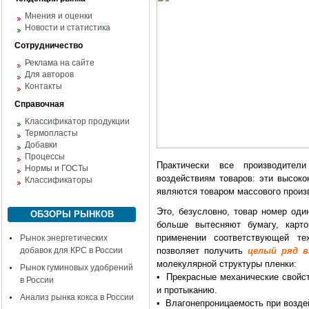
Мнения и оценки
Новости и статистика
Сотрудничество
Реклама на сайте
Для авторов
Контакты
Справочная
Классификатор продукции
Термопласты
Добавки
Процессы
Практически все производите
Нормы и ГОСТы
воздействиям товаров: эти высок
Классификаторы
являются товаром массового произ
Это, безусловно, товар номер оди
ОБЗОРЫ РЫНКОВ
больше вытесняют бумагу, карт
применении соответствующей те
Рынок энергетических
добавок для КРС в России
позволяет получить
целый ряд 
молекулярной структуры пленки:
Рынок гуминовых удобрений
• Прекрасные механические свойств
в России
и протыканию.
Анализ рынка кокса в России
• Влагонепроницаемость при воздей