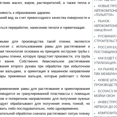
ствию масел, жиров, растворителей, а также тепла и
НОВЫЕ ПР
АВТОКОМПОНЕ
чивость к образованию царапин.
«ТОЛЬЯТТИ»
ний вид за счет превосходного качества поверхности и
РЫНОК
АВТОКОМПОНЕ
ться переработке, нанесению печати и герметизации.
завод Bosch
РУСВИНИЛ 
СТРОИТЕЛЬС
емыми для производства такой пленки, являются
ология с использованием рамы для растягивания и
РОССИЯ Б
ая технология основана на принципе экструзии трубы с
ПОСТАВЩИКО
щины пленки, которую предстоит произвести, эта труба
КАК БУДЕТ
 ванне. Собственно биаксиальное растягивание
УТИЛИЗАЦИЯ
вания второго рукава при обработке при избыточном
НА РЫНКЕ 
и вальцами, а ориентация в машинном направлении
ПВХ МЕМБРАН
ары прижимных вальцов, которые работают с более
НОВОЕ ШТ
ПРОИЗВОДСТВ
применением рамы для растягивания и ориентирования
ECOVACS W
оизводится из гранулированной пластмассы с помощью
МОЙКИ ОКОН
ном и поперечном направлениях для получения нужных
ИНВЕСТПР
одукт обрабатывают для получения очень тонкой, но
АВТВАЗА ДО 2
ывать либо последовательно, либо одновременно.
КОМПОЗИТЫ
ательной обработки сначала растягивают литую пленку