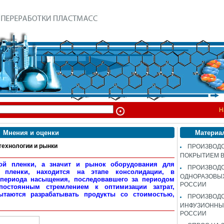
Н
Мнения и оценки
Материа
хнологии и рынки
ПРОИЗВОДС
ПОКРЫТИЕМ 
ой пленки, а значит и рынок оборудования для
ПРОИЗВОД
я пленки, находится на этапе консолидации, в
ОДНОРАЗОВЫ
 периода насыщения, последовавшего за периодом
РОССИИ
постоянным стремлением к оптимизации затрат,
ытаются разрабатывать продукты со стоимостью,
ПРОИЗВОД
ИНФУЗИОННЫХ
РОССИИ