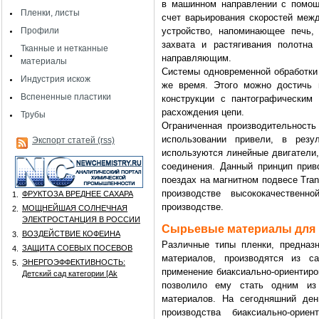
в машинном направлении с помощ
Пленки, листы
счет варьирования скоростей межд
Профили
устройство, напоминающее печь,
захвата и растягивания полотна
Тканные и нетканные
направляющим.
материалы
Системы одновременной обработки 
Индустрия искож
же время. Этого можно достичь 
Вспененные пластики
конструкции с пантографическим
расхождения цепи.
Трубы
Ограниченная производительность
использовании привели, в резул
Экспорт статей (rss)
используются линейные двигатели,
соединения. Данный принцип прив
поездах на магнитном подвесе Tran
производстве высококачествен
ФРУКТОЗА ВРЕДНЕЕ САХАРА
1.
производстве.
МОЩНЕЙШАЯ СОЛНЕЧНАЯ
2.
ЭЛЕКТРОСТАНЦИЯ В РОССИИ
Сырьевые материалы для 
ВОЗДЕЙСТВИЕ КОФЕИНА
3.
Различные типы пленки, предназ
ЗАЩИТА СОЕВЫХ ПОСЕВОВ
4.
материалов, производятся из 
ЭНЕРГОЭФФЕКТИВНОСТЬ:
5.
применение биаксиально-ориентиро
Детский сад категории [Аk
позволило ему стать одним из
материалов. На сегодняшний де
производства биаксиально-орие