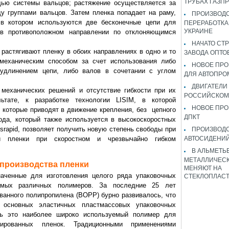
ТРУБАХ ГАЗП
ью системы вальцов; растяжение осуществляется за
у группами вальцов. Затем пленка попадает на раму,
ПРОИЗВОДС
 в котором используются две бесконечные цепи для
ПЕРЕРАБОТКА
УКРАИНЕ
 в противоположном направлении по отклоняющимся
НАЧАТО СТ
растягивают пленку в обоих направлениях в одно и то
ЗАВОДА ОПТО
механическим способом за счет использования либо
НОВОЕ ПРО
 удлинением цепи, либо валов в сочетании с углом
ДЛЯ АВТОПРО
ДВИГАТЕЛИ
 механических решений и отсутствие гибкости при их
РОССИЙСКОМ
ьтате, к разработке технологии LISIM, в которой
НОВОЕ ПРО
 которые приводят в движение крепления, без цепного
ДПКТ
ода, который также используется в высокоскоростных
srapid, позволяет получить новую степень свободы при
ПРОИЗВОД
ной пленки при скоростном и чрезвычайно гибком
АВТОСИДЕНИЙ
В АЛЬМЕТЬ
МЕТАЛЛИЧЕСК
производства пленки
МЕНЯЮТ НА
наченные для изготовления целого ряда упаковочных
СТЕКЛОПЛАС
самых различных полимеров. За последние 25 лет
ванного полипропилена (ВОРР) бурно развивалось, что
 основных эластичных пластмассовых упаковочных
нь это наиболее широко используемый полимер для
нтированных пленок. Традиционными применениями