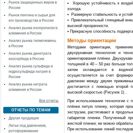
Рынок защищенных жиров в
• Хорошую устойчивость к воздей
России
холода.
• Размерную стабильность и устой
Рынок пектина и сырья для
• Привлекательный глянцевый внеш
его производства в России
высокой прозрачности.
Анализ рынка изопропилата
• Прекрасную способность подверга
алюминия в России
Методы ориентации
Анализ рынка тиомочевины
в России
Методами ориентации, применя
двухрукавная технология и техн
Анализ рынка динитрата
ориентирования плёнки. Двухрукавн
изосорбида в России
толщиной в 40 – 50 раз больше тол
Анализ рынка сульфида и
затем охлаждается в водяной
гидросульфида натрия в
осуществляется за счет формиро
России
давлении между двумя прижимным
Анализ рынка нитрата
достигается с помощью второй п
алюминия в России
высокой скоростью (Рисунок 1) .
Все отчеты
При использовании технологии с 
плёнки литую пленку, которая пр
ОТЧЕТЫ ПО ТЕМАМ
экструзии, растягивают в продоль
габаритов пленки. Полученный пр
Другая продукция
жесткой пленки; ее можно обрабат
Литье под давлением,
При использовании линий последов
ротоформование