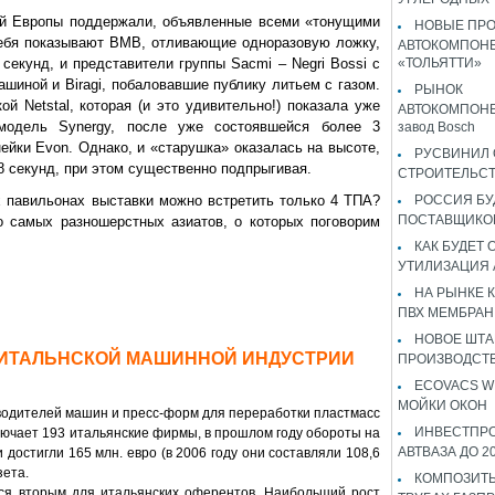
ой Европы поддержали, объявленные всеми «тонущими
НОВЫЕ ПР
ебя показывают BMB, отливающие одноразовую ложку,
АВТОКОМПОНЕ
секунд, и представители группы Sacmi – Negri Bossi с
«ТОЛЬЯТТИ»
шиной и Biragi, побаловавшие публику литьем с газом.
РЫНОК
й Netstal, которая (и это удивительно!) показала уже
АВТОКОМПОНЕ
модель Synergy, после уже состоявшейся более 3
завод Bosch
ейки Evon. Однако, и «старушка» оказалась на высоте,
РУСВИНИЛ 
,8 секунд, при этом существенно подпрыгивая.
СТРОИТЕЛЬС
 павильонах выставки можно встретить только 4 ТПА?
РОССИЯ Б
ПОСТАВЩИКО
о самых разношерстных азиатов, о которых поговорим
КАК БУДЕТ
УТИЛИЗАЦИЯ
НА РЫНКЕ 
ПВХ МЕМБРАН
НОВОЕ ШТ
 ИТАЛЬНСКОЙ МАШИННОЙ ИНДУСТРИИ
ПРОИЗВОДСТВ
ECOVACS W
МОЙКИ ОКОН
одителей машин и пресс-форм для переработки пластмасс
ИНВЕСТПР
ключает 193 итальянские фирмы, в прошлом году обороты на
АВТВАЗА ДО 2
 достигли 165 млн. евро (в 2006 году они составляли 108,6
зета.
КОМПОЗИТЫ
ся вторым для итальянских оферентов. Наибольший рост