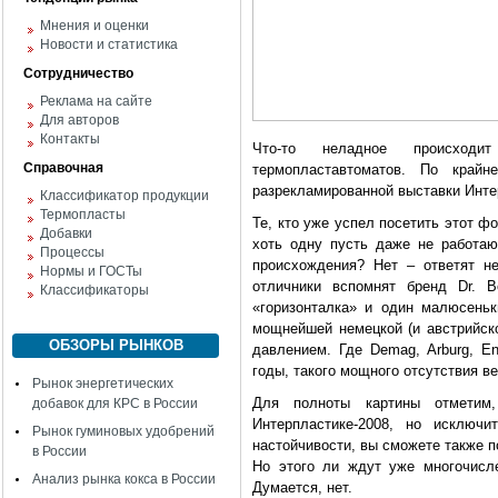
Мнения и оценки
Новости и статистика
Сотрудничество
Реклама на сайте
Для авторов
Контакты
Что-то неладное происходит
Справочная
термопластавтоматов. По край
разрекламированной выставки Инте
Классификатор продукции
Термопласты
Те, кто уже успел посетить этот ф
Добавки
хоть одну пусть даже не работа
Процессы
происхождения? Нет – ответят н
Нормы и ГОСТы
отличники вспомнят бренд Dr. 
Классификаторы
«горизонталка» и один малюсень
мощнейшей немецкой (и австрийско
ОБЗОРЫ РЫНКОВ
давлением. Где Demag, Arburg, En
годы, такого мощного отсутствия 
Рынок энергетических
Для полноты картины отметим
добавок для КРС в России
Интерпластике-2008, но исключи
Рынок гуминовых удобрений
настойчивости, вы сможете также 
в России
Но этого ли ждут уже многочисле
Анализ рынка кокса в России
Думается, нет.