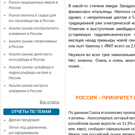
Рынок защищенных жиров в
В какой-то степени имидж Западн
России
финансово» итальянцы. Неплохо с
Рынок пектина и сырья для
однако, с неприличным циклом в 5 
его производства в России
традиционной уже электрической ма
Анализ рынка изопропилата
Отметим и выступление швейцарско
алюминия в России
устаревшую гидромеханическую 
месяцев назад премьеры новой лин
Анализ рынка тиомочевины
она льет баночку с ИМЛ всего за 2
в России
Анализ рынка динитрата
Неужели во всех трех немаленьких
изосорбида в России
Нет, конечно. Очень и очень мног
позже…
Анализ рынка сульфида и
гидросульфида натрия в
России
Анализ рынка нитрата
алюминия в России
РОССИЯ – ПРИОРИТЕТ
Все отчеты
ОТЧЕТЫ ПО ТЕМАМ
По данным Союза итальянских произв
и резины - Assocomaplast, который в
Другая продукция
российском рынке выросли на 51,9% и
Литье под давлением,
млн. евро), сообщает официальная га
ротоформование
Между тем российский рынок являет