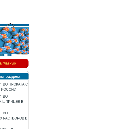
а главную
лы раздела
ТВО ПРОКАТА С
В РОССИИ
СТВО
Х ШПРИЦЕВ В
СТВО
 РАСТВОРОВ В