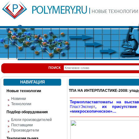
ПОИСК
НАВИГАЦИЯ
ТПА НА ИНТЕРПЛАСТИКЕ-2008: упадо
Новые технологии
Новинки
Термопластавтоматы на выстав
Технологии
, их присутстви
ПластЭксперт
«микроскопическое»…
Подбор оборудования
Блоги производителей
Поставщики
Производители
Тенденции рынка