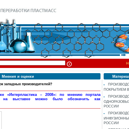
Н
Мнения и оценки
Материа
к западных производителей?
ПРОИЗВОДС
ПОКРЫТИЕМ 
ке «Интерпластика – 2008»: по мнению портала
ПРОИЗВОД
е на выставке можно было обозначить как
ОДНОРАЗОВЫ
РОССИИ
ПРОИЗВОД
ИНФУЗИОННЫХ
РОССИИ