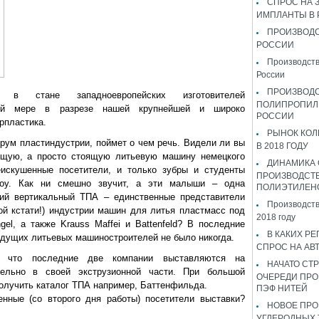
СПРОС НА 
ИМПЛАНТЫ В
ПРОИЗВОДС
РОССИИ
Производств
России
ПРОИЗВОД
 в стане западноевропейских изготовителей
ПОЛИПРОПИЛ
ней мере в разрезе нашей крупнейшей и широко
РОССИИ
рпластика.
РЫНОК КОЛ
орум пластиндустрии, поймет о чем речь. Видели ли вы
В 2018 ГОДУ
ющую, а просто стоящую литьевую машину немецкого
ДИНАМИКА
еискушенные посетители, и только зубры и студенты
ПРОИЗВОДСТ
Boy. Как ни смешно звучит, а эти малыши – одна
ПОЛИЭТИЛЕН
кий вертикальный ТПА – единственные представители
Производств
й кстати!) индустрии машин для литья пластмасс под
2018 году
gel, а также Krauss Maffei и Battenfeld? В последние
В КАКИХ РЕ
ведущих литьевых машиностроителей не было никогда.
СПРОС НА АВ
, что последние две компании выставляются на
НАЧАТО СТР
тельно в своей экструзионной части. При большой
ОЧЕРЕДИ ПРО
получить каталог ТПА например, Баттенфильда.
ПЭФ НИТЕЙ
нные (со второго дня работы) посетители выставки?
НОВОЕ ПРО
УГЛЕРОДНЫХ 