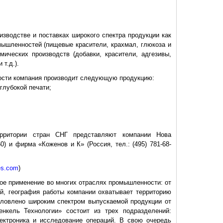
изводстве и поставках широкого спектра продукции как
ышленностей (пищевые красители, крахмал, глюкоза и
имических производств (добавки, красители, адгезивы,
т.д.).
сти компания производит следующую продукцию:
глубокой печати;
ерритории стран СНГ представляют компании Нова
60) и фирма «Коженов и К» (Россия, тел.: (495) 781-68-
ves.com
)
ое применение во многих отраслях промышленности: от
й, география работы компании охватывает территорию
словлено широким спектром выпускаемой продукции от
енкель Технологии» состоит из трех подразделений:
ектроника и исследование операций. В свою очередь