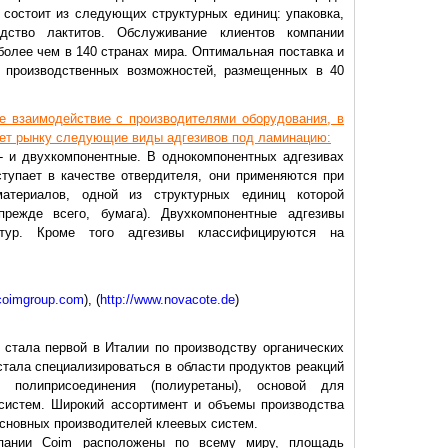
состоит из следующих структурных единиц: упаковка,
дство лактитов. Обслуживание клиентов компании
более чем в 140 странах мира. Оптимальная поставка и
т производственных возможностей, размещенных в 40
е взаимодействие с производителями оборудования, в
ает рынку следующие виды адгезивов под ламинацию:
- и двухкомпонентные. В однокомпонентных адгезивах
упает в качестве отвердителя, они применяются при
материалов, одной из структурных единиц которой
режде всего, бумага). Двухкомпонентные адгезивы
тур. Кроме того адгезивы классифицируются на
.coimgroup.com
), (
http://www.novacote.de
)
, стала первой в Италии по производству органических
стала специализироваться в области продуктов реакций
и полиприсоединения (полиуретаны), основой для
систем. Широкий ассортимент и объемы производства
сновных производителей клеевых систем.
мпании Coim расположены по всему миру, площадь