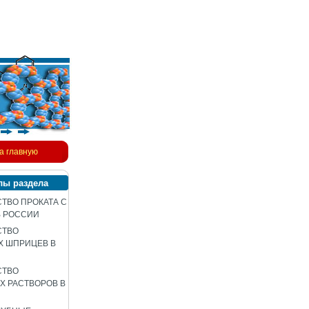
а главную
лы раздела
ТВО ПРОКАТА С
В РОССИИ
СТВО
Х ШПРИЦЕВ В
СТВО
 РАСТВОРОВ В