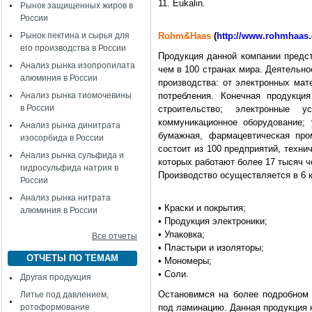
11. Eukalin.
Рынок защищенных жиров в
России
Рынок пектина и сырья для
Rohm&Haas
(
http://www.rohmhaas
его производства в России
Продукция данной компании предст
Анализ рынка изопропилата
чем в 100 странах мира. Деятельн
алюминия в России
производства: от электронных мат
Анализ рынка тиомочевины
потребления. Конечная продукци
в России
строительство; электронные у
коммуникационное оборудование;
Анализ рынка динитрата
бумажная, фармацевтическая про
изосорбида в России
состоит из 100 предприятий, техни
Анализ рынка сульфида и
которых работают более 17 тысяч ч
гидросульфида натрия в
Производство осуществляется в 6 
России
Анализ рынка нитрата
• Краски и покрытия;
алюминия в России
• Продукция электроники;
• Упаковка;
Все отчеты
• Пластыри и изоляторы;
ОТЧЕТЫ ПО ТЕМАМ
• Мономеры;
• Соли.
Другая продукция
Остановимся на более подробном 
Литье под давлением,
ротоформование
под ламинацию. Данная продукция 