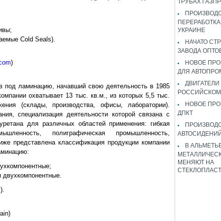
ТРУБАХ ГАЗП
ПРОИЗВОДС
ПЕРЕРАБОТКА
ивы;
УКРАИНЕ
аемые Cold Seals).
НАЧАТО СТ
ЗАВОДА ОПТО
.com
)
НОВОЕ ПРО
ДЛЯ АВТОПРО
ДВИГАТЕЛИ
в под ламинацию, начавший свою деятельность в 1985
РОССИЙСКОМ
омпании охватывает 13 тыс. кв.м., из которых 5,5 тыс.
НОВОЕ ПРО
жения (склады, производства, офисы, лаборатории).
ДПКТ
ния, специализация деятельности которой связана с
уретана для различных областей применения: гибкая
ПРОИЗВОД
мышленность, полиграфическая промышленность,
АВТОСИДЕНИЙ
Ниже представлена классификация продукции компании
В АЛЬМЕТЬ
аминацию:
МЕТАЛЛИЧЕСК
МЕНЯЮТ НА
вухкомпонентные;
СТЕКЛОПЛАС
и двухкомпонентные.
m
).
ain)