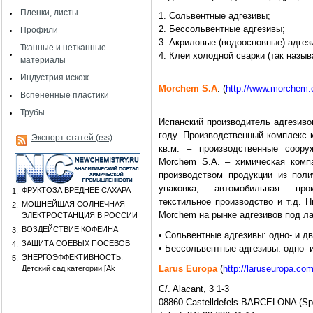
Пленки, листы
1. Сольвентные адгезивы;
2. Бессольвентные адгезивы;
Профили
3. Акриловые (водоосновные) адгез
Тканные и нетканные
4. Клеи холодной сварки (так назыв
материалы
Индустрия искож
Morchem S.A
. (
htt
p://www.morchem
Вспененные пластики
Трубы
Испанский производитель адгезиво
году. Производственный комплекс к
Экспорт статей (rss)
кв.м. – производственные соору
Morchem S.A. – химическая компа
производством продукции из поли
упаковка, автомобильная про
ФРУКТОЗА ВРЕДНЕЕ САХАРА
1.
текстильное производство и т.д. 
МОЩНЕЙШАЯ СОЛНЕЧНАЯ
2.
Morchem на рынке адгезивов под л
ЭЛЕКТРОСТАНЦИЯ В РОССИИ
ВОЗДЕЙСТВИЕ КОФЕИНА
3.
• Сольвентные адгезивы: одно- и д
ЗАЩИТА СОЕВЫХ ПОСЕВОВ
4.
• Бессольвентные адгезивы: одно- 
ЭНЕРГОЭФФЕКТИВНОСТЬ:
5.
Larus Europa
(
http://laruseuropa.co
Детский сад категории [Аk
C/. Alacant, 3 1-3
08860 Castelldefels-BARCELONA (Sp