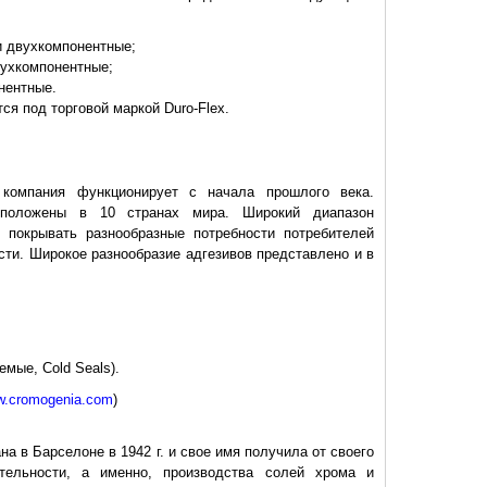
и двухкомпонентные;
вухкомпонентные;
нентные.
я под торговой маркой Duro-Flex.
компания функционирует с начала прошлого века.
сположены в 10 странах мира. Широкий диапазон
 покрывать разнообразные потребности потребителей
ти. Широкое разнообразие адгезивов представлено и в
емые, Cold Seals).
ww.cromogenia.com
)
на в Барселоне в 1942 г. и свое имя получила от своего
тельности, а именно, производства солей хрома и