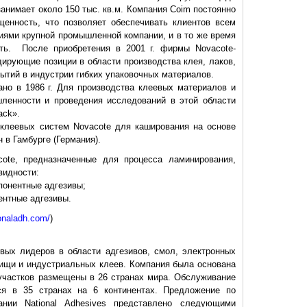
занимает около 150 тыс. кв.м. Компания Coim постоянно
енность, что позволяет обеспечивать клиентов всем
тиями крупной промышленной компании, и в то же время
сть. После приобретения в 2001 г. фирмы Novacote-
дирующие позиции в области производства клея, лаков,
ытий в индустрии гибких упаковочных материалов.
но в 1986 г. Для производства клеевых материалов и
ленности и проведения исследований в этой области
ack».
 клеевых систем Novacote для каширования на основе
 в Гамбурге (Германия).
ote, предназначенные для процесса ламинирования,
видности:
понентные адгезивы;
ентные адгезивы.
ionaladh.com/
)
вых лидеров в области адгезивов, смол, электронных
ищи и индустриальных клеев. Компания была основана
 участков размещены в 26 странах мира. Обслуживание
ся в 35 странах на 6 континентах. Предложение по
нии National Adhesives представлено следующими