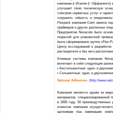
компании в Италии (г. Оффаненго) 
улучшает свою техническую оснащ
спектром сервисных услуг и гаран
сохранять гибкость и оперативно
Flexpack компания Coim заняла ли
праймеров и других различных покр
Предприятие Novacote было основа
покрытий для упаковочной промыш
была сформирована группа «Flex-P
Центр исследований и разработок
растворителя и без него расположен
Клеевые системы компании Novac
включают в себя следующие разно
• Бессольвентные: одно- и двухком
• Сольвентные: одно- и двухкомпон
National Adhesives
(
http://www.nat
Компания является одним из миро
материалов, специализированной п
в 1895 году. 50 производственных
клиентов компании осуществляет
адгезивам под ламинацию компа