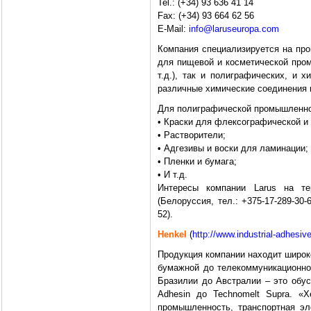
Tel.: (+34) 93 636 41 14
Fax: (+34) 93 664 62 56
E-Mail:
info@laruseuropa.com
Компания специализируется на про
для пищевой и косметической пром
т.д.), так и полиграфических, и х
различные химические соединения и 
Для полиграфической промышленно
• Краски для флексографической и 
• Растворители;
• Адгезивы и воски для ламинации;
• Пленки и бумага;
• И т.д.
Интересы компании Larus на т
(Белоруссия, тел.: +375-17-289-30-
52).
Henkel
(
http://www.industrial-adhesi
Продукция компании находит широк
бумажной до телекоммуникационно
Бразилии до Австралии – это обу
Adhesin до Technomelt Supra. «Х
промышленность, транспортная эл