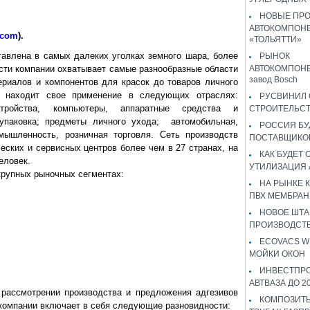
НОВЫЕ ПР
АВТОКОМПОНЕ
.com
).
«ТОЛЬЯТТИ»
авлена в самых далеких уголках земного шара, более
РЫНОК
ости компании охватывает самые разнообразные области
АВТОКОМПОНЕ
завод Bosch
ериалов и компонентов для красок до товаров личного
я находит свое применение в следующих отраслях:
РУСВИНИЛ 
стройства, компьютеры, аппаратные средства и
СТРОИТЕЛЬС
 упаковка; предметы личного ухода; автомобильная,
РОССИЯ Б
мышленность, розничная торговля. Сеть производств
ПОСТАВЩИКО
ческих и сервисных центров более чем в 27 странах, на
КАК БУДЕТ
еловек.
УТИЛИЗАЦИЯ
крупных рыночных сегментах:
НА РЫНКЕ 
ПВХ МЕМБРАН
НОВОЕ ШТ
ПРОИЗВОДСТВ
ECOVACS W
МОЙКИ ОКОН
ИНВЕСТПР
АВТВАЗА ДО 2
рассмотрении производства и предложения адгезивов
КОМПОЗИТЫ
компании включает в себя следующие разновидности: