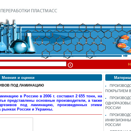
Н
Мнения и оценки
Материа
ИВОВ ПОД ЛАМИНАЦИЮ
ПРОИЗВОДС
ПОКРЫТИЕМ 
минацию в Россию в 2006 г. составил 2 655 тонн, на
ПРОИЗВОД
атье представлены основные производители, а также
ОДНОРАЗОВЫ
дгезивов под ламинацию, произведенных этими
РОССИИ
 рынках России и Украины.
ПРОИЗВОД
ИНФУЗИОННЫХ
РОССИИ