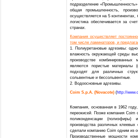
подразделение «Промышленность» 
общая промышленность, произво
осуществляется на 5 континентах, 
логистика обеспечивается за сче
странах.
Компания осуществляет постоянно
том числе ламинаторов, и предлаг
1. Полиуретановые адгезивы: одно
влажность окружающей среды выст
производстве комбинированных 
являются пористые материалы (п
подходят для различных струк
сольвентные и бессольвентные.
2. Водоосновные адгезивы.
Coim S.p.A. (Novacote)
(
http://www
Компания, основанная в 1962 году
переокисей. Позже компания Coim 
поликонденсации (полиэфиры) 
производства различных клеевых 
сделали компанию Coim одним из о
Производственные мощности ко