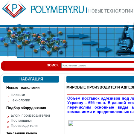
ПОИСК
НАВИГАЦИЯ
МИРОВЫЕ ПРОИЗВОДИТЕЛИ АДГЕЗ
Новые технологии
Новинки
Объем поставок адгезивов под ла
Технологии
Украину – 695 тонн. В данной ст
перечислим основные виды а
Подбор оборудования
компаниями и представленных на
Блоги производителей
Поставщики
Производители
Тенденции рынка