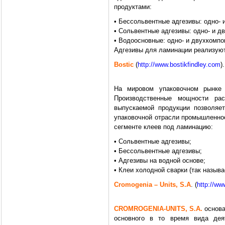
продуктами:
• Бессольвентные адгезивы: одно- 
• Сольвентные адгезивы: одно- и д
• Водоосновные: одно- и двухкомпо
Адгезивы для ламинации реализуютс
Bostic
(
http://www.bostikfindley.com
).
На мировом упаковочном рынке 
Производственные мощности ра
выпускаемой продукции позволяет
упаковочной отрасли промышленнос
сегменте клеев под ламинацию:
• Сольвентные адгезивы;
• Бессольвентные адгезивы;
• Адгезивы на водной основе;
• Клеи холодной сварки (так называ
Cromogenia – Units, S.A
. (
http://w
CROMROGENIA-UNITS, S.A.
основа
основного в то время вида дея