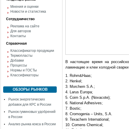
Мнения и оценки
Новости и статистика
Сотрудничество
Реклама на сайте
Для авторов
Контакты
Справочная
Классификатор продукции
Термопласты
Добавки
В настоящее время на российско
Процессы
ламинацию и клеи холодной сварки
Нормы и ГОСТы
Классификаторы
1. Rohm&Haas;
2. Henkel;
3. Morchem S.A.;
ОБЗОРЫ РЫНКОВ
4. Larus Europa;
5. Coim S.p.A. (Novacote);
Рынок энергетических
6. National Adhesives;
добавок для КРС в России
7. Bostic;
Рынок гуминовых удобрений
8. Cromogenia – Units, S.A.
в России
9. Texachem International;
Анализ рынка кокса в России
10. Comens Chemical;