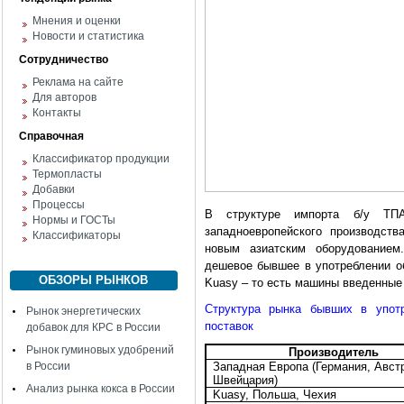
Мнения и оценки
Новости и статистика
Сотрудничество
Реклама на сайте
Для авторов
Контакты
Справочная
Классификатор продукции
Термопласты
Добавки
Процессы
В структуре импорта б/у ТП
Нормы и ГОСТы
западноевропейского производств
Классификаторы
новым азиатским оборудованием
дешевое бывшее в употреблении об
ОБЗОРЫ РЫНКОВ
Kuasy – то есть машины введенные 
Структура рынка бывших в употр
Рынок энергетических
поставок
добавок для КРС в России
Рынок гуминовых удобрений
Производитель
в России
Западная Европа (Германия, Авст
Швейцария)
Анализ рынка кокса в России
Kuasy
, Польша, Чехия