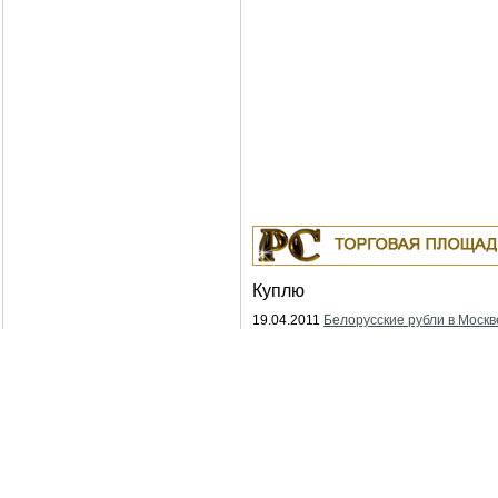
Куплю
19.04.2011
Белорусские рубли в Москв
18.04.2011
Индустриальные масла: И-
ИГНЕ-68, ИГНЕ-32, ИС-20, ИГС-68,И-5
И-50А, ИЛС-5, ИЛС-10, ИЛС-220(Мо), 
Москва
04.04.2011
Куплю Биг-Бэги, МКР на пе
Москва