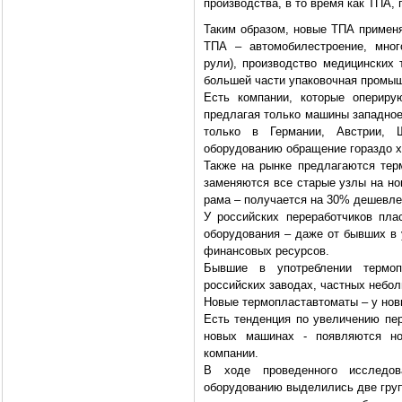
производства, в то время как ТПА, 
Таким образом, новые ТПА применя
ТПА – автомобилестроение, мног
рули), производство медицинских 
большей части упаковочная промы
Есть компании, которые опериру
предлагая только машины западное
только в Германии, Австрии, 
оборудованию обращение гораздо х
Также на рынке предлагаются тер
заменяются все старые узлы на но
рама – получается на 30% дешевле
У российских переработчиков пла
оборудования – даже от бывших в 
финансовых ресурсов.
Бывшие в употреблении термоп
российских заводах, частных небо
Новые термопластавтоматы – у но
Есть тенденция по увеличению пе
новых машинах - появляются н
компании.
В ходе проведенного исследо
оборудованию выделились две гру