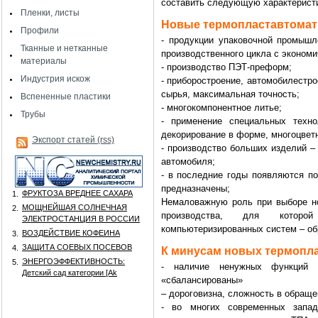
составить следующую характеристи
Пленки, листы
Новые термопластавтомат
Профили
- продукции упаковочной промыш
Тканные и нетканные
производственного цикла с эконом
материалы
- производство ПЭТ-преформ;
Индустрия искож
- приборостроение, автомобилестро
сырья, максимальная точность;
Вспененные пластики
- многокомпонентное литье;
Трубы
- применение специальных техн
декорирование в форме, многоцветн
Экспорт статей (rss)
- производство больших изделий –
автомобиля;
- в последние годы появляются п
предназначены;
ФРУКТОЗА ВРЕДНЕЕ САХАРА
1.
Немаловажную роль при выборе но
МОЩНЕЙШАЯ СОЛНЕЧНАЯ
2.
производства, для которо
ЭЛЕКТРОСТАНЦИЯ В РОССИИ
компьютеризированных систем – об
ВОЗДЕЙСТВИЕ КОФЕИНА
3.
ЗАЩИТА СОЕВЫХ ПОСЕВОВ
4.
К минусам новых термопла
ЭНЕРГОЭФФЕКТИВНОСТЬ:
5.
- наличие ненужных функций 
Детский сад категории [Аk
«сбалансированы»
– дороговизна, сложность в обраще
- во многих современных запа