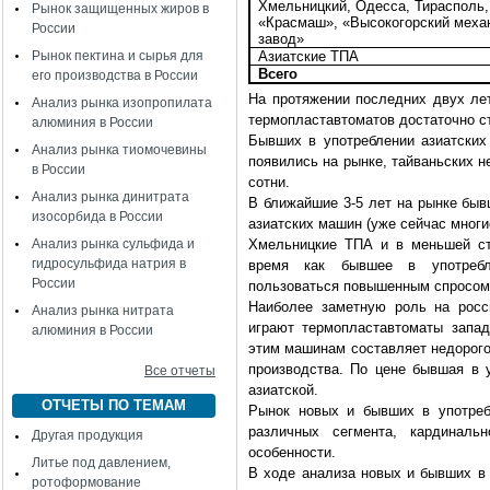
Хмельницкий, Одесса, Тирасполь,
Рынок защищенных жиров в
«Красмаш», «Высокогорский меха
России
завод»
Рынок пектина и сырья для
Азиатские ТПА
Всего
его производства в России
На протяжении последних двух лет
Анализ рынка изопропилата
термопластавтоматов достаточно с
алюминия в России
Бывших в употреблении азиатских 
Анализ рынка тиомочевины
появились на рынке, тайваньских не
в России
сотни.
Анализ рынка динитрата
В ближайшие 3-5 лет на рынке быв
изосорбида в России
азиатских машин (уже сейчас многи
Анализ рынка сульфида и
Хмельницкие ТПА и в меньшей ст
гидросульфида натрия в
время как бывшее в употребл
России
пользоваться повышенным спросом
Наиболее заметную роль на росс
Анализ рынка нитрата
играют термопластавтоматы запад
алюминия в России
этим машинам составляет недорого
производства. По цене бывшая в 
Все отчеты
азиатской.
ОТЧЕТЫ ПО ТЕМАМ
Рынок новых и бывших в употреб
различных сегмента, кардинал
Другая продукция
особенности.
Литье под давлением,
В ходе анализа новых и бывших в
ротоформование