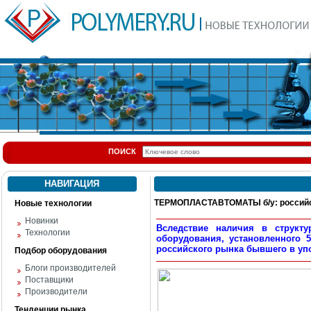
ПОИСК
НАВИГАЦИЯ
ТЕРМОПЛАСТАВТОМАТЫ б/у: российс
Новые технологии
Новинки
Вследствие наличия в структу
Технологии
оборудования, установленного 5
российского рынка бывшего в уп
Подбор оборудования
Блоги производителей
Поставщики
Производители
Тенденции рынка