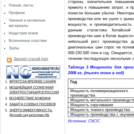
стороны, значительное повышени
Пленки, листы
привело к повышению затрат, и п
Профили
понесли большие убытки. Некотор
производства или же ушли с рынка
Тканные и нетканные
мощности, и производительность
материалы
данным статистики Китайской
Индустрия искож
производство шин в Китае выросло 
Вспененные пластики
небольшой рост производства 
диагональных шин спрос на полиа
Трубы
000-230 000 тонн в год. Ожидается,
течение последующих нескольких ле
Экспорт статей (rss)
Таблица 3 Мощности для произ
2006 гг. (тысяч тонн в год)
ФРУКТОЗА ВРЕДНЕЕ САХАРА
Год
1.
МОЩНЕЙШАЯ СОЛНЕЧНАЯ
2.
Мощность полимеризационного
ЭЛЕКТРОСТАНЦИЯ В РОССИИ
производства
ВОЗДЕЙСТВИЕ КОФЕИНА
3.
Мощность мотального производст
ЗАЩИТА СОЕВЫХ ПОСЕВОВ
4.
Мощность скручивания
Мощность тканого производства
ЭНЕРГОЭФФЕКТИВНОСТЬ:
5.
Мощность производства с окунан
Детский сад категории [Аk
Источник: CNCIC