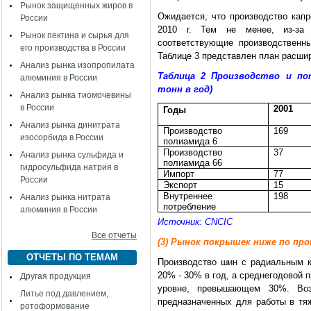
Рынок защищенных жиров в
Ожидается, что производство капр
России
2010 г. Тем не менее, из-за 
Рынок пектина и сырья для
соответствующие производственн
его производства в России
Таблице 3 представлен план расшир
Анализ рынка изопропилата
Таблица 2 Производство и по
алюминия в России
тонн в год)
Анализ рынка тиомочевины
в России
2001
Годы
Анализ рынка динитрата
Производство
169
изосорбида в России
полиамида 6
Производство
37
Анализ рынка сульфида и
полиамида
66
гидросульфида натрия в
Импорт
77
России
Экспорт
15
Внутреннее
198
Анализ рынка нитрата
потребление
алюминия в России
Источник: CNCIC
Все отчеты
(3) Рынок покрышек ниже по пр
ОТЧЕТЫ ПО ТЕМАМ
Производство шин с радиальным к
20% - 30% в год, а среднегодовой
Другая продукция
уровне, превышающем 30%. Воз
Литье под давлением,
предназначенных для работы в тя
ротоформование