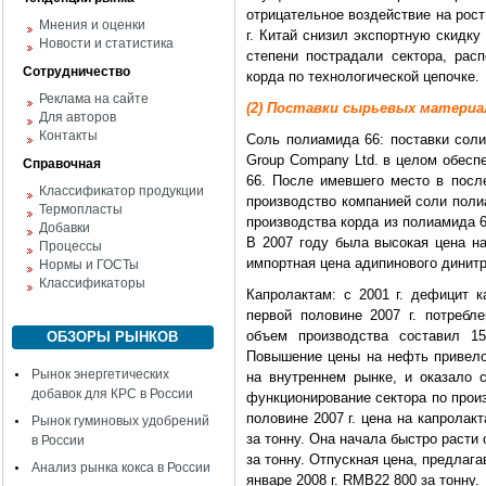
отрицательное воздействие на рост
Мнения и оценки
г. Китай снизил экспортную скидку
Новости и статистика
степени пострадали сектора, ра
Сотрудничество
корда по технологической цепочке.
Реклама на сайте
(2) Поставки сырьевых материа
Для авторов
Контакты
Соль полиамида 66: поставки сол
Group Company Ltd. в целом обесп
Справочная
66. После имевшего место в посл
Классификатор продукции
производство компанией соли поли
Термопласты
производства корда из полиамида 6
Добавки
В 2007 году была высокая цена на
Процессы
импортная цена адипинового динит
Нормы и ГОСТы
Классификаторы
Капролактам: с 2001 г. дефицит 
первой половине 2007 г. потребл
объем производства составил 15
ОБЗОРЫ РЫНКОВ
Повышение цены на нефть привело
Рынок энергетических
на внутреннем рынке, и оказало 
добавок для КРС в России
функционирование сектора по прои
половине 2007 г. цена на капрола
Рынок гуминовых удобрений
за тонну. Она начала быстро расти 
в России
за тонну. Отпускная цена, предлага
Анализ рынка кокса в России
январе 2008 г. RMB22 800 за тонну.