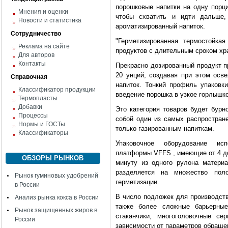
порошковые напитки на одну порц
Мнения и оценки
чтобы схватить и идти дальше
Новости и статистика
ароматизированный напиток.
Сотрудничество
"Герметизированная термостойка
Реклама на сайте
продуктов с длительным сроком хр
Для авторов
Контакты
Прекрасно дозированный продукт п
20 унций, создавая при этом ос
Справочная
напиток. Тонкий профиль упаков
Классификатор продукции
введение порошка в узкое горлышк
Термопласты
Добавки
Это категория товаров будет бурн
Процессы
собой один из самых распростране
Нормы и ГОСТы
только газированным напиткам.
Классификаторы
Упаковочное оборудование исп
платформы VFFS , имеющие от 4 до 
ОБЗОРЫ РЫНКОВ
минуту из одного рулона матери
разделяется на множество пол
Рынок гуминовых удобрений
герметизации.
в России
В число подложек для производств
Анализ рынка кокса в России
также более сложные барьерны
Рынок защищенных жиров в
стаканчики, многоголовочные с
России
зависимости от параметров обраще