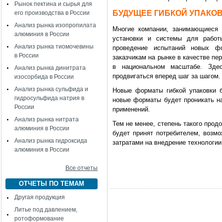
Рынок пектина и сырья для
БУДУЩЕЕ ГИБКОЙ УПАКО
его производства в России
Анализ рынка изопропилата
Многие компании, занимающиеся 
алюминия в России
установки и системы для работы
Анализ рынка тиомочевины
проведение испытаний новых ф
в России
заказчикам на рынке в качестве п
в национальном масштабе. Зде
Анализ рынка динитрата
продвигаться вперед шаг за шагом.
изосорбида в России
Анализ рынка сульфида и
Новые форматы гибкой упаковки б
гидросульфида натрия в
новые форматы будет проникать н
России
применений.
Анализ рынка нитрата
Тем не менее, степень такого прод
алюминия в России
будет принят потребителем, возмо
Анализ рынка гидроксида
затратами на внедрение технологии
алюминия в России
Все отчеты
ОТЧЕТЫ ПО ТЕМАМ
Другая продукция
Литье под давлением,
ротоформование