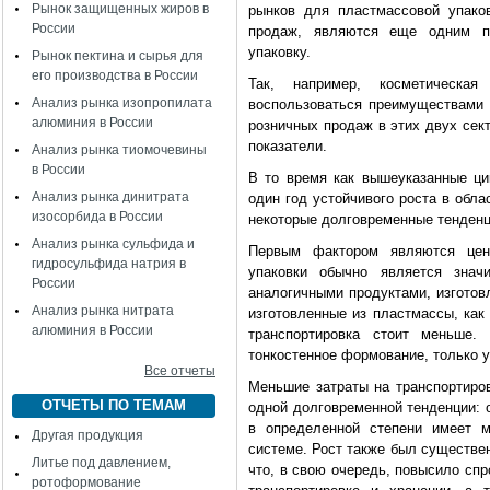
Рынок защищенных жиров в
рынков для пластмассовой упако
России
продаж, являются еще одним п
упаковку.
Рынок пектина и сырья для
его производства в России
Так, например, косметическа
Анализ рынка изопропилата
воспользоваться преимуществами 
алюминия в России
розничных продаж в этих двух сек
показатели.
Анализ рынка тиомочевины
в России
В то время как вышеуказанные ци
Анализ рынка динитрата
один год устойчивого роста в обла
изосорбида в России
некоторые долговременные тенден
Анализ рынка сульфида и
Первым фактором являются цены
гидросульфида натрия в
упаковки обычно является знач
России
аналогичными продуктами, изготов
Анализ рынка нитрата
изготовленные из пластмассы, как
алюминия в России
транспортировка стоит меньше. 
тонкостенное формование, только 
Все отчеты
Меньшие затраты на транспортиро
ОТЧЕТЫ ПО ТЕМАМ
одной долговременной тенденции: 
в определенной степени имеет м
Другая продукция
системе. Рост также был существе
Литье под давлением,
что, в свою очередь, повысило спр
ротоформование