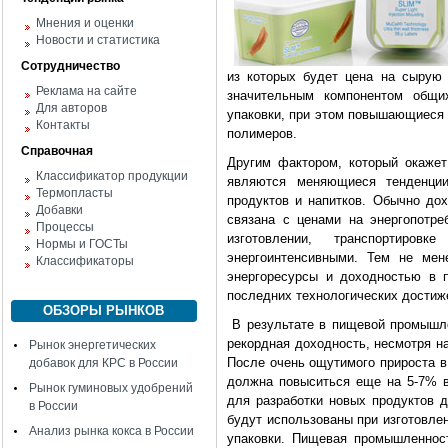
Мнения и оценки
Новости и статистика
Сотрудничество
из которых будет цена на сырую
Реклама на сайте
значительным компонентом общи
Для авторов
упаковки, при этом повышающиеся 
Контакты
полимеров.
Справочная
Другим фактором, который окажет
Классификатор продукции
являются меняющиеся тенденци
Термопласты
продуктов и напитков. Обычно до
Добавки
связана с ценами на энергопотре
Процессы
изготовлении, транспортиро
Нормы и ГОСТы
энергоинтенсивными. Тем не мен
Классификаторы
энергоресурсы и доходностью в 
последних технологических достиж
ОБЗОРЫ РЫНКОВ
В результате в пищевой промышле
рекордная доходность, несмотря н
Рынок энергетических
После очень ощутимого прироста в
добавок для КРС в России
должна повыситься еще на 5-7% в
Рынок гуминовых удобрений
для разработки новых продуктов д
в России
будут использованы при изготовле
Анализ рынка кокса в России
упаковки. Пищевая промышленнос