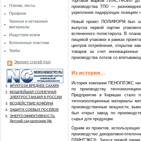
торговой маркой ПЛАСТФОИЛ до 3
Пленки, листы
производства ТПО — разновидно
укрепления лидирующих позициях н
Профили
Тканные и нетканные
Новый проект ПОЛИФОРМ был зап
материалы
выпуска первой партии упаково
вспененного полистирола. В плана
Индустрия искож
пищевой упаковки в рамках проект
Вспененные пластики
центров потребления, открытие за
Трубы
товаров за счет инновационных
производства лотков со впитывающ
Экспорт статей (rss)
Из истории…
История компании ПЕНОПЛЭКС нача
ФРУКТОЗА ВРЕДНЕЕ САХАРА
1.
по производству теплоизоляцио
МОЩНЕЙШАЯ СОЛНЕЧНАЯ
2.
Предприятие в Киришах стало 
ЭЛЕКТРОСТАНЦИЯ В РОССИИ
теплоизоляционные материалы мет
ВОЗДЕЙСТВИЕ КОФЕИНА
3.
производственные мощности, выв
ЗАЩИТА СОЕВЫХ ПОСЕВОВ
4.
был открыт завод по производс
ЭНЕРГОЭФФЕКТИВНОСТЬ:
5.
сырья для продукции.
Детский сад категории [Аk
Одним из проектов, использующих 
производство декоративно-отелочн
ПЛИНТЭКС®. Запуск первой линии б