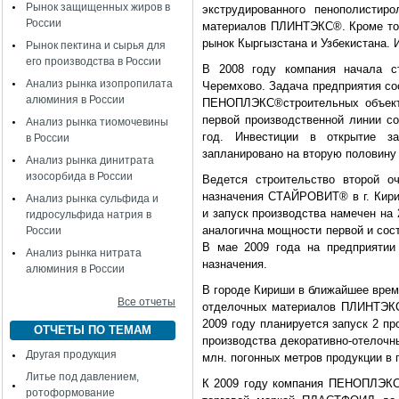
Рынок защищенных жиров в
экструдированного пенополистир
России
материалов ПЛИНТЭКС®. Кроме тог
рынок Кыргызстана и Узбекистана. 
Рынок пектина и сырья для
его производства в России
В 2008 году компания начала ст
Анализ рынка изопропилата
Черемхово. Задача предприятия со
алюминия в России
ПЕНОПЛЭКС®строительных объекто
первой производственной линии со
Анализ рынка тиомочевины
год. Инвестиции в открытие з
в России
запланировано на вторую половину 
Анализ рынка динитрата
изосорбида в России
Ведется строительство второй о
назначения СТАЙРОВИТ® в г. Кириш
Анализ рынка сульфида и
и запуск производства намечен на
гидросульфида натрия в
аналогична мощности первой и сост
России
В мае 2009 года на предприятии
Анализ рынка нитрата
назначения.
алюминия в России
В городе Кириши в ближайшее время
Все отчеты
отделочных материалов ПЛИНТЭКС®
2009 году планируется запуск 2 п
ОТЧЕТЫ ПО ТЕМАМ
производства декоративно-отелоч
Другая продукция
млн. погонных метров продукции в 
Литье под давлением,
К 2009 году компания ПЕНОПЛЭКС
ротоформование