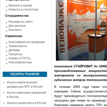
Мнения и оценки
Новости и статистика
Сотрудничество
Реклама на сайте
Для авторов
Контакты
Справочная
Классификатор продукции
Термопласты
Добавки
Процессы
Нормы и ГОСТы
Классификаторы
назначения СТАЙРОВИТ до 10000
производственных мощносте
ОБЗОРЫ РЫНКОВ
материалов из экструзионно
кубических метров теплоизоляц
Рынок энергетических
добавок для КРС в России
В течение 2009 года также пла
компании. Сейчас осуществляетс
Рынок гуминовых удобрений
будут производиться теплоизоля
в России
запущены две линии по производ
Анализ рынка кокса в России
Компания намерена занять 70% ка