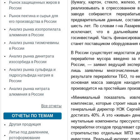
(бумагу, картон, стекло, железо,
Рынок защищенных жиров в
реализовывать в спрессованном 
России
заводе собираются перерабат
Рынок пектина и сырья для
предварительным данным, составит
его производства в России
шесть лет. По словам г-на Лазарев
Анализ рынка изопропилата
исключает, что в дальнейшем
алюминия в России
госинвестиций. Часть финансирова
Анализ рынка тиомочевины
станет поставщиком оборудования 
в России
В России существует недостаток д
Анализ рынка динитрата
переработке мусора введено за 
изосорбида в России
России, — заявил ведущий экспе
Анализ рынка сульфида и
лишь заявлены многочисленные
гидросульфида натрия в
результате переработки ТБО, то е
России
основная масса заводов находит
производится на простейших произв
Анализ рынка нитрата
алюминия в России
«Минимальный показатель извл
комплексах, которые строит наша 
Все отчеты
генеральный директор НЭК Сергей
достигать 40%. А это «живые» ден
ОТЧЕТЫ ПО ТЕМАМ
неутильные компоненты прессуютс
Другая продукция
переработки отходов продлевает сро
Литье под давлением,
строительство отдельных МПЗ мо
ротоформование
инвестора. Реальный интерес пред