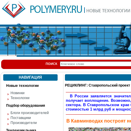
ПОИСК
НАВИГАЦИЯ
РЕЦИКЛИНГ: Ставропольский проект
Новые технологии
Новинки
В России заявляется значител
Технологии
получает воплощение. Возможно
сектора. В Ставропольском крае
Подбор оборудования
стоимостью 1 млрд руб и мощнос
Блоги производителей
Поставщики
В Кавминводах построят 
Производители
Тенденции рынка