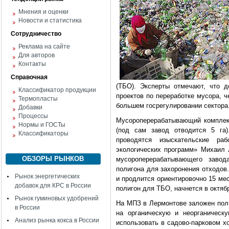
Мнения и оценки
Новости и статистика
Сотрудничество
Реклама на сайте
Для авторов
Контакты
Справочная
(ТБО). Эксперты отмечают, что 
Классификатор продукции
проектов по переработке мусора, 
Термопласты
большем госрегулировании сектора
Добавки
Процессы
Мусороперерабатывающий комплек
Нормы и ГОСТы
(под сам завод отводится 5 га
Классификаторы
проводятся изыскательские ра
экологических программ» Михаил 
ОБЗОРЫ РЫНКОВ
мусороперерабатывающего заво
полигона для захоронения отходов
Рынок энергетических
и продлится ориентировочно 15 мес
добавок для КРС в России
полигон для ТБО, начнется в октяб
Рынок гуминовых удобрений
На МПЗ в Лермонтове заложен пол
в России
на органическую и неорганическ
Анализ рынка кокса в России
использовать в садово-парковом хо