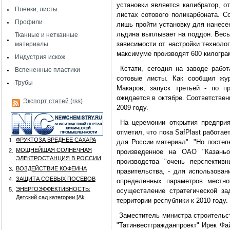
установки является калибратор, о
Пленки, листы
листах сотового поликарбоната. С
Профили
лишь пройти установку для нанесен
льдина выплывает на поддон. Весь
Тканные и нетканные
зависимости от настройки технолог
материалы
максимуме производят 600 килогра
Индустрия искож
Кстати, сегодня на заводе работ
Вспененные пластики
сотовые листы. Как сообщил жур
Трубы
Макаров, запуск третьей - по пр
ожидается в октябре. Соответстве
Экспорт статей (rss)
2009 году.
На церемонии открытия предприя
отметил, что пока SafPlast работае
ФРУКТОЗА ВРЕДНЕЕ САХАРА
1.
для России материал". "Но постеп
МОЩНЕЙШАЯ СОЛНЕЧНАЯ
2.
произведенное на ОАО "Казаньо
ЭЛЕКТРОСТАНЦИЯ В РОССИИ
производства "очень перспектив
ВОЗДЕЙСТВИЕ КОФЕИНА
3.
правительства, - для использован
ЗАЩИТА СОЕВЫХ ПОСЕВОВ
4.
определенных параметров местно
ЭНЕРГОЭФФЕКТИВНОСТЬ:
5.
осуществление стратегической за
Детский сад категории [Аk
территории республики к 2010 году.
Заместитель министра строительст
"Татинвестгражданпроект" Ирек Фа