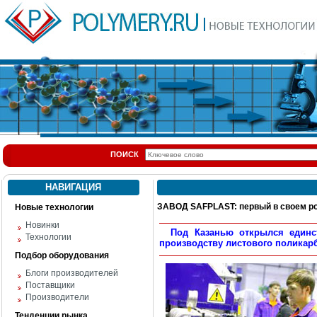
ПОИСК
НАВИГАЦИЯ
ЗАВОД SAFPLAST: первый в своем р
Новые технологии
Новинки
Под Казанью открылся единств
Технологии
производству листового поликарб
Подбор оборудования
Блоги производителей
Поставщики
Производители
Тенденции рынка