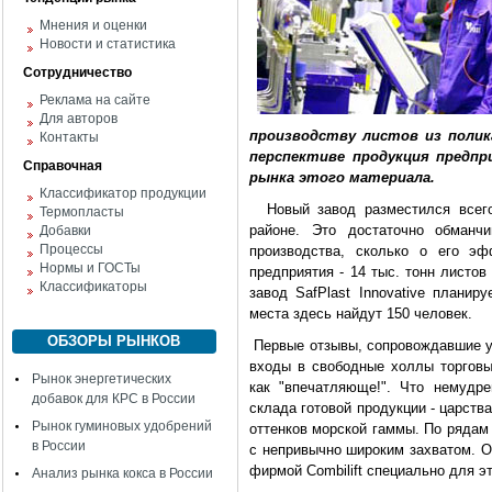
Мнения и оценки
Новости и статистика
Сотрудничество
Реклама на сайте
Для авторов
производству листов из полика
Контакты
перспективе продукция предп
Справочная
рынка этого материала.
Классификатор продукции
Новый завод разместился всего-
Термопласты
районе. Это достаточно обманч
Добавки
Процессы
производства, сколько о его эф
Нормы и ГОСТы
предприятия - 14 тыс. тонн листов
Классификаторы
завод SafPlast Innovative планир
места здесь найдут 150 человек.
ОБЗОРЫ РЫНКОВ
Первые отзывы, сопровождавшие у
входы в свободные холлы торговы
Рынок энергетических
как "впечатляюще!". Что немудр
добавок для КРС в России
склада готовой продукции - царст
Рынок гуминовых удобрений
оттенков морской гаммы. По рядам
в России
с непривычно широким захватом. О
фирмой Combilift специально для эт
Анализ рынка кокса в России