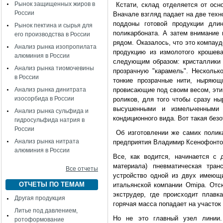
Рынок защищенных жиров в
Кстати, склад отделяется от осно
России
Вначале взгляд падает на две тех
поддоны готовой продукции длин
Рынок пектина и сырья для
поликарбоната. А затем внимание 
его производства в России
рядом. Оказалось, что это компау
Анализ рынка изопропилата
продукцию из измолотого крошев
алюминия в России
следующим образом: кристаллики
Анализ рынка тиомочевины
прозрачную "карамель". Нескольк
в России
тонкие прозрачные нити, ныряю
Анализ рынка динитрата
провисающие под своим весом, эти
изосорбида в России
роликов, для того чтобы сразу ны
высушенными и измельченными 
Анализ рынка сульфида и
кондиционного вида. Вот такая без
гидросульфида натрия в
России
Об изготовлении же самих полика
Анализ рынка нитрата
предприятия Владимир Ксенофонто
алюминия в России
Все, как водится, начинается с 
материала) пневматическая тран
Все отчеты
устройство одной из двух имеющи
ОТЧЕТЫ ПО ТЕМАМ
итальянской компании Omipa. Отсю
экструдер, где происходит плавк
Другая продукция
горячая масса попадает на участо
Литье под давлением,
Но не это главный узел линии
ротоформование