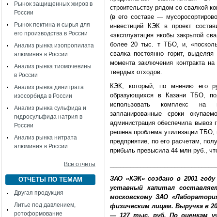
Рынок защищенных жиров в
строительству рядом со свалкой к
России
(в его составе — мусоросортиров
Рынок пектина и сырья для
инвестиций КЭК в проект состав
его производства в России
«эксплуатация якобы закрытой св
более 20 тыс. т ТБО, и, «поскол
Анализ рынка изопропилата
свалка постоянно горит, выделяя
алюминия в России
момента заключения контракта на
Анализ рынка тиомочевины
твердых отходов.
в России
КЭК, который, по мнению его ру
Анализ рынка динитрата
образующихся в Казани ТБО, по
изосорбида в России
использовать комплекс на п
Анализ рынка сульфида и
запланированные сроки окупае
гидросульфида натрия в
администрация обеспечила вывоз г
России
решена проблема утилизации ТБО, 
Анализ рынка нитрата
предприятие, по его расчетам, пол
алюминия в России
прибыль превысила 44 млн руб., чт
Все отчеты
_______________________________
ЗАО «КЭК» создано в 2001 год
ОТЧЕТЫ ПО ТЕМАМ
уставный капитал составляе
Другая продукция
московскому ЗАО «Лаборатори
Литье под давлением,
физическим лицам. Выручка в 20
ротоформование
— 127 тыс. руб. По оценкам у