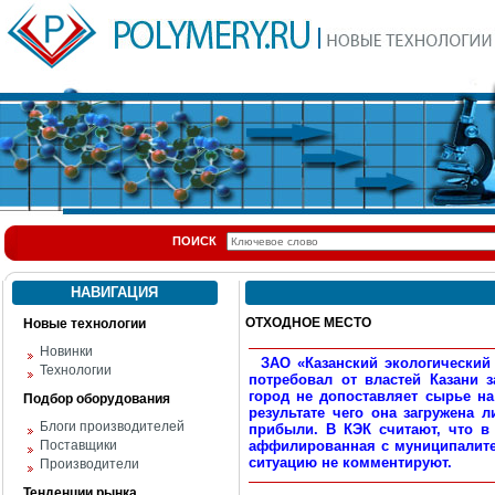
ПОИСК
НАВИГАЦИЯ
ОТХОДНОЕ МЕСТО
Новые технологии
Новинки
ЗАО «Казанский экологический к
Технологии
потребовал от властей Казани 
город не допоставляет сырье 
Подбор оборудования
результате чего она загружена 
Блоги производителей
прибыли. В КЭК считают, что в
Поставщики
аффилированная с муниципалите
ситуацию не комментируют.
Производители
Тенденции рынка