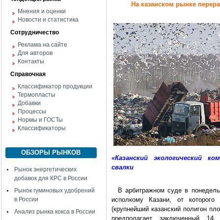
На казанском рынке перер
Мнения и оценки
Новости и статистика
Сотрудничество
Реклама на сайте
Для авторов
Контакты
Справочная
Классификатор продукции
Термопласты
Добавки
Процессы
Нормы и ГОСТы
Классификаторы
ОБЗОРЫ РЫНКОВ
«Казанский экологический к
свалки
Рынок энергетических
добавок для КРС в России
В арбитражном суде в понедельн
Рынок гуминовых удобрений
в России
исполкому Казани, от которого
(крупнейший казанский полигон пл
Анализ рынка кокса в России
предполагает заключенный 14 