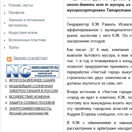
около девяти млн т мусора, из
Пленки, листы
мусоросортировки Татарстана о
Профили
_______________________________
Тканные и нетканные
Гендиректор КЭК Рамиль Исмаги
материалы
аффилированное с муниципалитет
Индустрия искож
рынок, вытеснив с него КЭК. Он с
Вспененные пластики
захоронение отходов.
Трубы
Как писал „Ъ“ 6 мая, компания 
вывозом бытового мусора, в мае 
Экспорт статей (rss)
тыс. т в год и планировала к конц
позволит предприятию принимать 
переработки «Чистый город» выкуп
строительство двух комплексов и 
ФРУКТОЗА ВРЕДНЕЕ САХАРА
1.
должны окупиться за семь лет.
МОЩНЕЙШАЯ СОЛНЕЧНАЯ
2.
ЭЛЕКТРОСТАНЦИЯ В РОССИИ
Вчера источник в «Чистом городе
ВОЗДЕЙСТВИЕ КОФЕИНА
3.
«город не идет в комплекс КЭК, п
ЗАЩИТА СОЕВЫХ ПОСЕВОВ
поэтому все вынуждены возить мус
4.
эту проблему городских властей 
ЭНЕРГОЭФФЕКТИВНОСТЬ:
5.
Детский сад категории [Аk
Андрея Егорова сообщили, что он «
В КЭК с обвинениями в завыше
рассмотрении в арбитраже находи