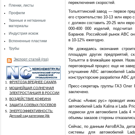
переключения скоростей.
Пленки, листы
Тольяттинский завод — первое пред
Профили
его строительство 10-13 млн евро с
Тканные и нетканные
г. должен составить 20-25 млн евро
материалы
000-400 000 изделий, подсчита
Индустрия искож
Баранов. Российский рынок АВС он 
в 10-12% ежегодно.
Вспененные пластики
Трубы
Не дожидаясь окончания строит
площадях других предприятий, ск
Экспорт статей (rss)
Тольятти в ближайшее время. Назва
переговорный процесс еще не заве
улучшение АВС автомобилей Lada K
конструкторские разработки АВС для
ФРУКТОЗА ВРЕДНЕЕ САХАРА
1.
Пресс-секретарь группы ГАЗ Олег 
МОЩНЕЙШАЯ СОЛНЕЧНАЯ
2.
заключено.
ЭЛЕКТРОСТАНЦИЯ В РОССИИ
ВОЗДЕЙСТВИЕ КОФЕИНА
3.
Сейчас «Анвис рус» проводит инжи
ЗАЩИТА СОЕВЫХ ПОСЕВОВ
4.
автомобилей Lada Kalina и Lada Pri
ЭНЕРГОЭФФЕКТИВНОСТЬ:
5.
подвески для автомобиля Lada 4 ×
Детский сад категории [Аk
объемы заказов стороны отказались
Сейчас, по данным АвтоВАЗа, дета
системы для автомобилей Lada