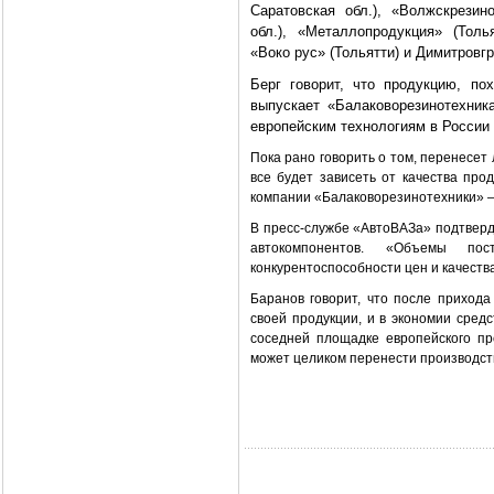
Саратовская обл.), «Волжскрезино
обл.), «Металлопродукция» (Толь
«Воко рус» (Тольятти) и Димитровг
Берг говорит, что продукцию, по
выпускает «Балаковорезинотехник
европейским технологиям в России 
Пока рано говорить о том, перенесет
все будет зависеть от качества про
компании «Балаковорезинотехники» 
В пресс-службе «АвтоВАЗа» подтверд
автокомпонентов. «Объемы по
конкурентоспособности цен и качеств
Баранов говорит, что после прихода
своей продукции, и в экономии сред
соседней площадке европейского п
может целиком перенести производст