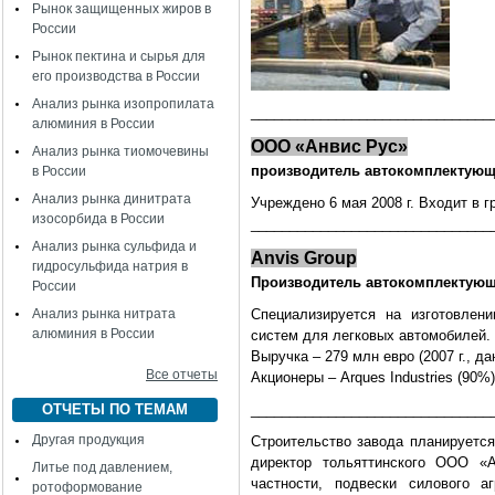
Рынок защищенных жиров в
России
Рынок пектина и сырья для
его производства в России
Анализ рынка изопропилата
_______________________________
алюминия в России
ООО «Анвис Рус»
Анализ рынка тиомочевины
производитель автокомплектую
в России
Анализ рынка динитрата
Учреждено 6 мая 2008 г. Входит в г
изосорбида в России
_______________________________
Анализ рынка сульфида и
Anvis Group
гидросульфида натрия в
Производитель автокомплектую
России
Анализ рынка нитрата
Специализируется на изготовлен
алюминия в России
систем для легковых автомобилей.
Выручка – 279 млн евро (2007 г., д
Все отчеты
Акционеры – Arques Industries (90
ОТЧЕТЫ ПО ТЕМАМ
_______________________________
Другая продукция
Строительство завода планируется
директор тольяттинского ООО «А
Литье под давлением,
частности, подвески силового а
ротоформование