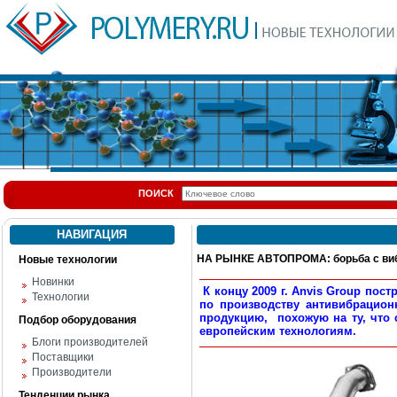
ПОИСК
НАВИГАЦИЯ
НА РЫНКЕ АВТОПРОМА: борьба с ви
Новые технологии
Новинки
К концу 2009 г. Anvis Group пос
Технологии
по производству антивибрацион
продукцию, похожую на ту, что 
Подбор оборудования
европейским технологиям.
Блоги производителей
Поставщики
Производители
Тенденции рынка