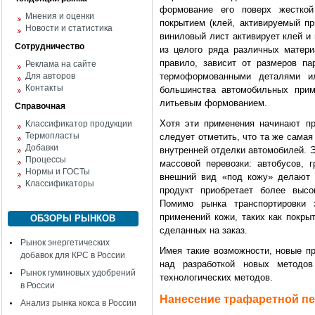
формование его поверх жестко
Мнения и оценки
покрытием (клей, активируемый пр
Новости и статистика
виниловый лист активирует клей и
Сотрудничество
из целого ряда различных матери
правило, зависит от размеров п
Реклама на сайте
Для авторов
термоформованными деталями и
Контакты
большинства автомобильных прим
литьевым формованием.
Справочная
Хотя эти применения начинают пр
Классификатор продукции
Термопласты
следует отметить, что та же самая
Добавки
внутренней отделки автомобилей. 
Процессы
массовой перевозки: автобусов, г
Нормы и ГОСТы
внешний вид «под кожу» делают д
Классификаторы
продукт приобретает более высо
Помимо рынка транспортировки
применений кожи, таких как покры
ОБЗОРЫ РЫНКОВ
сделанных на заказ.
Рынок энергетических
Имея такие возможности, новые п
добавок для КРС в России
над разработкой новых методо
Рынок гуминовых удобрений
технологических методов.
в России
Нанесение трафаретной пе
Анализ рынка кокса в России