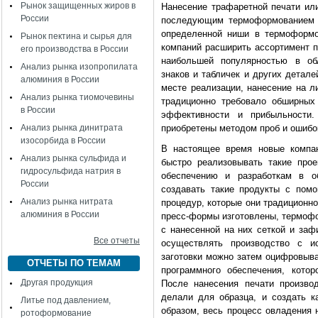
Рынок защищенных жиров в
Нанесение трафаретной печати или
России
последующим термоформованием в
определенной ниши в термоформо
Рынок пектина и сырья для
компаний расширить ассортимент п
его производства в России
наибольшей популярностью в обл
Анализ рынка изопропилата
знаков и табличек и других детал
алюминия в России
месте реализации, нанесение на 
Анализ рынка тиомочевины
традиционно требовало обширных
в России
эффективности и прибыльности
Анализ рынка динитрата
приобретены методом проб и ошибо
изосорбида в России
В настоящее время новые компа
Анализ рынка сульфида и
быстро реализовывать такие про
гидросульфида натрия в
обеспечению и разработкам в о
России
создавать такие продукты с пом
Анализ рынка нитрата
процедур, которые они традиционно
алюминия в России
пресс-формы изготовлены, термофо
с нанесенной на них сеткой и заф
Все отчеты
осуществлять производство с и
заготовки можно затем оцифровыва
ОТЧЕТЫ ПО ТЕМАМ
программного обеспечения, кото
Другая продукция
После нанесения печати произво
делали для образца, и создать к
Литье под давлением,
образом, весь процесс овладения 
ротоформование