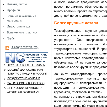
ошибок, которые традиционно асс
Пленки, листы
новое программное обеспечение 
Профили
много времени проект по термофо
доступной по цене детали, изгота
Тканные и нетканные
материалы
Более крупные детали
Индустрия искож
Термоформование крупных детал
Вспененные пластики
производители комплектного обо
Трубы
уверенность. Они собираются 
производились с помощью бо
Экспорт статей (rss)
трудозатратных технологий. В про
термоформование некоторых круп
время некоторые производители 
объемов партий не только за сче
ФРУКТОЗА ВРЕДНЕЕ САХАРА
1.
некоторые более крупных продуктов
МОЩНЕЙШАЯ СОЛНЕЧНАЯ
2.
ЭЛЕКТРОСТАНЦИЯ В РОССИИ
За счет стандартизации произ
термоформованием крупных де
ВОЗДЕЙСТВИЕ КОФЕИНА
3.
однородности и повторяемости. 
ЗАЩИТА СОЕВЫХ ПОСЕВОВ
4.
переводят на термоформование; 
ЭНЕРГОЭФФЕКТИВНОСТЬ:
5.
Детский сад категории [Аk
грузовиков, тракторов и тягачей. 
связанные со строительным бизне
производятся уже более крупными
количество компаний будет инвест