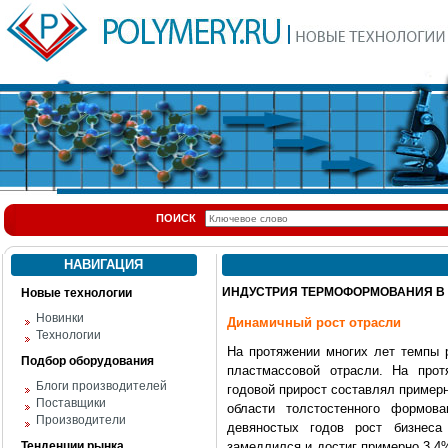
ПОИСК
НАВИГАЦИЯ
ИНДУСТРИЯ ТЕРМОФОРМОВАНИЯ В
Новые технологии
Новинки
Динамичный рост отрасли
Технологии
На протяжении многих лет темпы 
Подбор оборудования
пластмассовой отрасли. На про
Блоги производителей
годовой прирост составлял примерно
Поставщики
области толстостенного формо
Производители
девяностых годов рост бизнеса 
Тенденции рынка
замедлился и достиг примерно 3.4% 