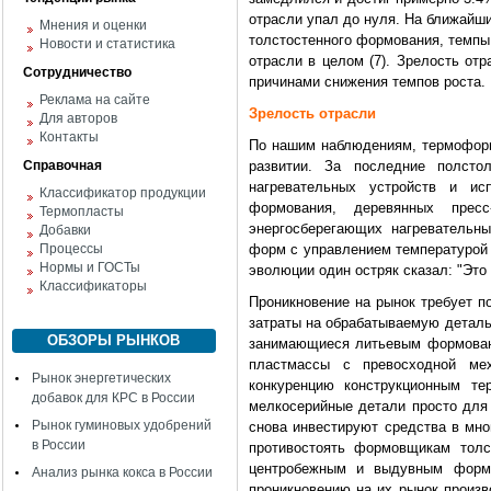
отрасли упал до нуля. На ближайшие
Мнения и оценки
толстостенного формования, темпы
Новости и статистика
отрасли в целом (7). Зрелость от
Сотрудничество
причинами снижения темпов роста.
Реклама на сайте
Зрелость отрасли
Для авторов
Контакты
По нашим наблюдениям, термоформ
Справочная
развитии. За последние полсто
нагревательных устройств и ис
Классификатор продукции
формования, деревянных прес
Термопласты
энергосберегающих нагревательны
Добавки
Процессы
форм с управлением температурой 
Нормы и ГОСТы
эволюции один остряк сказал: "Это
Классификаторы
Проникновение на рынок требует п
затраты на обрабатываемую деталь,
ОБЗОРЫ РЫНКОВ
занимающиеся литьевым формован
пластмассы с превосходной мех
Рынок энергетических
конкуренцию конструкционным т
добавок для КРС в России
мелкосерийные детали просто для 
Рынок гуминовых удобрений
снова инвестируют средства в мно
в России
противостоять формовщикам толс
центробежным и выдувным формо
Анализ рынка кокса в России
проникновению на их рынок произ