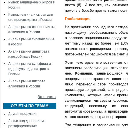
Рынок защищенных жиров в
листа (8). И все же, как отмеча
России
помочь в борьбе против таких посяг
Рынок пектина и сырья для
Глобализация
его производства в России
Анализ рынка изопропилата
На протяжении прошедшего пятидес
алюминия в России
настоящему преобразованы глобали
в валовом национальном продукте
Анализ рынка тиомочевины
лет тому назад, до более чем 10%
в России
возможности расширения произво
Анализ рынка динитрата
потребителей расширился за счет им
изосорбида в России
Хотя некоторые отечественные о
Анализ рынка сульфида и
влиянием глобализации, отечеств
гидросульфида натрия в
нее. Компании, занимающиеся л
России
непрерывное сокращение своего р
Анализ рынка нитрата
либо перенесли свое производ
алюминия в России
производство деталей, а в ряде 
компаниям, которые имели преим
Все отчеты
занимающиеся литьевым формова
ОТЧЕТЫ ПО ТЕМАМ
тенденций, поскольку их спо
автоматизированным, а производим
Другая продукция
можно экономично транспортироват
Литье под давлением,
Эта тенденция к глобализации уж
ротоформование