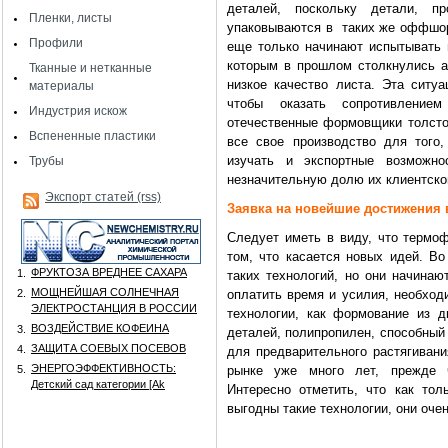
деталей, поскольку детали, 
Пленки, листы
упаковываются в таких же оффшор
Профили
еще только начинают испытывать 
которым в прошлом столкнулись а
Тканные и нетканные
низкое качество листа. Эта ситу
материалы
чтобы оказать сопротивлением
Индустрия искож
отечественные формовщики толсто
Вспененные пластики
все свое производство для того
изучать и экспортные возможно
Трубы
незначительную долю их клиентско
Экспорт статей (rss)
Заявка на новейшие достижения
Следует иметь в виду, что термо
том, что касается новых идей. В
ФРУКТОЗА ВРЕДНЕЕ САХАРА
1.
таких технологий, но они начинаю
МОЩНЕЙШАЯ СОЛНЕЧНАЯ
2.
оплатить время и усилия, необход
ЭЛЕКТРОСТАНЦИЯ В РОССИИ
технологии, как формование из д
ВОЗДЕЙСТВИЕ КОФЕИНА
3.
деталей, полипропилен, способный
ЗАЩИТА СОЕВЫХ ПОСЕВОВ
4.
для предварительного растягиван
ЭНЕРГОЭФФЕКТИВНОСТЬ:
5.
рынке уже много лет, прежде 
Детский сад категории [Аk
Интересно отметить, что как то
выгодны такие технологии, они оче