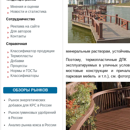
Мнения и оценки
Новости и статистика
Сотрудничество
Реклама на сайте
Для авторов
Контакты
Справочная
Классификатор продукции
минеральным растворам, устойчивы
Термопласты
Поэтому, термопластичные ДПК 
Добавки
эксплуатируемых в уличных услови
Процессы
мостовые конструкции и причал
Нормы и ГОСТы
Классификаторы
парковая мебель и т.п.), см. фотог
ОБЗОРЫ РЫНКОВ
Рынок энергетических
добавок для КРС в России
Рынок гуминовых удобрений
в России
Анализ рынка кокса в России