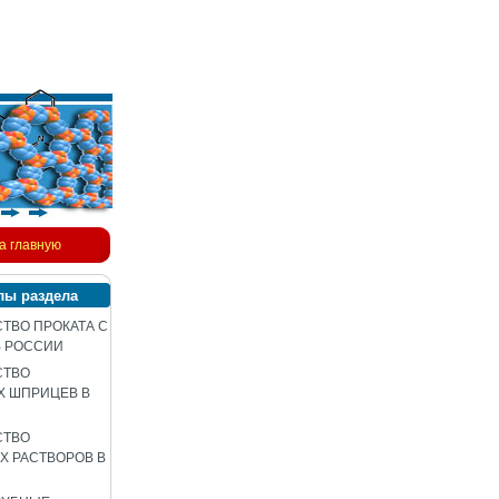
а главную
лы раздела
ТВО ПРОКАТА С
В РОССИИ
СТВО
Х ШПРИЦЕВ В
СТВО
 РАСТВОРОВ В