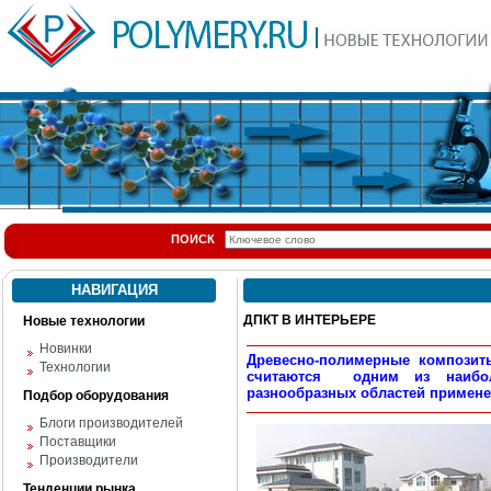
ПОИСК
НАВИГАЦИЯ
ДПКТ В ИНТЕРЬЕРЕ
Новые технологии
Новинки
Древесно-полимерные композит
Технологии
считаются одним из наибол
разнообразных областей примен
Подбор оборудования
Блоги производителей
Поставщики
Производители
Тенденции рынка