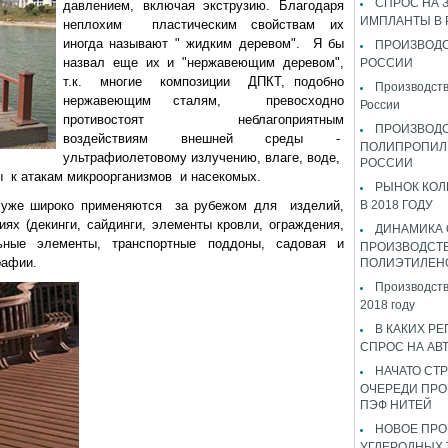
СПРОС НА 
давлением, включая экструзию. Благодаря
ИМПЛАНТЫ В
неплохим пластическим свойствам их
иногда называют " жидким деревом". Я бы
ПРОИЗВОДС
назвал еще их и "нержавеющим деревом",
РОССИИ
т.к. многие композиции ДПКТ, подобно
Производств
нержавеющим сталям, превосходно
России
противостоят неблагоприятным
ПРОИЗВОД
воздействиям внешней среды -
ПОЛИПРОПИЛ
ультрафиолетовому излучению, влаге, воде,
РОССИИ
 к атакам микроорганизмов и насекомых.
РЫНОК КОЛ
уже широко применяются за рубежом для изделий,
В 2018 ГОДУ
ях (декинги, сайдинги, элементы кровли, ограждения,
ДИНАМИКА
ьные элементы, транспортные поддоны, садовая и
ПРОИЗВОДСТ
рафии.
ПОЛИЭТИЛЕН
Производств
2018 году
В КАКИХ РЕ
СПРОС НА АВ
НАЧАТО СТР
ОЧЕРЕДИ ПРО
ПЭФ НИТЕЙ
НОВОЕ ПРО
УГЛЕРОДНЫХ 