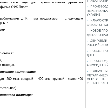
ТРУБАХ ГАЗП
авляет свои рецептуры термопластичных древесно-
ПРОИЗВОДС
 фирма ОФК-Пласт.
ПЕРЕРАБОТКА
УКРАИНЕ
я проблематики ДПК, мы предлагаем следующую
НАЧАТО СТ
ДПКТ:
ЗАВОДА ОПТО
ки:
НОВОЕ ПРО
ДЛЯ АВТОПРО
ДВИГАТЕЛИ
РОССИЙСКОМ
НОВОЕ ПРО
о сырья:
ДПКТ
в,
ПРОИЗВОД
х отходов,
АВТОСИДЕНИЙ
В АЛЬМЕТЬ
весного компонента:
МЕТАЛЛИЧЕСК
до 200 мкм, средней - 400 мкм, крупной - более 400
МЕНЯЮТ НА
СТЕКЛОПЛАС
стительное).
стичного полимера: