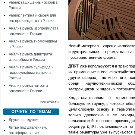
Рынок защищенных жиров в
России
Рынок пектина и сырья для
его производства в России
Анализ рынка изопропилата
алюминия в России
Анализ рынка тиомочевины
Новый материал хорошо изгибается
в России
индустриальные прямоугольн
Анализ рынка динитрата
пространственные формы.
изосорбида в России
ДПКТ уже используются в транспор
Анализ рынка сульфида и
их применение в сельскохозяйстве
гидросульфида натрия в
других сферах, - по мере того, к
России
среди научно-технической общ
Анализ рынка нитрата
застройщиков и рядовых потребите
алюминия в России
Когда мы говорим о термоплас
Все отчеты
большую их группу, в которых общ
целлюлозную основу и термоплас
ОТЧЕТЫ ПО ТЕМАМ
только древесина и ее отходы
Другая продукция
сельскохозяйственного произво
рецептур ДПКТ, отличающихся по 
Литье под давлением,
такие рецептуры уже выпускаются 
ротоформование