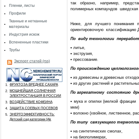
так образно, например, предст
Пленки, листы
полимерных компаундов шведская
Профили
Тканные и нетканные
Ниже, для лучшего понимани
материалы
ориентировочную классификацию 
Индустрия искож
По виду технологии переработ
Вспененные пластики
• литье,
Трубы
• экструзия,
• прессование.
Экспорт статей (rss)
По происхождению целлюлозног
• из древесины и древесных отходо
• из других растений и растительны
ФРУКТОЗА ВРЕДНЕЕ САХАРА
1.
МОЩНЕЙШАЯ СОЛНЕЧНАЯ
2.
По агрегатному состоянию дре
ЭЛЕКТРОСТАНЦИЯ В РОССИИ
• мука и опилки (мелкой фракции 
ВОЗДЕЙСТВИЕ КОФЕИНА
3.
мкм)
ЗАЩИТА СОЕВЫХ ПОСЕВОВ
4.
• волокно (хвойное, лиственное, ра
ЭНЕРГОЭФФЕКТИВНОСТЬ:
5.
Детский сад категории [Аk
По типу связующего термопла
• на синтетических смолах,
• на биополимерах,