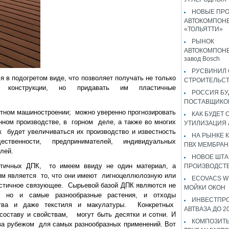
НОВЫЕ ПР
АВТОКОМПОНЕ
«ТОЛЬЯТТИ»
РЫНОК
АВТОКОМПОНЕ
завод Bosch
РУСВИНИЛ 
 в подогретом виде, что позволяет получать не только
СТРОИТЕЛЬС
ые конструкции, но придавать им пластичные
РОССИЯ Б
ПОСТАВЩИКО
тном машиностроении; можно уверенно прогнозировать
КАК БУДЕТ
нном производстве, в горном деле, а также во многих
УТИЛИЗАЦИЯ
ак будет увеличиваться их производство и известность
НА РЫНКЕ 
ественности, предпринимателей, индивидуальных
ПВХ МЕМБРАН
лей.
НОВОЕ ШТ
тичных ДПК, то имеем ввиду не один материал, а
ПРОИЗВОДСТВ
им является то, что они имеют лигноцеллюлозную или
ECOVACS W
тичное связующее. Сырьевой базой ДПК являются не
МОЙКИ ОКОН
, но и самые разнообразные растения, и отходы
ИНВЕСТПР
дства и даже текстиля и макулатуры. Конкретных
АВТВАЗА ДО 2
составу и свойствам, могут быть десятки и сотни. И
КОМПОЗИТЫ
за рубежом для самых разнообразных применений. Вот