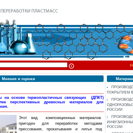
Н
Мнения и оценки
Материа
ПРОИЗВОДС
ПОКРЫТИЕМ 
ы на основе термопластичных связующих (ДПКТ)
ПРОИЗВОД
ее перспективных древесных материалов для
ОДНОРАЗОВЫ
ения.
РОССИИ
ПРОИЗВОД
Этот вид композиционных материалов
ИНФУЗИОННЫХ
пригоден для переработки методами
РОССИИ
прессования, прокатывания и литья под