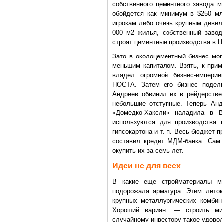
собственного цементного завода
обойдется как минимум в $250 м
игрокам либо очень крупным девел
000 м2 жилья, собственный завод
строят цементные производства в 
Зато в околоцементный бизнес мо
меньшим капиталом. Взять, к прим
владел огромной бизнес-империе
НОСТА. Затем его бизнес подел
Андреев обвинил их в рейдерстве
небольшие отступные. Теперь Анд
«Домедко-Хаксли» наладила в 
используются для производства 
гипсокартона и т. п. Весь бюджет 
составил кредит МДМ-банка. Сам
окупить их за семь лет.
Идеи не для всех
В какие еще стройматериалы м
подорожала арматура. Этим летом
крупных металлургических комби
Хороший вариант — строить ми
случайному инвестору такое удово