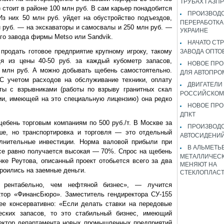
ТРУБАХ ГАЗП
 стоит в районе 100 млн руб. В сам карьер понадобится
ПРОИЗВОДС
з них 50 млн руб. уйдет на обустройство подъездов,
ПЕРЕРАБОТКА
лн руб. — на экскаваторы и самосвалы и 250 млн руб. —
УКРАИНЕ
го завода фирмы Metso или Sandvik.
НАЧАТО СТ
родать готовое предприятие крупному игроку, такому
ЗАВОДА ОПТО
дя из цены 40-50 руб. за каждый кубометр запасов,
НОВОЕ ПРО
 млн руб. А можно добывать щебень самостоятельно.
ДЛЯ АВТОПРО
С учетом расходов на обслуживание техники, оплату
ДВИГАТЕЛИ
кты с взрывниками (работы по взрыву гранитных скал
РОССИЙСКОМ
ии, имеющей на это специальную лицензию) она редко
НОВОЕ ПРО
ДПКТ
ебень торговым компаниям по 500 руб./т. В Москве за
ПРОИЗВОД
ше, но транспортировка и торговля — это отдельный
АВТОСИДЕНИЙ
олнительные инвестиции. Норма валовой прибыли при
В АЛЬМЕТЬ
се равно получается высокая — 70%. Спрос на щебень
МЕТАЛЛИЧЕСК
нке Реутова, описанный проект отобьется всего за два
МЕНЯЮТ НА
троились на заемные деньги.
СТЕКЛОПЛАС
 рентабельно, чем нефтяной бизнес», — лучится
тор «ФинансБюро». Заместитель гендиректора СУ-155
ее консервативно: «Если делать ставки на передовые
ческих запасов, то это стабильный бизнес, имеющий
ректор департамента новых промышленных предприятий