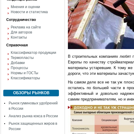
Мнения и оценки
Новости и статистика
Сотрудничество
Реклама на сайте
Для авторов
Контакты
Справочная
Классификатор продукции
В строительных компаниях любят п
Термопласты
Европы по качеству стройматериал
Добавки
материалы устаревшие. К тому же 
Процессы
Нормы и ГОСТы
дороги, что эти материалы зачастую
Классификаторы
На самом деле все не так уж плох
остались по большей части в про
ОБЗОРЫ РЫНКОВ
эффективный и довольно надежны
самим предпринимателям, но и инв
Рынок гуминовых удобрений
в России
Анализ рынка кокса в России
Рынок защищенных жиров в
России