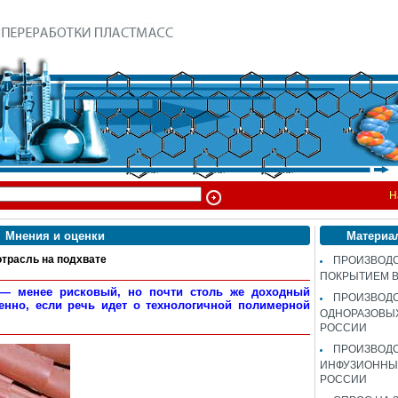
Н
Мнения и оценки
Материа
асль на подхвате
ПРОИЗВОДС
ПОКРЫТИЕМ 
 — менее рисковый, но почти столь же доходный
ПРОИЗВОД
бенно, если речь идет о технологичной полимерной
ОДНОРАЗОВЫ
РОССИИ
ПРОИЗВОД
ИНФУЗИОННЫХ
РОССИИ