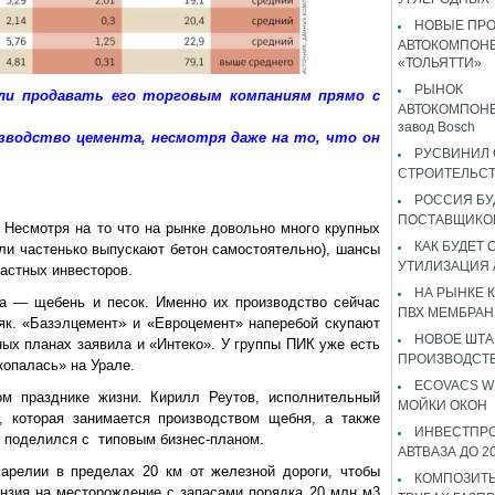
НОВЫЕ ПР
АВТОКОМПОНЕ
«ТОЛЬЯТТИ»
РЫНОК
сли продавать его торговым компаниям прямо с
АВТОКОМПОНЕ
завод Bosch
водство цемента, несмотря даже на то, что он
РУСВИНИЛ 
СТРОИТЕЛЬС
РОССИЯ Б
ПОСТАВЩИКО
. Несмотря на то что на рынке довольно много крупных
КАК БУДЕТ
ели частенько выпускают бетон самостоятельно), шансы
УТИЛИЗАЦИЯ
астных инвесторов.
НА РЫНКЕ 
а — щебень и песок. Именно их производство сейчас
ПВХ МЕМБРАН
як. «Базэлцемент» и «Евроцемент» наперебой скупают
НОВОЕ ШТ
ых планах заявила и «Интеко». У группы ПИК уже есть
ПРОИЗВОДСТВ
копалась» на Урале.
ECOVACS W
ом празднике жизни. Кирилл Реутов, исполнительный
МОЙКИ ОКОН
, которая занимается производством щебня, а также
ИНВЕСТПР
, поделился с типовым бизнес-планом.
АВТВАЗА ДО 2
Карелии в пределах 20 км от железной д
ороги, чтобы
КОМПОЗИТЫ
нзия на месторождение с запасами порядка 20 млн м3