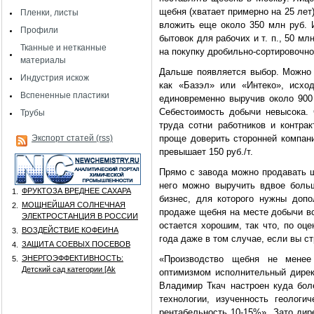
щебня (хватает примерно на 25 лет)
Пленки, листы
вложить еще около 350 млн руб. И
Профили
бытовок для рабочих и т. п., 50 м
Тканные и нетканные
на покупку дробильно-сортировочно
материалы
Дальше появляется выбор. Можно п
Индустрия искож
как «Базэл» или «Интеко», исхо
Вспененные пластики
единовременно выручив около 900
Себестоимость добычи невысока. 
Трубы
труда сотни работников и контра
Экспорт статей (rss)
проще доверить сторонней компан
превышает 150 руб./т.
Прямо с завода можно продавать щ
него можно выручить вдвое боль
ФРУКТОЗА ВРЕДНЕЕ САХАРА
1.
бизнес, для которого нужны доп
МОЩНЕЙШАЯ СОЛНЕЧНАЯ
2.
продаже щебня на месте добычи в
ЭЛЕКТРОСТАНЦИЯ В РОССИИ
остается хорошим, так что, по оце
ВОЗДЕЙСТВИЕ КОФЕИНА
3.
года даже в том случае, если вы с
ЗАЩИТА СОЕВЫХ ПОСЕВОВ
4.
ЭНЕРГОЭФФЕКТИВНОСТЬ:
«Производство щебня не менее
5.
Детский сад категории [Аk
оптимизмом исполнительный дирек
Владимир Ткач настроен куда бол
технологии, изученность геологи
рентабельность 10-15%». Зато ди