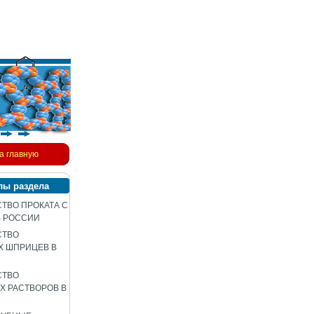
а главную
лы раздела
ТВО ПРОКАТА С
В РОССИИ
СТВО
Х ШПРИЦЕВ В
СТВО
 РАСТВОРОВ В