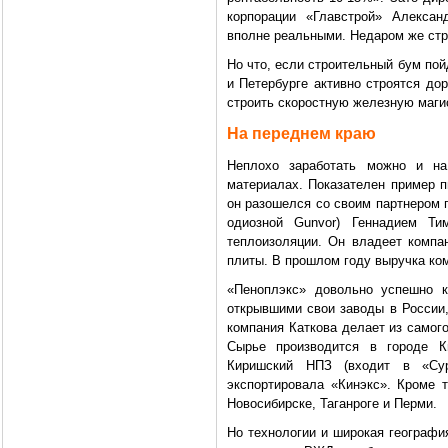
корпорации «Главстрой» Алекса
вполне реальными. Недаром же стр
Но что, если строительный бум пой
и Петербурге активно строятся до
строить скоростную железную магис
На переднем краю
Неплохо заработать можно и на
материалах. Показателен пример п
он разошелся со своим партнером 
одиозной Gunvor) Геннадием Ти
теплоизоляции. Он владеет компа
плиты. В прошлом году выручка ком
«Пеноплэкс» довольно успешно к
открывшими свои заводы в России,
компания Каткова делает из самог
Сырье производится в городе К
Киришский НПЗ (входит в «Сур
экспортировала «Кинэкс». Кроме 
Новосибирске, Таганроге и Перми.
Но технологии и широкая географи