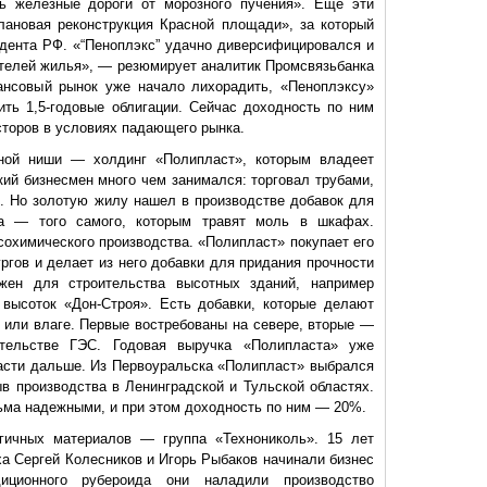
ь железные дороги от морозного пучения». Еще эти
лановая реконструкция Красной площади», за который
дента РФ. «“Пеноплэкс” удачно диверсифицировался и
ителей жилья», — резюмирует аналитик Промсвязьбанка
ансовый рынок уже начало лихорадить, «Пеноплэксу»
ть 1,5-годовые облигации. Сейчас доходность по ним
торов в условиях падающего рынка.
ной ниши — холдинг «Полипласт», которым владеет
ий бизнесмен много чем занимался: торговал трубами,
. Но золотую жилу нашел в производстве добавок для
а — того самого, которым травят моль в шкафах.
охимического производства. «Полипласт» покупает его
ргов и делает из него добавки для придания прочности
жен для строительства высотных зданий, например
 высоток «Дон-Строя». Есть добавки, которые делают
 или влаге. Первые востребованы на севере, вторые —
тельстве ГЭС. Годовая выручка «Полипласта» уже
расти дальше. Из Первоуральска «Полипласт» выбрался
ыв производства в Ленинградской и Тульской областях.
ьма надежными, и при этом доходность по ним — 20%.
гичных материалов — группа «Технониколь». 15 лет
ха Сергей Колесников и Игорь Рыбаков начинали бизнес
ционного рубероида они наладили производство