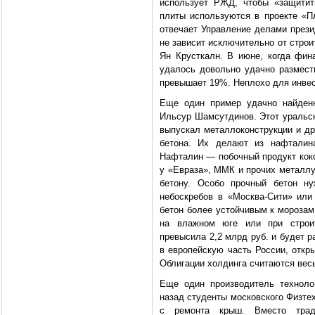
использует РЖД, чтобы «защитит
плиты используются в проекте «П
отвечает Управление делами прези
не зависит исключительно от стро
Ян Крусткалн. В июне, когда фин
удалось довольно удачно размести
превышает 19%. Неплохо для инвес
Еще один пример удачно найден
Ильсур Шамсутдинов. Этот уральск
выпускал металлоконструкции и др
бетона. Их делают из нафталин
Нафталин — побочный продукт кокс
у «Евраза», ММК и прочих металлу
бетону. Особо прочный бетон ну
небоскребов в «Москва-Сити» или
бетон более устойчивым к морозам
на влажном юге или при строи
превысила 2,2 млрд руб. и будет 
в европейскую часть России, откр
Облигации холдинга считаются вес
Еще один производитель техноло
назад студенты московского Физте
с ремонта крыш. Вместо тради