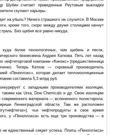
ндр Шубин считает приведенные Реутовым выкладки
оители скупают карьеры.
дет на убыль? Ничего страшного н
е случится. В Москве
роги, кроме того, скоро между двумя столицами начнут
траль. Без щебня все равно никуда.
 куда более технологичных, чем щебень и песок,
итерского бизнесмена Андрея Каткова. Пять лет назад
по нефтеторговой компании «Кинэкс» (предшественница
мченко. Теперь Катков — скромный производитель
нией «Пеноплэкс», которая делает теплоизоляционные
пании составила 5,3 млрд руб.
онкурирует с западными производителями изоляции,
 такими как Ursa, Dow Chemicals и др. Свою изоляцию
о современного материала — вспененного полистирола.
ириши Ленинградской области. Там же расположен
гутнефтегаз»), чьи нефтепродукты в свое время
того, у «Пеноплэкса» есть еще три производства — в
я не единственный секрет успеха. Плиты «Пеноплэкса»