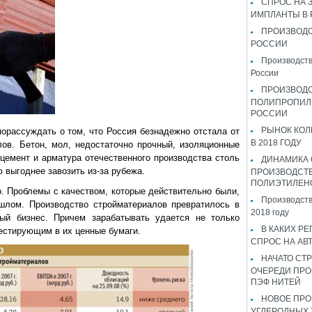
СПРОС НА 
ИМПЛАНТЫ В
ПРОИЗВОДС
РОССИИ
Производств
России
ПРОИЗВОД
ПОЛИПРОПИЛ
РОССИИ
РЫНОК КОЛ
орассуждать о том, что Россия безнадежно отстала от
В 2018 ГОДУ
ов. Бетон, мол, недостаточно прочный, изоляционные
цемент и арматура отечественного производства столь
ДИНАМИКА
 выгоднее завозить из-за рубежа.
ПРОИЗВОДСТ
ПОЛИЭТИЛЕН
о. Проблемы с качеством, которые действительно были,
Производств
шлом. Производство стройматериалов превратилось в
2018 году
й бизнес. Причем зарабатывать удается не только
В КАКИХ РЕ
естирующим в их ценные бумаги.
СПРОС НА АВ
НАЧАТО СТР
ОЧЕРЕДИ ПРО
ПЭФ НИТЕЙ
НОВОЕ ПРО
УГЛЕРОДНЫХ 