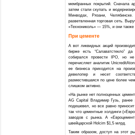
мембранных покрытий. Сначала а
затем стали скупать и модернизир
Минводах, Рязани, Челябинске
разветвленная торговая сеть. Выру
«Технониколь» — 15%, и они также
При цементе
А вот ликвидных акций производит
бирже есть “Салаватстекло” да 
собирался провести IPО, но н
перечисляет аналитик UnicreditAto
ее бизнеса приходится на прои
девелопер и несет соответс
разместившаяся по цене более чем
слишком активно.
«На рынке нет полноценных цемент
AG Capital Владимир Гузь, ранее
подешевел, но все равно приносит
так что цементные холдинги («Евроц
заводов с рынка. А «Евроцемент
швейцарской Holcim $1,5 млрд.
Таким образом, доступ на этот р