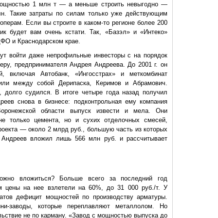
 мощностью 1 млн т — а меньше строить невыгодно —
лн. Такие затраты по силам только уже действующим
операм. Если вы строите в каком-то регионе более 200
ик будет вам очень кстати. Так, «Базэл» и «Интеко»
ЦФО и Краснодарском крае.
гут войти даже непрофильные инвесто
ры с на порядок
еру, предпринимателя Андрея Андреева. До 2001 г. он
й, включая Автобанк, «Ингосстрах» и меткомбинат
или между собой Дерипаска, Керимов и Абрамович.
, долго судился. В итоге четыре года назад получил
реев снова в бизнесе: подконтрольная ему компания
Воронежской области выпуск извести и мела. Они
не только цемента, но и сухих отделочных смесей,
проекта — около 2 млрд руб., большую часть из которых
 Андреев вложил лишь 566 млн руб. и рассчитывает
ожно вложиться? Больше всего за последний год
 цены на нее взлетели на 60%, до 31 000 руб./т. У
натов дефицит мощностей по производству арматуры.
ни-заводы, которые переплавляют металлолом. Но
льствие не по карману. «Завод с мощностью выпуска до