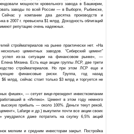
рендовали мощности кровельного завода в Башкирии,
овать заводы по всей России — в Выборге, Рыбинске,
. Сейчас у компании два десятка производств и
чка в 2007 г. превысила $1 млрд. Доходность облигаций
 имеют репутацию очень надежных.
елей стройматериалов на рынке практически нет. «На
несколько цементных заводов. “Сибирский цемент”
е успел из-за ситуации на финансовом рынке», —
n Елена Мязина. Есть еще акции группы ЛСР, две трети
зводство стройматериалов. Но при этом ЛСР еще и
твующие финансовые риски. Группа, год назад
 $6 млрд, сейчас стоит только $3 млрд и торгуется не
ных фишек», — сетует вице-президент инвесткомпании
 работавший в «Интеко». Цемент в этом году немного
 высокую прибыль — около 100%. Деньги текут рекой,
емент», Lafarge и др.) выкупили почти все акции своих
» умудрился даже потратить на скупку 6,5% акций
ынок мелким и средним инвесторам закрыт. Постройка