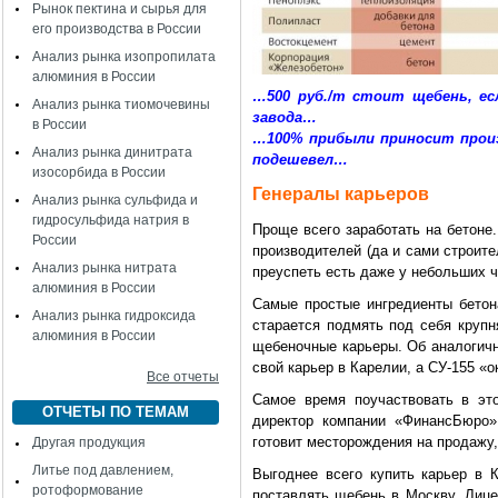
Рынок пектина и сырья для
его производства в России
Анализ рынка изопропилата
алюминия в России
…500 руб./т стоит щебень, е
Анализ рынка тиомочевины
завода…
в России
…100% прибыли приносит произ
Анализ рынка динитрата
подешевел…
изосорбида в России
Генералы карьеров
Анализ рынка сульфида и
гидросульфида натрия в
Проще всего заработать на бетоне
России
производителей (да и сами строит
Анализ рынка нитрата
преуспеть есть даже у небольших ч
алюминия в России
Самые простые ингредиенты бетон
Анализ рынка гидроксида
старается подмять под себя крупн
алюминия в России
щебеночные карьеры. Об аналогичн
свой карьер в Карелии, а СУ-155 «о
Все отчеты
Самое время поучаствовать в эт
ОТЧЕТЫ ПО ТЕМАМ
директор компании «ФинансБюро»
готовит месторождения на продажу
Другая продукция
Литье под давлением,
Выгоднее всего купить карьер в 
ротоформование
поставлять щебень в Москву. Лице