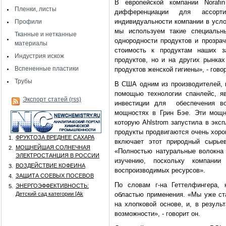
В европейской компании Noraf
Пленки, листы
дифференциации для ассорт
индивидуальности компании в усло
Профили
мы используем такие специальн
Тканные и нетканные
однородности продуктов и прозра
материалы
стоимость к продуктам наших з
Индустрия искож
продуктов, но и на других рынках
Вспененные пластики
продуктов женской гигиены», - говор
Трубы
В США одним из производителей, к
помощью технологии спанлейс, яв
Экспорт статей (rss)
инвестиции для обеспечения во
мощностях в Грин Бэе. Эти мощн
которую Ahlstrom запустила в эксп
продукты продвигаются очень хоро
ФРУКТОЗА ВРЕДНЕЕ САХАРА
1.
включает этот природный сырьев
МОЩНЕЙШАЯ СОЛНЕЧНАЯ
2.
«Полностью натуральные волокна
ЭЛЕКТРОСТАНЦИЯ В РОССИИ
изучению, поскольку компании
ВОЗДЕЙСТВИЕ КОФЕИНА
3.
воспроизводимых ресурсов».
ЗАЩИТА СОЕВЫХ ПОСЕВОВ
4.
По словам г-на Геттелфингера, 
ЭНЕРГОЭФФЕКТИВНОСТЬ:
5.
Детский сад категории [Аk
областью применения. «Мы уже ст
на хлопковой основе, и, в резул
возможности», - говорит он.