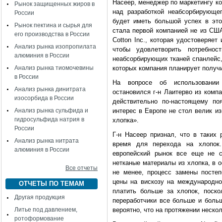
Насеер, менеджер по маркетингу к
Рынок защищенных жиров в
над разработкой неабсорбирующег
России
будет иметь большой успех в это
Рынок пектина и сырья для
стала первой компанией не из США,
его производства в России
Cotton Inc., которая удостоверяет
Анализ рынка изопропилата
чтобы удовлетворить потребност
алюминия в России
неабсорбирующих тканей спанлейс,
Анализ рынка тиомочевины
которых компания планирует получ
в России
На вопросе об использовании 
Анализ рынка динитрата
остановился г-н Лаитерво из комп
изосорбида в России
действительно по-настоящему по
Анализ рынка сульфида и
интерес в Европе не стол велик и
гидросульфида натрия в
хлопка».
России
Г-н Насеер признал, что в таких 
Анализ рынка нитрата
время для перехода на хлопок
алюминия в России
европейский рынок все еще не с
нетканые материалы из хлопка, в ос
Все отчеты
не менее, процесс замены постеп
цены на вискозу на международно
ОТЧЕТЫ ПО ТЕМАМ
платить больше за хлопок, поско
Другая продукция
переработчики все больше и больш
Литье под давлением,
вероятно, что на протяжении неск
ротоформование