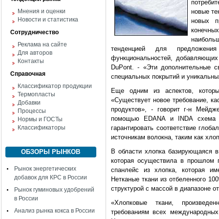
потреби
Мнения и оценки
новые те
Новости и статистика
новых п
конечных
Сотрудничество
наиболь
Реклама на сайте
тенденцией для предложени
Для авторов
функциональностей, добавляющих 
Контакты
DuPont. - «Эти дополнительные с
Справочная
специальных покрытий и уникальны
Классификатор продукции
Еще одним из аспектов, которы
Термопласты
«Существует новое требование, к
Добавки
продуктов», - говорит г-н Мейд
Процессы
помощью EDANA и INDA схема ис
Нормы и ГОСТы
Классификаторы
гарантировать соответствие глоба
источникам волокна, таким как хло
В области хлопка базирующаяся в 
ОБЗОРЫ РЫНКОВ
которая осуществила в прошлом 
Рынок энергетических
спанлейс из хлопка, которая им
добавок для КРС в России
Нетканые ткани из отбеленного 10
структурой с массой в диапазоне от 
Рынок гуминовых удобрений
в России
«Хлопковые ткани, произведен
Анализ рынка кокса в России
требованиям всех международных