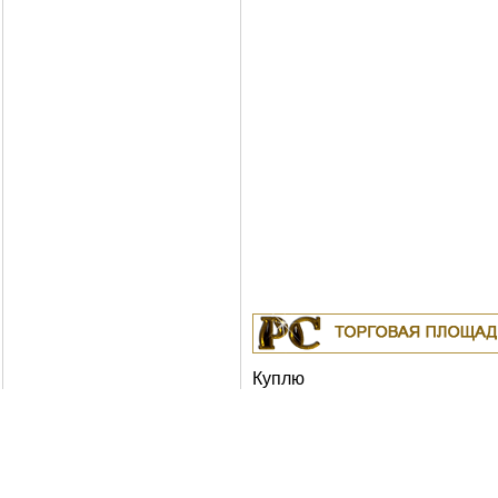
Куплю
19.04.2011
Белорусские рубли в Москв
18.04.2011
Индустриальные масла: И-
ИГНЕ-68, ИГНЕ-32, ИС-20, ИГС-68,И-5
И-50А, ИЛС-5, ИЛС-10, ИЛС-220(Мо), 
Москва