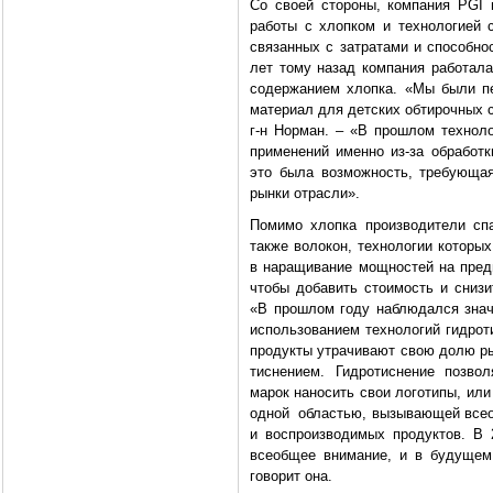
Со своей стороны, компания PGI 
работы с хлопком и технологией 
связанных с затратами и способнос
лет тому назад компания работала
содержанием хлопка. «Мы были п
материал для детских обтирочных с
г-н Норман. – «В прошлом технол
применений именно из-за обработ
это была возможность, требующая
рынки отрасли».
Помимо хлопка производители сп
также волокон, технологии которы
в наращивание мощностей на предп
чтобы добавить стоимость и сниз
«В прошлом году наблюдался знач
использованием технологий гидроти
продукты утрачивают свою долю р
тиснением. Гидротиснение позво
марок наносить свои логотипы, или
одной областью, вызывающей всео
и воспроизводимых продуктов. В 
всеобщее внимание, и в будущем
говорит она.