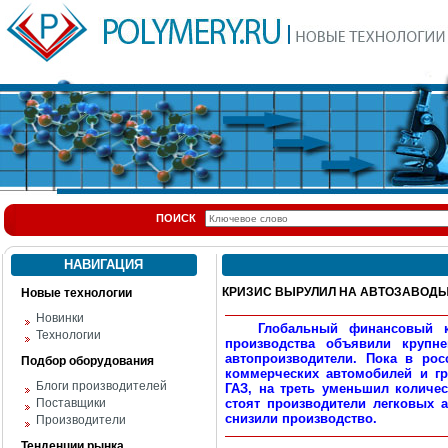
ПОИСК
НАВИГАЦИЯ
КРИЗИС ВЫРУЛИЛ НА АВТОЗАВОД
Новые технологии
Новинки
Глобальный финансовый кри
Технологии
производства объявили крупне
автопроизводители. Пока в ро
Подбор оборудования
коммерческих автомобилей и гр
Блоги производителей
ГАЗ, на треть уменьшил количе
Поставщики
стоят производители легковых
снизили производство.
Производители
Тенденции рынка