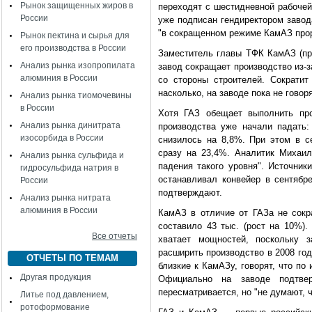
Рынок защищенных жиров в
переходят с шестидневной рабочей
России
уже подписан гендиректором завод
"в сокращенном режиме КамАЗ прор
Рынок пектина и сырья для
его производства в России
Заместитель главы ТФК КамАЗ (про
Анализ рынка изопропилата
завод сокращает производство из-
алюминия в России
со стороны строителей. Сократи
насколько, на заводе пока не говоря
Анализ рынка тиомочевины
в России
Хотя ГАЗ обещает выполнить про
Анализ рынка динитрата
производства уже начали падать:
изосорбида в России
снизилось на 8,8%. При этом в с
сразу на 23,4%. Аналитик Михаил
Анализ рынка сульфида и
падения такого уровня". Источник
гидросульфида натрия в
останавливал конвейер в сентябр
России
подтверждают.
Анализ рынка нитрата
алюминия в России
КамАЗ в отличие от ГАЗа не сокра
составило 43 тыс. (рост на 10%).
Все отчеты
хватает мощностей, поскольку з
расширить производство в 2008 году
ОТЧЕТЫ ПО ТЕМАМ
близкие к КамАЗу, говорят, что по
Другая продукция
Официально на заводе подтвер
пересматривается, но "не думают, 
Литье под давлением,
ротоформование