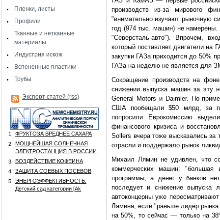
ГАЗ и КамАЗ — первые российски
Пленки, листы
производств из-за мирового фи
"внимательно изучают рыночную си
Профили
год (974 тыс. машин) не намерены
Тканные и нетканные
"Северсталь-авто"). Впрочем, вх
материалы
который поставляет двигатели на Г
Индустрия искож
закупки ГАЗа приходится до 50% пр
ГАЗа на неделю не является для З
Вспененные пластики
Трубы
Сокращение производств на фоне
снижении выпуска машин за эту 
Экспорт статей (rss)
General Motors и Daimler. По при
США пообещали $50 млрд, за п
попросили Еврокомиссию выдел
финансового кризиса и восстановл
ФРУКТОЗА ВРЕДНЕЕ САХАРА
1.
Sollers вчера тоже высказались за
МОЩНЕЙШАЯ СОЛНЕЧНАЯ
2.
отрасли и поддержало рынок ликви
ЭЛЕКТРОСТАНЦИЯ В РОССИИ
Михаил Лямин не удивлен, что с
ВОЗДЕЙСТВИЕ КОФЕИНА
3.
коммерческих машин: "большая 
ЗАЩИТА СОЕВЫХ ПОСЕВОВ
4.
программы, а денег у банков нет
ЭНЕРГОЭФФЕКТИВНОСТЬ:
5.
последует и снижение выпуска л
Детский сад категории [Аk
автоконцерны уже пересматривают
Лямина, если "раньше лидер рынка 
на 50%, то сейчас — только на 38