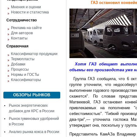
ГАЗ остановил конвей
Мнения и оценки
Новости и статистика
Сотрудничество
Реклама на сайте
Для авторов
Контакты
Справочная
Классификатор продукции
Термопласты
Хотя ГАЗ обещает выполни
Добавки
Процессы
объемы его производства уже н
Нормы и ГОСТы
Группа ГАЗ сообщила, что 6 октя
Классификаторы
группе уточнили, что недособеру
выполнении годового производствен
ОБЗОРЫ РЫНКОВ
скажется". По словам представ
Матвеевой, ГАЗ остановил конвей
Рынок энергетических
привлекаемых на пополнение "
добавок для КРС в России
себестоимостью". "Гибкий произво
Рынок гуминовых удобрений
два-три",— уточнила госпожа Ма
в России
утверждает она, поскольку у группы
Анализ рынка кокса в России
Представитель КамАЗа Владимир 