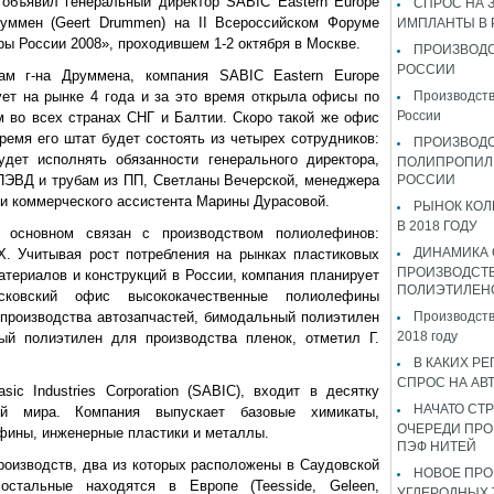
объявил генеральный директор SABIC Eastern Europe
СПРОС НА 
руммен (Geert Drummen) на II Всероссийском Форуме
ИМПЛАНТЫ В
ы России 2008», проходившем 1-2 октября в Москве.
ПРОИЗВОДС
РОССИИ
ам г-на Друммена, компания SABIC Eastern Europe
ет на рынке 4 года и за это время открыла офисы по
Производств
России
 во всех странах СНГ и Балтии. Скоро такой же офис
ремя его штат будет состоять из четырех сотрудников:
ПРОИЗВОД
удет исполнять обязанности генерального директора,
ПОЛИПРОПИЛ
ПЭВД и трубам из ПП, Светланы Вечерской, менеджера
РОССИИ
и коммерческого ассистента Марины Дурасовой.
РЫНОК КОЛ
В 2018 ГОДУ
 основном связан с производством полиолефинов:
ДИНАМИКА
Х. Учитывая рост потребления на рынках пластиковых
ПРОИЗВОДСТ
атериалов и конструкций в России, компания планирует
ПОЛИЭТИЛЕН
сковский офис высококачественные полиолефины
производства автозапчастей, бимодальный полиэтилен
Производств
2018 году
ый полиэтилен для производства пленок, отметил Г.
В КАКИХ РЕ
СПРОС НА АВ
ic Industries Corporation (SABIC), входит в десятку
НАЧАТО СТР
ий мира. Компания выпускает базовые химикаты,
ОЧЕРЕДИ ПРО
фины, инженерные пластики и металлы.
ПЭФ НИТЕЙ
оизводств, два из которых расположены в Саудовской
НОВОЕ ПРО
остальные находятся в Европе (Teesside, Geleen,
УГЛЕРОДНЫХ 