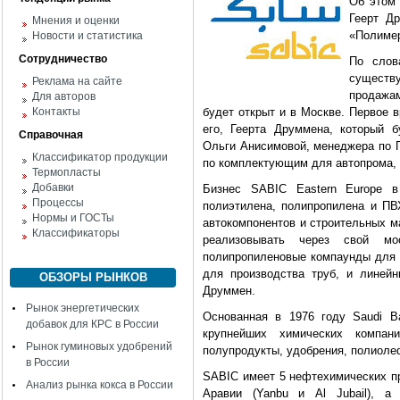
Об этом 
Геерт Д
Мнения и оценки
«Полимер
Новости и статистика
Сотрудничество
По слов
существу
Реклама на сайте
продажам
Для авторов
Контакты
будет открыт и в Москве. Первое в
его, Геерта Друммена, который б
Справочная
Ольги Анисимовой, менеджера по 
Классификатор продукции
по комплектующим для автопрома, 
Термопласты
Добавки
Бизнес SABIC Eastern Europe в
Процессы
полиэтилена, полипропилена и ПВ
Нормы и ГОСТы
автокомпонентов и строительных м
Классификаторы
реализовывать через свой мо
полипропиленовые компаунды для 
для производства труб, и линейн
ОБЗОРЫ РЫНКОВ
Друммен.
Рынок энергетических
Основанная в 1976 году Saudi Bas
добавок для КРС в России
крупнейших химических компан
Рынок гуминовых удобрений
полупродукты, удобрения, полиоле
в России
SABIC имеет 5 нефтехимических пр
Анализ рынка кокса в России
Аравии (Yanbu и Al Jubail), а 