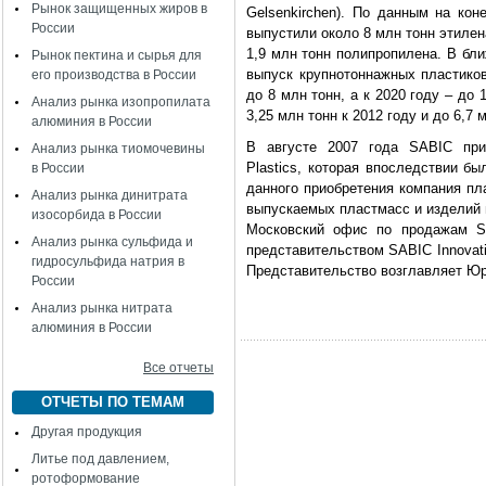
Рынок защищенных жиров в
Gelsenkirchen). По данным на кон
России
выпустили около 8 млн тонн этилена
1,9 млн тонн полипропилена. В бл
Рынок пектина и сырья для
выпуск крупнотоннажных пластиков
его производства в России
до 8 млн тонн, а к 2020 году – до
Анализ рынка изопропилата
3,25 млн тонн к 2012 году и до 6,7 
алюминия в России
В августе 2007 года SABIC при
Анализ рынка тиомочевины
Plastics, которая впоследствии бы
в России
данного приобретения компания п
Анализ рынка динитрата
выпускаемых пластмасс и изделий и
изосорбида в России
Московский офис по продажам SA
Анализ рынка сульфида и
представительством SABIC Innovativ
гидросульфида натрия в
Представительство возглавляет Юр
России
Анализ рынка нитрата
алюминия в России
Все отчеты
ОТЧЕТЫ ПО ТЕМАМ
Другая продукция
Литье под давлением,
ротоформование