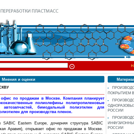
Н
Мнения и оценки
Материа
СКВУ
ПРОИЗВОДС
ПОКРЫТИЕМ 
т офис по продажам в Москве. Компания планирует
ПРОИЗВОД
ококачественные полиолефины полипропиленовые
ОДНОРАЗОВЫ
 автозапчастей, бимодальный полиэтилен для
РОССИИ
олиэтилен для производства пленок.
ПРОИЗВОД
я SABIC Eastern Europe, дочерняя структура SABIC
ИНФУЗИОННЫХ
РОССИИ
кая Аравия), открывает офис по продажам в Москве.