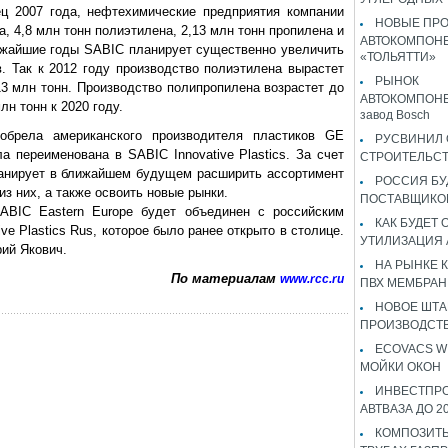
ец 2007 года, нефтехимические предприятия компании
НОВЫЕ ПР
, 4,8 млн тонн полиэтилена, 2,13 млн тонн пропилена и
АВТОКОМПОНЕ
ижайшие годы SABIC планирует существенно увеличить
«ТОЛЬЯТТИ»
. Так к 2012 году производство полиэтилена вырастет
РЫНОК
 13 млн тонн. Производство полипропилена возрастет до
АВТОКОМПОНЕ
млн тонн к 2020 году.
завод Bosch
обрела американского производителя пластиков GE
РУСВИНИЛ 
ла переименована в SABIC Innovative Plastics. За счет
СТРОИТЕЛЬС
ланирует в ближайшем будущем расширить ассортимент
РОССИЯ Б
з них, а также освоить новые рынки.
ПОСТАВЩИКО
BIC Eastern Europe будет объединен с российским
КАК БУДЕТ
e Plastics Rus, которое было ранее открыто в столице.
УТИЛИЗАЦИЯ
ий Якович.
НА РЫНКЕ 
По материалам
www.rcc.ru
ПВХ МЕМБРАН
НОВОЕ ШТ
ПРОИЗВОДСТВ
ECOVACS W
МОЙКИ ОКОН
ИНВЕСТПР
АВТВАЗА ДО 2
КОМПОЗИТЫ