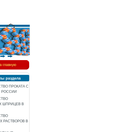
а главную
лы раздела
ТВО ПРОКАТА С
В РОССИИ
СТВО
Х ШПРИЦЕВ В
СТВО
 РАСТВОРОВ В