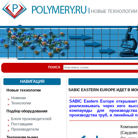
ПОИСК
НАВИГАЦИЯ
SABIC EASTERN EUROPE ИДЕТ В МО
Новые технологии
Новинки
SABIC Eastern Europe открывае
Технологии
реализовывать через него выс
компаунды для производства
Подбор оборудования
производства труб, и линейный п
Блоги производителей
Поставщики
Компани
Производители
(Саудовс
Тенденции рынка