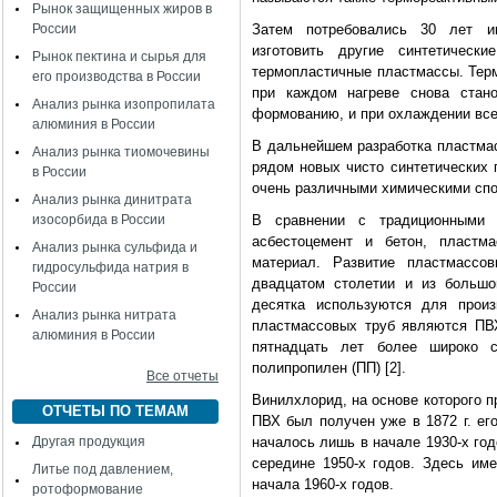
Рынок защищенных жиров в
России
Затем потребовались 30 лет ин
изготовить другие синтетичес
Рынок пектина и сырья для
термопластичные пластмассы. Терм
его производства в России
при каждом нагреве снова стано
Анализ рынка изопропилата
формованию, и при охлаждении вс
алюминия в России
В дальнейшем разработка пластма
Анализ рынка тиомочевины
рядом новых чисто синтетических 
в России
очень различными химическими сп
Анализ рынка динитрата
изосорбида в России
В сравнении с традиционными 
асбестоцемент и бетон, пластм
Анализ рынка сульфида и
материал. Развитие пластмассо
гидросульфида натрия в
двадцатом столетии и из большо
России
десятка используются для прои
Анализ рынка нитрата
пластмассовых труб являются ПВХ
алюминия в России
пятнадцать лет более широко 
полипропилен (ПП) [2].
Все отчеты
Винилхлорид, на основе которого п
ОТЧЕТЫ ПО ТЕМАМ
ПВХ был получен уже в 1872 г. ег
Другая продукция
началось лишь в начале 1930-х го
середине 1950-х годов. Здесь им
Литье под давлением,
начала 1960-х годов.
ротоформование