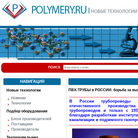
ПОИСК
НАВИГАЦИЯ
ПВХ-ТРУБЫ в РОССИИ: борьба за вы
Новые технологии
Новинки
В России трубопроводы из
Технологии
отечественного производст
трубопроводов и только с 19
Подбор оборудования
благодаря разработкам институт
Блоги производителей
канализации и подземного газоп
Поставщики
Производители
Тенденции рынка