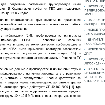
ТРУБАХ ГАЗП
 для подземных самотечных трубопроводов были
ПРОИЗВОДС
ндии. В Скандинавии трубы из ПВХ для подземных
ПЕРЕРАБОТКА
 конца 1960-х годов.
УКРАИНЕ
ования пластмассовых труб области их применения
НАЧАТО СТ
нстве областей использования пластмассовые трубы в
ЗАВОДА ОПТО
рующее положение.
НОВОЕ ПРО
ДЛЯ АВТОПРО
в публикациях [3,4], трубопроводы из винипласта
ДВИГАТЕЛИ
ивинилхлорида НПВХ – современное название)
РОССИЙСКОМ
енялись в качестве технологических трубопроводов и
ды из НПВХ были применены благодаря разработкам
НОВОЕ ПРО
утридомового водопровода и канализации [4,5] и
ДПКТ
ые трубы из винипласта изготавливались в России по ТУ
ПРОИЗВОД
АВТОСИДЕНИЙ
основные данные о производстве и применении труб и
В АЛЬМЕТЬ
тифицированного поливинилхлорида, а в справочнике
МЕТАЛЛИЧЕСК
МЕНЯЮТ НА
ния, монтажа и эксплуатации. Вполне достаточно за
СТЕКЛОПЛАС
на и издана нормативно-методическая литература по
 настоящее время действуют СП 40-102-2000 [11], где
роводы из непластифицированного поливинилхлорида с
е трубы 10 и 12,5 МПа (см. список литературы в конце