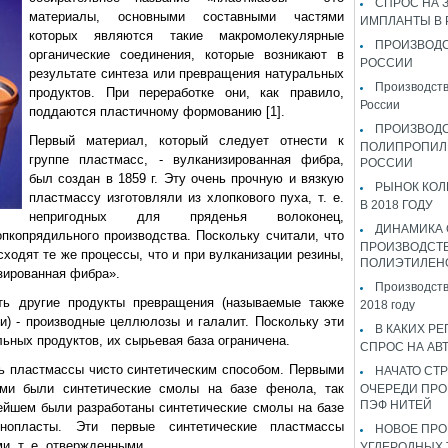
СПРОС НА 
материалы, основными составными частями
ИМПЛАНТЫ В
которых являются такие макромолекулярные
ПРОИЗВОДС
органические соединения, которые возникают в
РОССИИ
результате синтеза или превращения натуральных
Производств
продуктов. При переработке они, как правило,
России
поддаются пластичному формованию [1].
ПРОИЗВОД
Первый материал, который следует отнести к
ПОЛИПРОПИЛ
группе пластмасс, - вулканизированная фибра,
РОССИИ
был создан в 1859 г. Эту очень прочную и вязкую
РЫНОК КОЛ
пластмассу изготовляли из хлопкового пуха, т. е.
В 2018 ГОДУ
непригодных для пряденья волоконец,
ДИНАМИКА
копрядильного производства. Поскольку считали, что
ПРОИЗВОДСТ
ходят те же процессы, что и при вулканизации резины,
ПОЛИЭТИЛЕН
зированная фибра».
Производств
ть другие продукты превращения (называемые также
2018 году
и) - производные целлюлозы и галалит. Поскольку эти
В КАКИХ РЕ
ьных продуктов, их сырьевая база ограничена.
СПРОС НА АВ
ть пластмассы чисто синтетическим способом. Первыми
НАЧАТО СТР
ами были синтетические смолы на базе фенола, так
ОЧЕРЕДИ ПРО
ПЭФ НИТЕЙ
йшем были разработаны синтетические смолы на базе
нопласты. Эти первые синтетические пластмассы
НОВОЕ ПРО
, т. е. отвержденными.
УГЛЕРОДНЫХ 