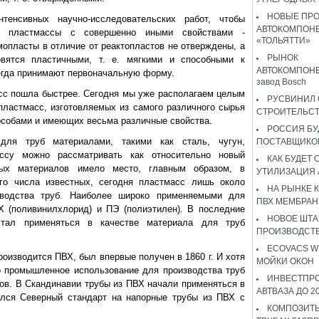
НОВЫЕ ПР
тенсивных научно-исследовательских работ, чтобы
АВТОКОМПОНЕ
кие пластмассы с совершенно иными свойствами -
«ТОЛЬЯТТИ»
опласты в отличие от реактопластов не отверждены, а
РЫНОК
вятся пластичными, т. е. мягкими и способными к
АВТОКОМПОНЕ
егда принимают первоначальную форму.
завод Bosch
сс пошла быстрее. Сегодня мы уже располагаем целым
РУСВИНИЛ 
пластмасс, изготовляемых из самого различного сырья
СТРОИТЕЛЬС
особами и имеющих весьма различные свойства.
РОССИЯ Б
для труб материалами, такими как сталь, чугун,
ПОСТАВЩИКО
ассу можно рассматривать как относительно новый
КАК БУДЕТ
вых материалов имело место, главным образом, в
УТИЛИЗАЦИЯ
го числа известных, сегодня пластмасс лишь около
НА РЫНКЕ 
зводства труб. Наиболее широко применяемыми для
ПВХ МЕМБРАН
 (поливинилхлорид) и ПЭ (полиэтилен). В последние
НОВОЕ ШТ
стал применяться в качестве материала для труб
ПРОИЗВОДСТВ
ECOVACS W
роизводится ПВХ, был впервые получен в 1860 г. И хотя
МОЙКИ ОКОН
о промышленное использование для производства труб
ИНВЕСТПР
дов. В Скандинавии трубы из ПВХ начали применяться в
АВТВАЗА ДО 2
елся Северный стандарт на напорные трубы из ПВХ с
КОМПОЗИТЫ