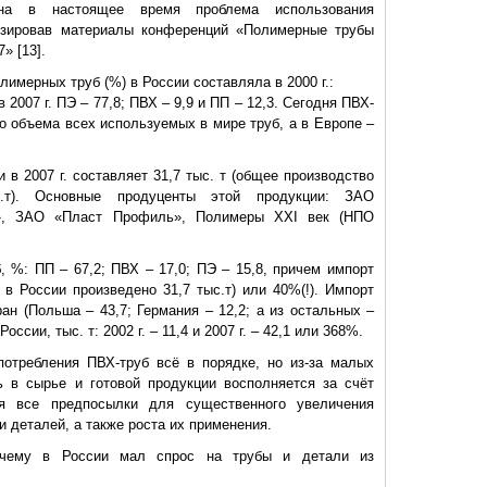
ьна в настоящее время проблема использования
изировав материалы конференций «Полимерные трубы
» [13].
лимерных труб (%) в России составляла в 2000 г.:
 в 2007 г. ПЭ – 77,8; ПВХ – 9,9 и ПП – 12,3. Сегодня ПВХ-
о объема всех используемых в мире труб, а в Европе –
 в 2007 г. составляет 31,7 тыс. т (общее производство
.т). Основные продуценты этой продукции: ЗАО
д», ЗАО «Пласт Профиль», Полимеры XXI век (НПО
, %: ПП – 67,2; ПВХ – 17,0; ПЭ – 15,8, причем импорт
 в России произведено 31,7 тыс.т) или 40%(!). Импорт
ан (Польша – 43,7; Германия – 12,2; а из остальных –
ссии, тыс. т: 2002 г. – 11,4 и 2007 г. – 42,1 или 368%.
потребления ПВХ-труб всё в порядке, но из-за малых
ь в сырье и готовой продукции восполняется за счёт
я все предпосылки для существенного увеличения
 и деталей, а также роста их применения.
очему в России мал спрос на трубы и детали из