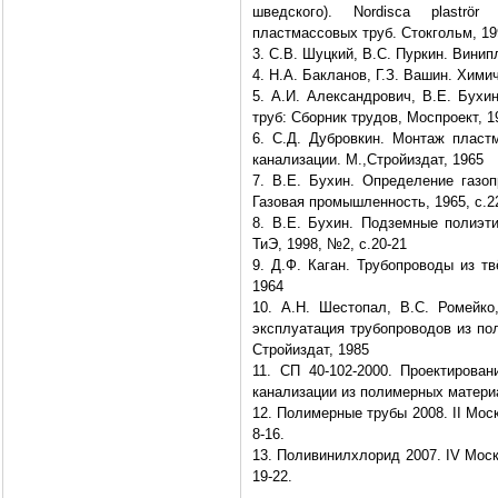
шведского). Nordisca plaströ
пластмассовых труб. Стокгольм, 19
3. С.В. Шуцкий, В.С. Пуркин. Винип
4. Н.А. Бакланов, Г.З. Вашин. Хими
5. А.И. Александрович, В.Е. Бухи
труб: Сборник трудов, Моспроект, 19
6. С.Д. Дубровкин. Монтаж пласт
канализации. М.,Стройиздат, 1965
7. В.Е. Бухин. Определение газо
Газовая промышленность, 1965, с.2
8. В.Е. Бухин. Подземные полиэт
ТиЭ, 1998, №2, с.20-21
9. Д.Ф. Каган. Трубопроводы из т
1964
10. А.Н. Шестопал, В.С. Ромейко
эксплуатация трубопроводов из по
Стройиздат, 1985
11. СП 40-102-2000. Проектирова
канализации из полимерных матери
12. Полимерные трубы 2008. II Мос
8-16.
13. Поливинилхлорид 2007. IV Мос
19-22.