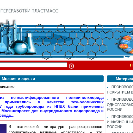
Н
Мнения и оценки
Материа
живание
ПРОИЗВОДС
ПОКРЫТИЕМ 
 непластифицированного поливинилхлорида
ПРОИЗВОД
ва применялись в качестве технологических
ОДНОРАЗОВЫ
57 года трубопроводы из НПВХ были применены
РОССИИ
а Мосинжпроект для внутридомового водопровода и
ровода…
ПРОИЗВОД
ИНФУЗИОННЫХ
В технической литературе распространенное
РОССИИ
собирательное название «пластмассы – это