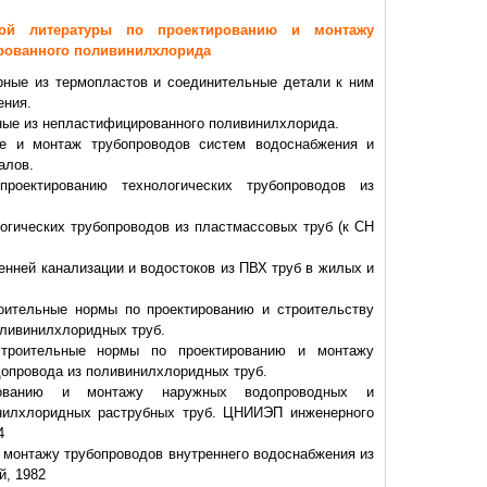
ской литературы по проектированию и монтажу
рованного поливинилхлорида
рные из термопластов и соединительные детали к ним
ения.
рные из непластифицированного поливинилхлорида.
ние и монтаж трубопроводов систем водоснабжения и
алов.
роектированию технологических трубопроводов из
огических трубопроводов из пластмассовых труб (к СН
енней канализации и водостоков из ПВХ труб в жилых и
оительные нормы по проектированию и строительству
оливинилхлоридных труб.
строительные нормы по проектированию и монтажу
допровода из поливинилхлоридных труб.
рованию и монтажу наружных водопроводных и
инилхлоридных раструбных труб. ЦНИИЭП инженерного
4
и монтажу трубопроводов внутреннего водоснабжения из
й, 1982