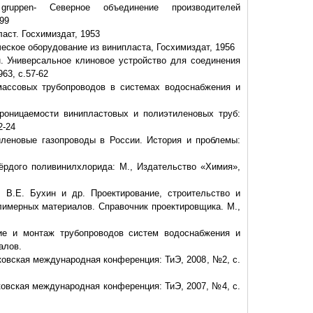
r gruppen- Северное объединение производителей
99
ласт. Госхимиздат, 1953
ческое оборудование из винипласта, Госхимиздат, 1956
н. Универсальное клиновое устройство для соединения
63, с.57-62
массовых трубопроводов в системах водоснабжения и
проницаемости винипластовых и полиэтиленовых труб:
2-24
иленовые газопроводы в России. История и проблемы:
вёрдого поливинилхлорида: М., Издательство «Химия»,
, В.Е. Бухин и др. Проектирование, строительство и
лимерных материалов. Справочник проектировщика. М.,
ние и монтаж трубопроводов систем водоснабжения и
алов.
ковская международная конференция: ТиЭ, 2008, №2, с.
ковская международная конференция: ТиЭ, 2007, №4, с.