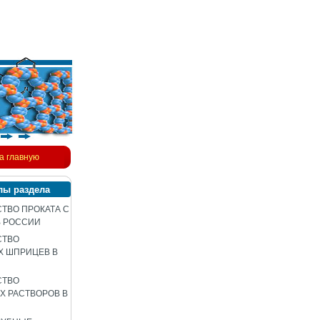
а главную
лы раздела
ТВО ПРОКАТА С
В РОССИИ
СТВО
Х ШПРИЦЕВ В
СТВО
 РАСТВОРОВ В