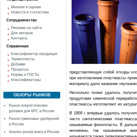
Мнения и оценки
Новости и статистика
Сотрудничество
Реклама на сайте
Для авторов
Контакты
Справочная
Классификатор продукции
Термопласты
Добавки
Процессы
представляющих собой отходы хлоп
Нормы и ГОСТы
при изготовлении пластмассы проис
Классификаторы
материалу дали название «вулкани
Несколько позже удалось получи
ОБЗОРЫ РЫНКОВ
продуктами химической переработк
пластмассы изготовляют из натурал
Рынок энергетических
добавок для КРС в России
В 1909 г. впервые удалось получи
Рынок гуминовых удобрений
чисто синтетическими пластмасс
в России
называемые фенопласты. В дальне
мочевины, так называемые ами
Анализ рынка кокса в России
называются также термореактивными