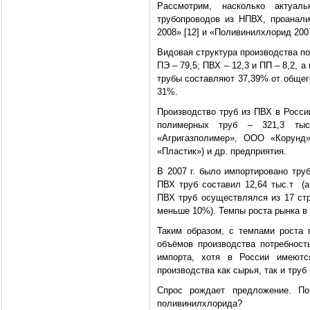
Рассмотрим, насколько актуал
трубопроводов из НПВХ, проанал
2008» [12] и «Поливинилхлорид 2007
Видовая структура производства по
ПЭ – 79,5; ПВХ – 12,3 и ПП – 8,2, а
трубы составляют 37,39% от общег
31%.
Производство труб из ПВХ в России
полимерных труб – 321,3 тыс
«Агригазполимер», ООО «Корун
«Пластик») и др. предприятия.
В 2007 г. было импортировано труб
ПВХ труб составил 12,64 тыс.т (а
ПВХ труб осуществлялся из 17 стр
меньше 10%). Темпы роста рынка в Ро
Таким образом, с темпами роста 
объёмов производства потребност
импорта, хотя в России имеютс
производства как сырья, так и труб
Спрос рождает предложение. П
поливинилхлорида?