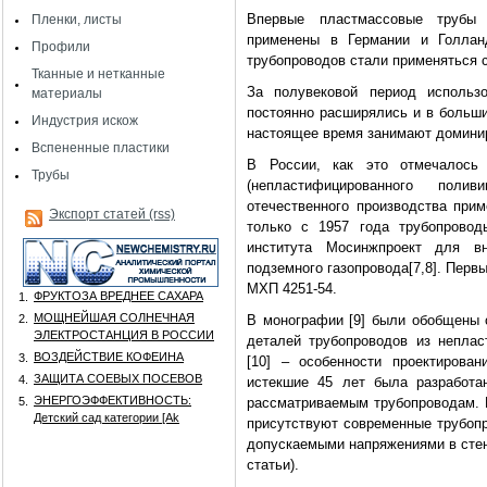
Впервые пластмассовые трубы
Пленки, листы
применены в Германии и Голла
Профили
трубопроводов стали применяться с
Тканные и нетканные
За полувековой период использ
материалы
постоянно расширялись и в больши
Индустрия искож
настоящее время занимают домини
Вспененные пластики
В России, как это отмечалось 
Трубы
(непластифицированного пол
отечественного производства прим
Экспорт статей (rss)
только с 1957 года трубопрово
института Мосинжпроект для вн
подземного газопровода[7,8]. Перв
МХП 4251-54.
ФРУКТОЗА ВРЕДНЕЕ САХАРА
1.
МОЩНЕЙШАЯ СОЛНЕЧНАЯ
2.
В монографии [9] были обобщены 
ЭЛЕКТРОСТАНЦИЯ В РОССИИ
деталей трубопроводов из неплас
ВОЗДЕЙСТВИЕ КОФЕИНА
3.
[10] – особенности проектирова
ЗАЩИТА СОЕВЫХ ПОСЕВОВ
4.
истекшие 45 лет была разработа
ЭНЕРГОЭФФЕКТИВНОСТЬ:
5.
рассматриваемым трубопроводам. В
Детский сад категории [Аk
присутствуют современные трубоп
допускаемыми напряжениями в стенк
статьи).