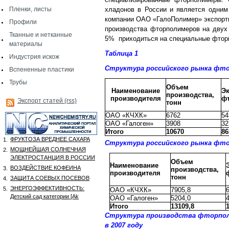
Пленки, листы
хладонов в России и является одним
компании ОАО «ГалоПолимер» экспорти
Профили
производства фторполимеров на двух
Тканные и нетканные
5% приходиться на специальные фтор
материалы
Таблица 1
Индустрия искож
Структура российского рынка фто
Вспененные пластики
Трубы
Объем
Наименование
Э
производства,
производителя
ф
Экспорт статей (rss)
тонн
ОАО «КЧХК»
6762
54
ОАО «Галоген»
3908
32
Итого
10670
86
ФРУКТОЗА ВРЕДНЕЕ САХАРА
1.
Структура российского рынка фто
МОЩНЕЙШАЯ СОЛНЕЧНАЯ
2.
ЭЛЕКТРОСТАНЦИЯ В РОССИИ
Объем
Наименование
ВОЗДЕЙСТВИЕ КОФЕИНА
3.
производства,
производителя
тонн
ЗАЩИТА СОЕВЫХ ПОСЕВОВ
4.
ЭНЕРГОЭФФЕКТИВНОСТЬ:
5.
ОАО «КЧХК»
7905,8
Детский сад категории [Аk
ОАО «Галоген»
5204,0
Итого
13109,8
Структура производства фторпол
в 2007 году