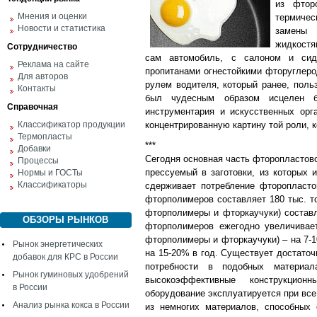
из фтор
Мнения и оценки
термиче
Новости и статистика
замены 
жидкостя
Сотрудничество
сам автомобиль, с салоном и сид
Реклама на сайте
пропитанами огнестойкими фторуглеро
Для авторов
рулем водителя, который ранее, поль
Контакты
был чудесным образом исцелен бл
Справочная
инструментария и искусственных орг
Классификатор продукции
концентрированную картину той роли, 
Термопласты
***
Добавки
Сегодня основная часть фторопластово
Процессы
прессуемый в заготовки, из которых 
Нормы и ГОСТы
Классификаторы
сдерживает потребление фторопласто
фторполимеров составляет 180 тыс. т
фторполимеры и фторкаучуки) составл
ОБЗОРЫ РЫНКОВ
фторполимеров ежегодно увеличивае
фторполимеры и фторкаучуки) – на 7-1
Рынок энергетических
на 15-20% в год. Существует достато
добавок для КРС в России
потребности в подобных материа
Рынок гуминовых удобрений
высокоэффективные конструкцион
в России
оборудование эксплуатируется при вс
Анализ рынка кокса в России
из немногих материалов, способных