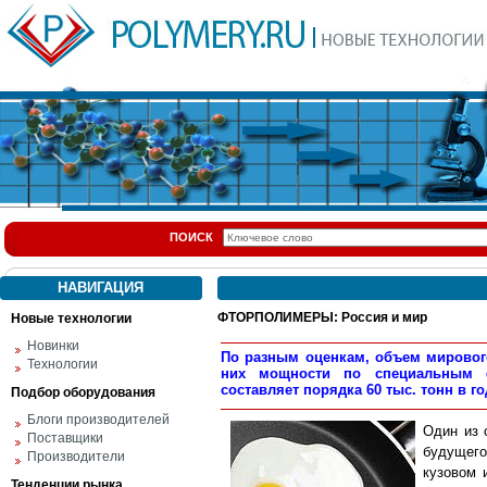
ПОИСК
НАВИГАЦИЯ
ФТОРПОЛИМЕРЫ: Россия и мир
Новые технологии
Новинки
По разным оценкам, объем мирового
Технологии
них мощности по специальным ф
составляет порядка 60 тыс. тонн в г
Подбор оборудования
Блоги производителей
Один из 
Поставщики
будущег
Производители
кузовом 
Тенденции рынка