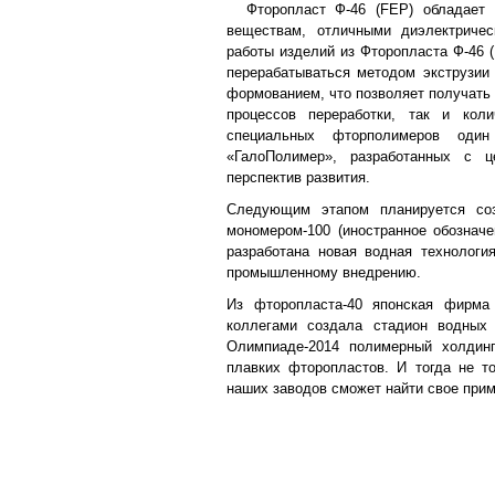
Фторопласт Ф-46 (FEP) обладает в
веществам, отличными диэлектричес
работы изделий из Фторопласта Ф-46 (
перерабатываться методом экструзии
формованием, что позволяет получать 
процессов переработки, так и коли
специальных фторполимеров оди
«ГалоПолимер», разработанных с 
перспектив развития.
Следующим этапом планируется соз
мономером-100 (иностранное обозначе
разработана новая водная технологи
промышленному внедрению.
Из фторопласта-40 японская фирма 
коллегами создала стадион водных
Олимпиаде-2014 полимерный холдин
плавких фторопластов. И тогда не т
наших заводов сможет найти свое прим