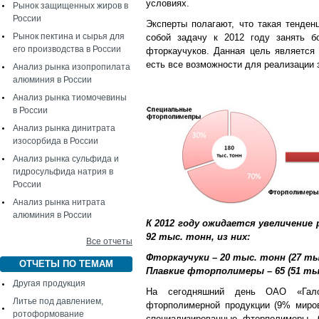
условиях.
Рынок защищенных жиров в
России
Эксперты полагают, что такая тенде
Рынок пектина и сырья для
собой задачу к 2012 году занять б
его производства в России
фторкаучуков. Данная цель является
есть все возможности для реализации 
Анализ рынка изопропилата
алюминия в России
Анализ рынка тиомочевины
в России
Анализ рынка динитрата
изосорбида в России
Анализ рынка сульфида и
гидросульфида натрия в
России
Анализ рынка нитрата
алюминия в России
К 2012 году ожидается увеличени
92 тыс. тонн, из них:
Все отчеты
Фторкаучуки – 20 тыс. тонн (27 т
ОТЧЕТЫ ПО ТЕМАМ
Плавкие фторполимеры – 65 (51 ты
Другая продукция
На сегодняшний день ОАО «Гало
Литье под давлением,
фторполимерной продукции (9% миров
ротоформование
специализированные фторполимеры. 