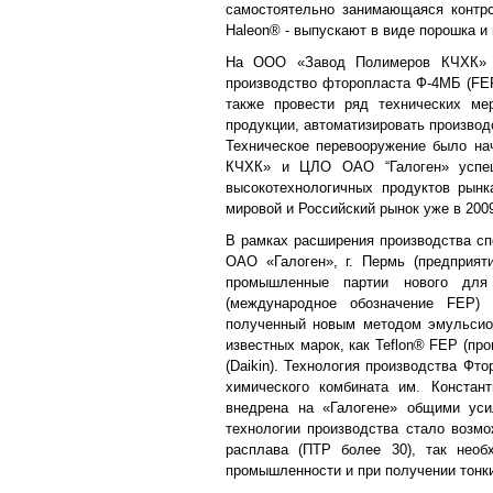
самостоятельно занимающаяся контро
Haleon® - выпускают в виде порошка и 
На ООО «Завод Полимеров КЧХК» п
производство фторопласта Ф-4МБ (FEP
также провести ряд технических ме
продукции, автоматизировать производ
Техническое перевооружение было н
КЧХК» и ЦЛО ОАО “Галоген» успеш
высокотехнологичных продуктов рынк
мировой и Российский рынок уже в 2009
В рамках расширения производства с
ОАО «Галоген», г. Пермь (предприя
промышленные партии нового для
(международное обозначение FEP) 
полученный новым методом эмульсион
известных марок, как Teflon® FEP (пр
(Daikin). Технология производства Фт
химического комбината им. Конста
внедрена на «Галогене» общими уси
технологии производства стало возм
расплава (ПТР более 30), так необ
промышленности и при получении тонки