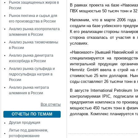
Рынок защищенных жиров в
В рамках проекта на базе «Навоиа
России
ПВХ мощностью 50 тысяч тонн и 32 
Рынок пектина и сырья для
Напомним, что в марте 2006 года 
его производства в России
создали на базе узбекского предпр
Анализ рынка изопропилата
К его реализации стороны планиров
алюминия в России
сторона отказалась от участия в
Анализ рынка тиомочевины
условиях.
в России
«Навоиазот» (бывший Навоийский хи
Анализ рынка динитрата
специализируется на производств
изосорбида в России
интегральной продукции органиче
Анализ рынка сульфида и
Hemnitz GmbH ввела в строй на п
гидросульфида натрия в
стоимостью 25 млн долларов. Нын
России
соды составляют 26 тысячи тонн в 
Анализ рынка нитрата
В августе International Petroleum 
алюминия в России
контролируемая IPIC, подписали м
предприятия комплекса по произво
Все отчеты
мощностью 450 тысяч тонн в физич
долларов. Комплекс планируется та
ОТЧЕТЫ ПО ТЕМАМ
Другая продукция
Литье под давлением,
ротоформование