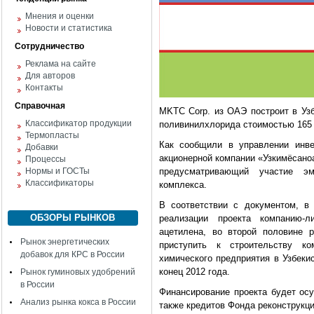
Мнения и оценки
Новости и статистика
Сотрудничество
Реклама на сайте
Для авторов
Контакты
Справочная
MKTC Corp. из ОАЭ построит в Узб
Классификатор продукции
поливинилхлорида стоимостью 165
Термопласты
Как сообщили в управлении инве
Добавки
акционерной компании «Узкимёсано
Процессы
Нормы и ГОСТы
предусматривающий участие эм
Классификаторы
комплекса.
В соответствии с документом, в
ОБЗОРЫ РЫНКОВ
реализации проекта компанию-
ацетилена, во второй половине 
Рынок энергетических
приступить к строительству к
добавок для КРС в России
химического предприятия в Узбеки
конец 2012 года.
Рынок гуминовых удобрений
в России
Финансирование проекта будет ос
Анализ рынка кокса в России
также кредитов Фонда реконструкци