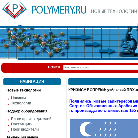
ПОИСК
НАВИГАЦИЯ
КРИЗИСУ ВОПРЕКИ: узбекский ПВХ-п
Новые технологии
Новинки
Появились новые заинтересован
Технологии
Corp из Объединенных Арабских 
гг. производство стоимостью 16
Подбор оборудования
Блоги производителей
Поставщики
Производители
Тенденции рынка