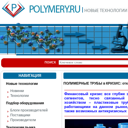
ПОИСК
НАВИГАЦИЯ
ПОЛИМЕРНЫЕ ТРУБЫ в КРИЗИС: отка
Новые технологии
Новинки
Финансовый кризис все глубже з
Технологии
сегментов, тесно связанный
хозяйством – пластиковые тр
Подбор оборудования
работающими на данном рынке,
Блоги производителей
также возможных антикризисных 
Поставщики
Производители
Тенденции рынка