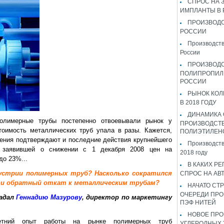
СПРОС НА 
ИМПЛАНТЫ В
ПРОИЗВОДС
РОССИИ
Производств
России
ПРОИЗВОД
ПОЛИПРОПИЛ
РОССИИ
РЫНОК КОЛ
В 2018 ГОДУ
ДИНАМИКА
олимерные трубы постепенно отвоевывали рынок у
ПРОИЗВОДСТ
тоимость металлических труб упала в разы. Кажется,
ПОЛИЭТИЛЕН
ения подтверждают и последние действия крупнейшего
Производств
, заявившей о снижении с 1 декабря 2008 цен на
2018 году
до 23%...
В КАКИХ РЕ
дустрии полимерных труб? Насколько сократился
СПРОС НА АВ
язи обратный откат к металлическим трубам?
НАЧАТО СТР
ОЧЕРЕДИ ПРО
адал
Геннадию Мазурову
, директор по маркетингу
ПЭФ НИТЕЙ
НОВОЕ ПРО
етний опыт работы на рынке полимерных труб
УГЛЕРОДНЫХ 