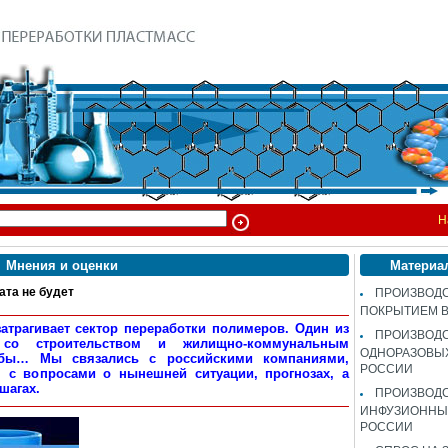
Н
Мнения и оценки
Материа
та не будет
ПРОИЗВОДС
ПОКРЫТИЕМ 
атрагивает сектор переработки полимеров. Один из
ПРОИЗВОД
 со строительством и жилищно-коммунальным
ОДНОРАЗОВЫ
убы… Мы связались с российскими компаниями,
РОССИИ
 с вопросами о нынешней ситуации, прогнозах, а
шагах.
ПРОИЗВОД
ИНФУЗИОННЫХ
РОССИИ