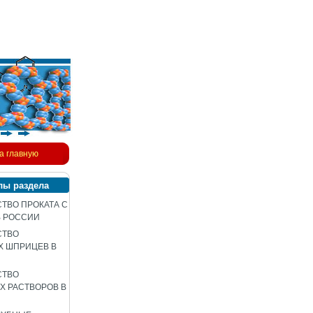
а главную
лы раздела
ТВО ПРОКАТА С
В РОССИИ
СТВО
Х ШПРИЦЕВ В
СТВО
 РАСТВОРОВ В