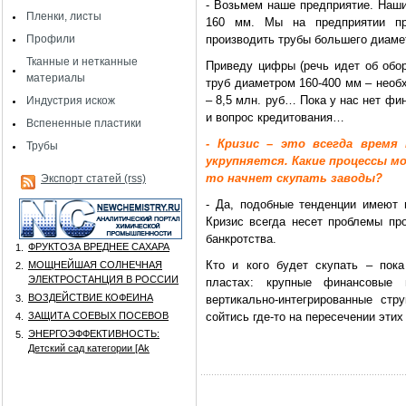
- Возьмем наше предприятие. Наши
Пленки, листы
160 мм. Мы на предприятии пр
Профили
производить трубы большего диамет
Тканные и нетканные
Приведу цифры (речь идет об обор
материалы
труб диаметром 160-400 мм – необх
– 8,5 млн. руб… Пока у нас нет ф
Индустрия искож
и вопрос кредитования…
Вспененные пластики
- Кризис – это всегда время 
Трубы
укрупняется. Какие процессы м
то начнет скупать заводы?
Экспорт статей (rss)
- Да, подобные тенденции имеют 
Кризис всегда несет проблемы пр
банкротства.
ФРУКТОЗА ВРЕДНЕЕ САХАРА
1.
Кто и кого будет скупать – пок
МОЩНЕЙШАЯ СОЛНЕЧНАЯ
2.
ЭЛЕКТРОСТАНЦИЯ В РОССИИ
пластах: крупные финансовые
ВОЗДЕЙСТВИЕ КОФЕИНА
3.
вертикально-интегрированные ст
ЗАЩИТА СОЕВЫХ ПОСЕВОВ
сойтись где-то на пересечении эти
4.
ЭНЕРГОЭФФЕКТИВНОСТЬ:
5.
Детский сад категории [Аk