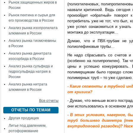
Рынок защищенных жиров в
(полиэтиленовых, полипропиленовы
России
назвали критичной. Ведь сегодня
Рынок пектина и сырья для
произойдет «обратный» поворот 
его производства в России
потребитель уже не тот, что был, 
уже успел ознакомиться и узнать
Анализ рынка изопропилата
монтажа до эксплуатации…
алюминия в России
Анализ рынка тиомочевины
Думаю, что и ПВХ-трубам не уд
в России
полиолефиновые трубы…
Анализ рынка динитрата
Не надо сбрасывать со счетов и
изосорбида в России
(особенно на полипропилен). Так ч
Анализ рынка сульфида и
цены и успешно конкурировать. 
гидросульфида натрия в
полимерщикам было гораздо сложн
России
полимерных труб – то уже сделано.
Анализ рынка нитрата
- Какие сегменты в трубной и
алюминия в России
от кризиса?
- Думаю, что меньше всего пострад
Все отчеты
они использовались в основном дл
ОТЧЕТЫ ПО ТЕМАМ
- В этих условиях, наверное, 
Другая продукция
труб большего диаметра (тем
Литье под давлением,
внутридомовой разводки)? Наск
ротоформование