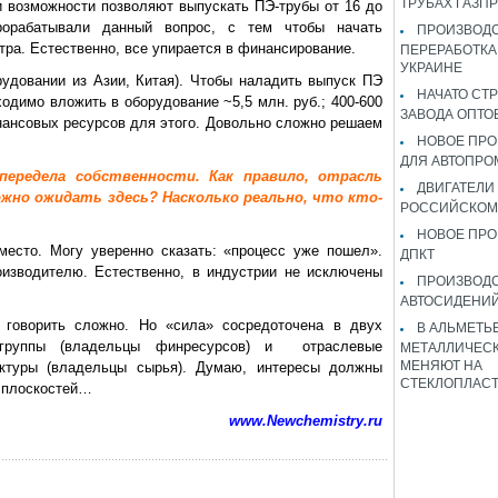
ТРУБАХ ГАЗП
 возможности позволяют выпускать ПЭ-трубы от 16 до
орабатывали данный вопрос, с тем чтобы начать
ПРОИЗВОДС
ра. Естественно, все упирается в финансирование.
ПЕРЕРАБОТКА
УКРАИНЕ
удовании из Азии, Китая). Чтобы наладить выпуск ПЭ
НАЧАТО СТ
одимо вложить в оборудование ~5,5 млн. руб.; 400-600
ЗАВОДА ОПТО
инансовых ресурсов для этого. Довольно сложно решаем
НОВОЕ ПРО
ДЛЯ АВТОПРО
передела собственности. Как правило, отрасль
ДВИГАТЕЛИ
ожно ожидать здесь? Насколько реально, что кто-
РОССИЙСКОМ
НОВОЕ ПРО
место. Могу уверенно сказать: «процесс уже пошел».
ДПКТ
оизводителю. Естественно, в индустрии не исключены
ПРОИЗВОД
АВТОСИДЕНИЙ
а говорить сложно. Но «сила» сосредоточена в двух
В АЛЬМЕТЬ
 группы (владельцы финресурсов) и отраслевые
МЕТАЛЛИЧЕСК
МЕНЯЮТ НА
руктуры (владельцы сырья). Думаю, интересы должны
СТЕКЛОПЛАС
х плоскостей…
www.Newchemistry.ru