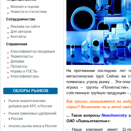
Мнения и оценки
Новости и статистика
Сотрудничество
Реклама на сайте
Для авторов
Контакты
Справочная
Классификатор продукции
Термопласты
Добавки
Процессы
На протяжении последних лет п
Нормы и ГОСТы
металлических труб. Сейчас же с
Классификаторы
появилась угрозу рынку… Эти опас
игрока – группы «Полипластик»
ОБЗОРЫ РЫНКОВ
собственную трубную продукцию – 
Рынок энергетических
Как кризис сказывается на ин
добавок для КРС в России
спрос? Возможен ли в этой св
Рынок гуминовых удобрений
... Такие вопросы
Newchemistry
з
в России
ОАО «Ливныпластик»:
Анализ рынка кокса в России
- Наша компания имеет 11-л