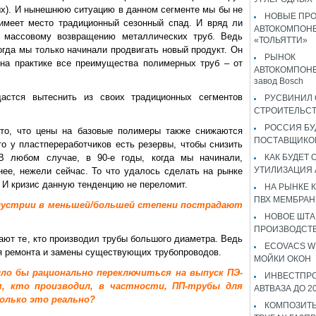
х). И нынешнюю ситуацию в данном сегменте мы бы не
НОВЫЕ ПР
 имеет место традиционный сезонный спад. И вряд ли
АВТОКОМПОНЕ
к массовому возвращению металлических труб. Ведь
«ТОЛЬЯТТИ»
когда мы только начинали продвигать новый продукт. Он
РЫНОК
 на практике все преимущества полимерных труб – от
АВТОКОМПОНЕ
завод Bosch
астся вытеснить из своих традиционных сегментов
РУСВИНИЛ 
СТРОИТЕЛЬС
РОССИЯ Б
 то, что цены на базовые полимеры также снижаются
ПОСТАВЩИКО
то у пластпереработчиков есть резервы, чтобы снизить
В любом случае, в 90-е годы, когда мы начинали,
КАК БУДЕТ
УТИЛИЗАЦИЯ
ее, нежели сейчас. То что удалось сделать на рынке
 И кризис данную тенденцию не переломит.
НА РЫНКЕ 
ПВХ МЕМБРАН
ндустрии в меньшей/большей степени пострадают
НОВОЕ ШТ
ПРОИЗВОДСТВ
ают те, кто производил трубы большого диаметра. Ведь
ECOVACS W
я ремонта и замены существующих трубопроводов.
МОЙКИ ОКОН
было бы рационально переключиться на выпуск ПЭ-
ИНВЕСТПР
, кто производил, в частности, ПП-трубы для
АВТВАЗА ДО 2
олько это реально?
КОМПОЗИТЫ